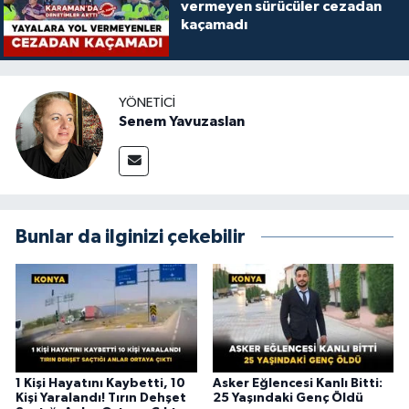
vermeyen sürücüler cezadan
kaçamadı
YÖNETICI
Senem Yavuzaslan
Bunlar da ilginizi çekebilir
1 Kişi Hayatını Kaybetti, 10
Asker Eğlencesi Kanlı Bitti:
Kişi Yaralandı! Tırın Dehşet
25 Yaşındaki Genç Öldü