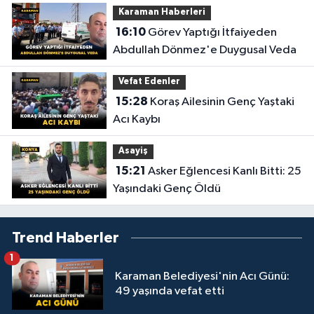
Karaman Haberleri
16:10
Görev Yaptığı İtfaiyeden
Abdullah Dönmez'e Duygusal Veda
Vefat Edenler
15:28
Koraş Ailesinin Genç Yaştaki
Acı Kaybı
Asayiş
15:21
Asker Eğlencesi Kanlı Bitti: 25
Yaşındaki Genç Öldü
Trend Haberler
1
Karaman Belediyesi'nin Acı Günü:
49 yaşında vefat etti