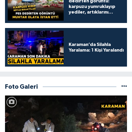
dedirten görüntü:
karpuzu yumruklayıp
yediler, artıklarını
kamelyada bıraktılar
Karaman’da Silahla
Yaralama: 1 Kişi Yaralandı
Foto Galeri