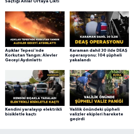
Saçtığı Anlar Ortaya Çıktı
Aşıklar Tepesi'nde
Karaman dahil 30 ilde DEAŞ
Korkutan Yangın: Alevler
operasyonu: 104 şüpheli
Geceyi Aydınlattı
yakalandı
Kendini yaralayıp elektrikli
Valilik önündeki şüpheli
bisikletle kaçtı
valizler ekipleri harekete
geçirdi