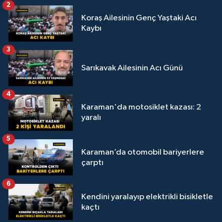
2
Koraş Ailesinin Genç Yaştaki Acı
Kaybı
3
Sarıkavak Ailesinin Acı Günü
4
Karaman'da motosiklet kazası: 2
yaralı
5
Karaman’da otomobil bariyerlere
çarptı
6
Kendini yaralayıp elektrikli bisikletle
kaçtı