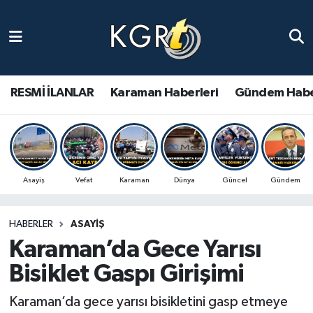
Karaman Haberleri
Gündem Haberleri
RESMİ İLANLAR
Karaman Haberleri
Gündem Habe
Güncel Haberler
Spor Haberleri
Asayiş
Vefat
Karaman
Dünya
Güncel
Gündem
Asayiş Haberleri
HABERLER
ASAYIŞ
Ulusal Haberler
Karaman’da Gece Yarısı
Vefat Edenler
Bisiklet Gaspı Girişimi
Karaman’da gece yarısı bisikletini gasp etmeye