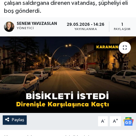
çalışan saldırgana direnen vatandaş, şüpheliyi eli
boş gönderdi.
SENEM YAVUZASLAN
29.05.2026 - 14:26
1
YÖNETICI
YAYINLANMA
PAYLAŞIM
Paylaş
-
+
A
A