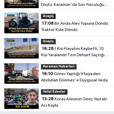
Düştü: Karaman'da Son Yolculuğuna
Uğurlandı
Asayiş
17:08
Bir Anda Alev Topuna Döndü:
Traktör Küle Döndü
Asayiş
16:28
1 Kişi Hayatını Kaybetti, 10
Kişi Yaralandı! Tırın Dehşet Saçtığı
Anlar Ortaya Çıktı
Karaman Haberleri
16:10
Görev Yaptığı İtfaiyeden
Abdullah Dönmez'e Duygusal Veda
Vefat Edenler
15:28
Koraş Ailesinin Genç Yaştaki
Acı Kaybı