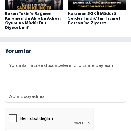
Bakan Tekin'e Rağmen
Karaman SGK İl Müdürü
Karaman’da Akraba Adresi
Serdar Fındık’tan Ticaret
Oyununa Müdür Dur
Borsası’na Ziyaret
Diyecek mi?
Yorumlar