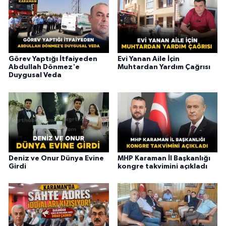
Görev Yaptığı İtfaiyeden
Evi Yanan Aile İçin
Abdullah Dönmez'e
Muhtardan Yardım Çağrısı
Duygusal Veda
Deniz ve Onur Dünya Evine
MHP Karaman İl Başkanlığı
Girdi
kongre takvimini açıkladı