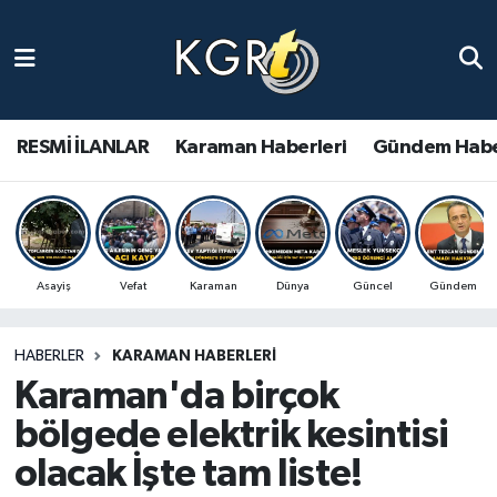
Karaman Haberleri
Gündem Haberleri
RESMİ İLANLAR
Karaman Haberleri
Gündem Habe
Güncel Haberler
Spor Haberleri
Asayiş
Vefat
Karaman
Dünya
Güncel
Gündem
Asayiş Haberleri
HABERLER
KARAMAN HABERLERI
Ulusal Haberler
Karaman'da birçok
Vefat Edenler
bölgede elektrik kesintisi
olacak İşte tam liste!