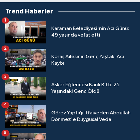
Trend Haberler
1
Karaman Belediyesi'nin Acı Günü:
49 yaşında vefat etti
2
Koraş Ailesinin Genç Yaştaki Acı
Kaybı
3
Asker Eğlencesi Kanlı Bitti: 25
Yaşındaki Genç Öldü
4
Görev Yaptığı İtfaiyeden Abdullah
Dönmez'e Duygusal Veda
5