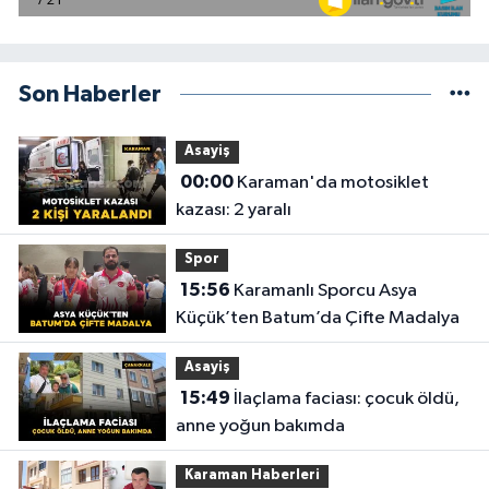
Son Haberler
Asayiş
00:00
Karaman'da motosiklet
kazası: 2 yaralı
Spor
15:56
Karamanlı Sporcu Asya
Küçük’ten Batum’da Çifte Madalya
Asayiş
15:49
İlaçlama faciası: çocuk öldü,
anne yoğun bakımda
Karaman Haberleri