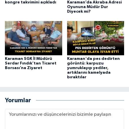
kongre takvimini açıkladı
Karaman’da Akraba Adresi
Oyununa Müdür Dur
Diyecek mi?
Karaman SGK İl Müdürü
Karaman'da pes dedirten
Serdar Fındık’tan Ticaret
görüntü: karpuzu
Borsası’na Ziyaret
yumruklayıp yediler,
artıklarını kamelyada
bıraktılar
Yorumlar