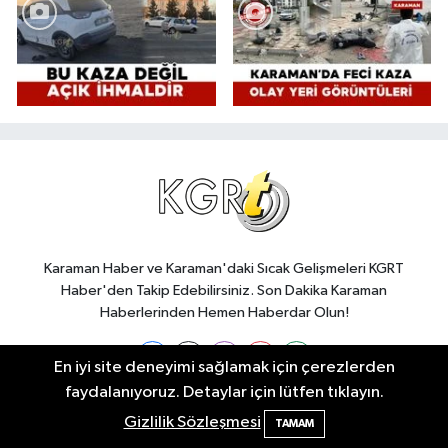
Karaman Haber ve Karaman'daki Sıcak Gelişmeleri KGRT
Haber'den Takip Edebilirsiniz. Son Dakika Karaman
Haberlerinden Hemen Haberdar Olun!
En iyi site deneyimi sağlamak için çerezlerden
faydalanıyoruz. Detaylar için lütfen tıklayın.
Karaman Asayiş Haberleri
Bilim ve Teknoloji Haberleri
Gizlilik Sözleşmesi
TAMAM
Dünya Haberleri
Eğitim Haberleri
Ekonomi Haberleri