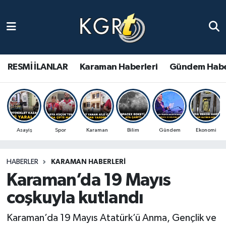
Karaman Haberleri
Gündem Haberleri
RESMİ İLANLAR
Karaman Haberleri
Gündem Habe
Güncel Haberler
Spor Haberleri
Asayiş
Spor
Karaman
Bilim
Gündem
Ekonomi
Asayiş Haberleri
HABERLER
KARAMAN HABERLERI
Ulusal Haberler
Karaman’da 19 Mayıs
Vefat Edenler
coşkuyla kutlandı
Karaman’da 19 Mayıs Atatürk’ü Anma, Gençlik ve