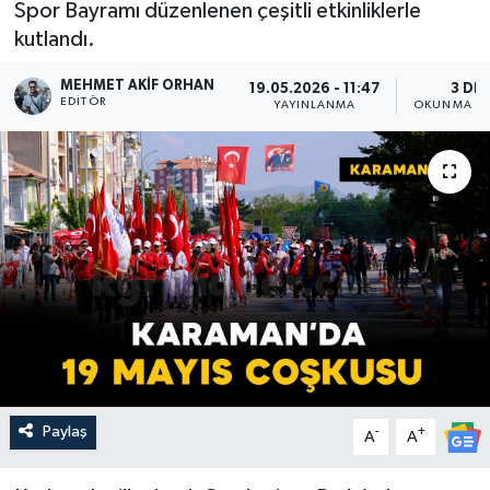
Spor Bayramı düzenlenen çeşitli etkinliklerle
kutlandı.
MEHMET AKIF ORHAN
19.05.2026 - 11:47
3 DK
EDITÖR
YAYINLANMA
OKUNMA SÜ
Paylaş
-
+
A
A