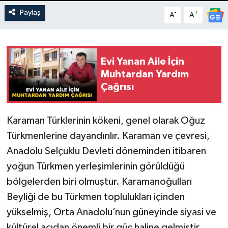
Paylaş
-
+
A
A
Evi Yanan Aile İçin
Muhtardan Yardım
Çağrısı
Karaman Türklerinin kökeni, genel olarak Oğuz
Türkmenlerine dayandırılır. Karaman ve çevresi,
Anadolu Selçuklu Devleti döneminden itibaren
yoğun Türkmen yerleşimlerinin görüldüğü
bölgelerden biri olmuştur. Karamanoğulları
Beyliği de bu Türkmen toplulukları içinden
yükselmiş, Orta Anadolu’nun güneyinde siyasi ve
kültürel açıdan önemli bir güç haline gelmiştir.