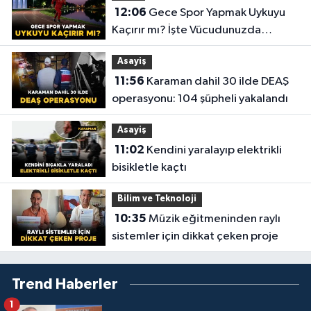
12:06
Gece Spor Yapmak Uykuyu
Kaçırır mı? İşte Vücudunuzda
Yaşananlar!
Asayiş
11:56
Karaman dahil 30 ilde DEAŞ
operasyonu: 104 şüpheli yakalandı
Asayiş
11:02
Kendini yaralayıp elektrikli
bisikletle kaçtı
Bilim ve Teknoloji
10:35
Müzik eğitmeninden raylı
sistemler için dikkat çeken proje
Trend Haberler
1