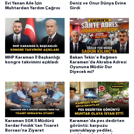
Evi Yanan Aile İçin
Deniz ve Onur Dünya Evine
Muhtardan Yardım Çağrısı
Girdi
MHP Karaman İl Başkanlığı
Bakan Tekin'e Rağmen
kongre takvimini açıkladı
Karaman’da Akraba Adresi
Oyununa Müdür Dur
Diyecek mi?
Karaman SGK İl Müdürü
Karaman'da pes dedirten
Serdar Fındık’tan Ticaret
görüntü: karpuzu
Borsası’na Ziyaret
yumruklayıp yediler,