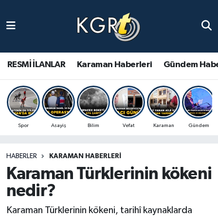
Karaman Haberleri
Gündem Haberleri
RESMİ İLANLAR
Karaman Haberleri
Gündem Habe
Güncel Haberler
Spor Haberleri
Spor
Asayiş
Bilim
Vefat
Karaman
Gündem
Asayiş Haberleri
HABERLER
KARAMAN HABERLERI
Ulusal Haberler
Karaman Türklerinin kökeni
Vefat Edenler
nedir?
Karaman Türklerinin kökeni, tarihî kaynaklarda