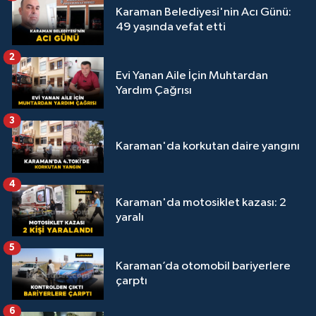
Karaman Belediyesi'nin Acı Günü:
49 yaşında vefat etti
2
Evi Yanan Aile İçin Muhtardan
Yardım Çağrısı
3
Karaman'da korkutan daire yangını
4
Karaman'da motosiklet kazası: 2
yaralı
5
Karaman’da otomobil bariyerlere
çarptı
6