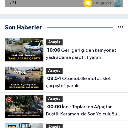
Son Haberler
Asayiş
10:06
Geri geri giden kamyonet
yaşlı adama çarptı: 1 yaralı
Asayiş
09:54
Otomobille motosiklet
çarpıştı: 1 yaralı
Asayiş
00:00
İncir Toplarken Ağaçtan
Düştü: Karaman'da Son Yolculuğuna
Uğurlandı
Asayiş