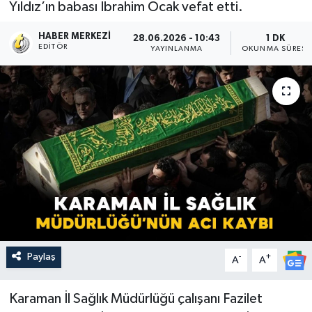
Yıldız’ın babası İbrahim Ocak vefat etti.
HABER MERKEZI
28.06.2026 - 10:43
1 DK
EDITÖR
YAYINLANMA
OKUNMA SÜRESI
Paylaş
-
+
A
A
Karaman İl Sağlık Müdürlüğü çalışanı Fazilet