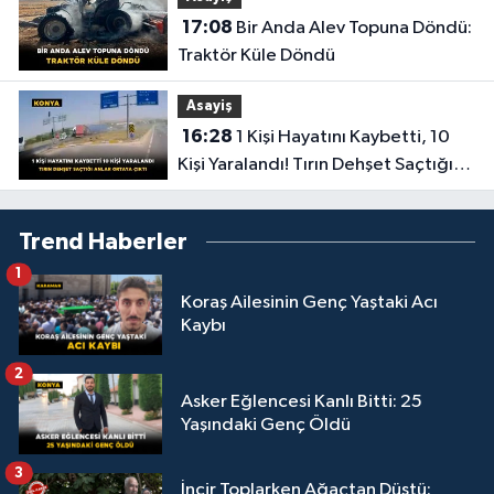
17:08
Bir Anda Alev Topuna Döndü:
Traktör Küle Döndü
Asayiş
16:28
1 Kişi Hayatını Kaybetti, 10
Kişi Yaralandı! Tırın Dehşet Saçtığı
Anlar Ortaya Çıktı
Trend Haberler
1
Koraş Ailesinin Genç Yaştaki Acı
Kaybı
2
Asker Eğlencesi Kanlı Bitti: 25
Yaşındaki Genç Öldü
3
İncir Toplarken Ağaçtan Düştü: