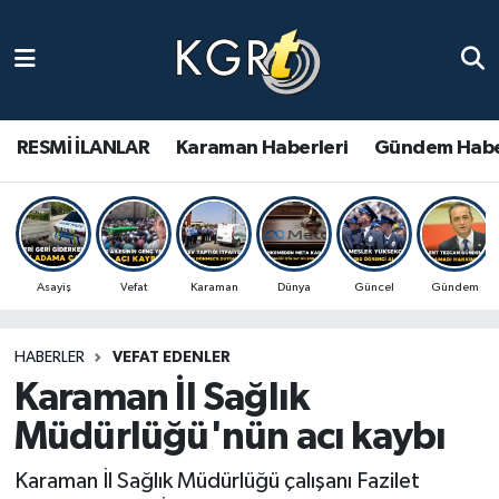
Karaman Haberleri
Gündem Haberleri
RESMİ İLANLAR
Karaman Haberleri
Gündem Habe
Güncel Haberler
Spor Haberleri
Asayiş
Vefat
Karaman
Dünya
Güncel
Gündem
Asayiş Haberleri
HABERLER
VEFAT EDENLER
Ulusal Haberler
Karaman İl Sağlık
Vefat Edenler
Müdürlüğü'nün acı kaybı
Karaman İl Sağlık Müdürlüğü çalışanı Fazilet