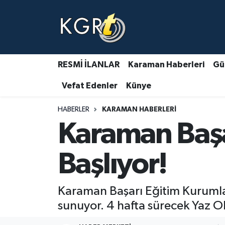
Karaman Haberleri
Gündem Haberleri
RESMİ İLANLAR
Karaman Haberleri
Gü
Vefat Edenler
Künye
Güncel Haberler
HABERLER
KARAMAN HABERLERI
Spor Haberleri
Karaman Başa
Asayiş Haberleri
Başlıyor!
Ulusal Haberler
Karaman Başarı Eğitim Kurumlar
Vefat Edenler
sunuyor. 4 hafta sürecek Yaz 