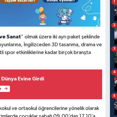
1
2
ve Sanat
” olmak üzere iki ayrı paket şeklinde
yunlarına, İngilizceden 3D tasarıma, drama ve
3
i spor etkinliklerine kadar birçok branşta
4
 Dünya Evine Girdi
e
5
lkokul ve ortaokul öğrencilerine yönelik olarak
itimlerde çocuklar sabah 09.00’dan 17.10’a