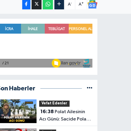
-
+
A
A
Son Haberler
Vefat Edenler
16:38
Polat Ailesinin
Acı Günü: Sacide Polat
Vefat Etti