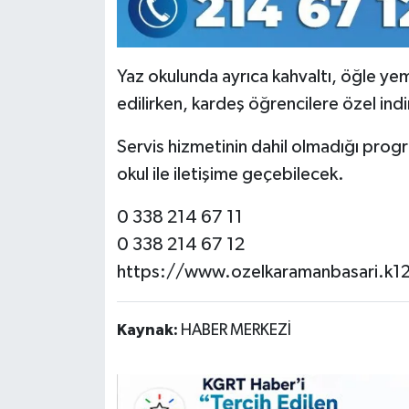
Yaz okulunda ayrıca kahvaltı, öğle yem
edilirken, kardeş öğrencilere özel ind
Servis hizmetinin dahil olmadığı progra
okul ile iletişime geçebilecek.
0 338 214 67 11
0 338 214 67 12
https://www.ozelkaramanbasari.k12
Kaynak:
HABER MERKEZİ