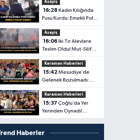
Asayiş
16:28
Kadın Kılığında
Pusu Kurdu: Emekli Polisi
Vurdu
Asayiş
16:06
İki Tır Alevlere
Teslim Oldu! Mut-Silifke
Yolu Trafiğe Kapandı
Karaman Haberleri
15:42
Mesudiye’de
Gelenek Bozulmadı:
Vefa Yemeğinde
Karaman Haberleri
Buluştular
15:37
Çoğlu’da Yer
Yerinden Oynadı!
Festival Gecesine Büyük
İlgi
Trend Haberler