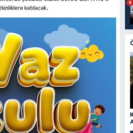
6
inliklere katılacak.
A