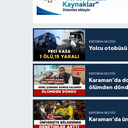
EDITÖRÜN SEÇTIĞI
Yolcu otobüsü 
EDITÖRÜN SEÇTIĞI
Karaman’da do
ölümden dön
EDITÖRÜN SEÇTIĞI
Karaman’da üni