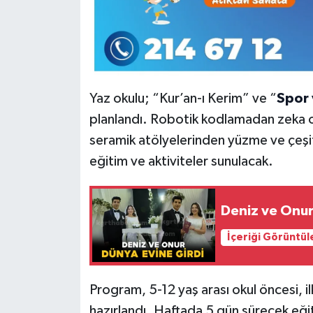
Yaz okulu; “Kur’an-ı Kerim” ve “
Spor 
planlandı. Robotik kodlamadan zeka o
seramik atölyelerinden yüzme ve çeşitl
eğitim ve aktiviteler sunulacak.
Deniz ve Onur
İçeriği Görüntül
Program, 5-12 yaş arası okul öncesi, i
hazırlandı. Haftada 5 gün sürecek eğ