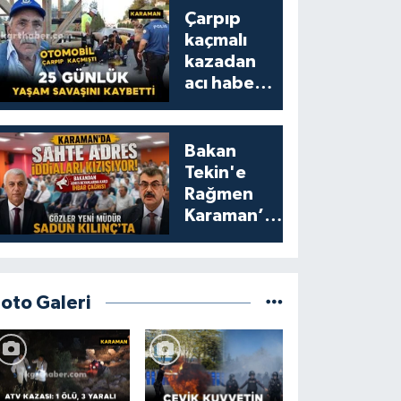
Çarpıp
kaçmalı
kazadan
acı haber:
25 günlük
yaşam
savaşını
Bakan
kaybetti
Tekin'e
Rağmen
Karaman’da
Akraba
Adresi
Oyununa
Müdür Dur
Foto Galeri
Diyecek mi?