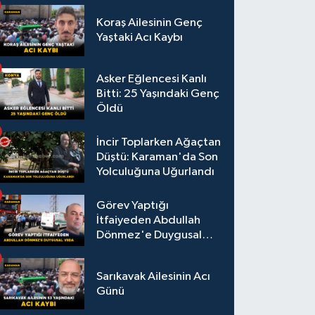
Koraş Ailesinin Genç
Yaştaki Acı Kaybı
Asker Eğlencesi Kanlı
Bitti: 25 Yaşındaki Genç
Öldü
İncir Toplarken Ağaçtan
Düştü: Karaman'da Son
Yolculuğuna Uğurlandı
Görev Yaptığı
İtfaiyeden Abdullah
Dönmez'e Duygusal
Veda
Sarıkavak Ailesinin Acı
Günü