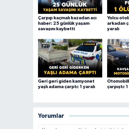
Çarpıp kaçmalı kazadan acı
Yolcu ot
haber: 25 günlük yaşam
arkadan ça
savaşını kaybetti
yaralı
Geri geri giden kamyonet
Otomobill
yaşlı adama çarptı: 1 yaralı
çarpıştı: 1
Yorumlar