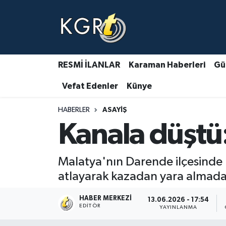
Karaman Haberleri
Gündem Haberleri
RESMİ İLANLAR
Karaman Haberleri
Gü
Vefat Edenler
Künye
Güncel Haberler
HABERLER
ASAYIŞ
Spor Haberleri
Kanala düşt
Asayiş Haberleri
Malatya'nın Darende ilçesinde 
Ulusal Haberler
atlayarak kazadan yara almada
Vefat Edenler
HABER MERKEZI
13.06.2026 - 17:54
EDITÖR
YAYINLANMA