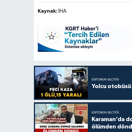
Kaynak:
İHA
EDITÖRÜN SEÇTIĞI
Yolcu otobüsü 
EDITÖRÜN SEÇTIĞI
Karaman’da do
ölümden dön