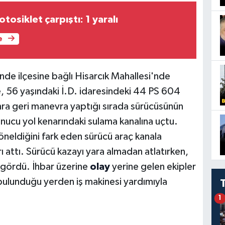
osiklet çarpıştı: 1 yaralı
e
nde ilçesine bağlı Hisarcık Mahallesi'nde
e, 56 yaşındaki İ.D. idaresindeki 44 PS 604
onra geri manevra yaptığı sırada sürücüsünün
nucu yol kenarındaki sulama kanalına uçtu.
öneldiğini fark eden sürücü araç kanala
attı. Sürücü kazayı yara almadan atlatırken,
 gördü. İhbar üzerine
olay
yerine gelen ekipler
ulunduğu yerden iş makinesi yardımıyla
1