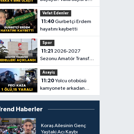
Bin 973’e Ulaştı
Vefat Edenler
11:40
Gurbetçi Erdem
hayatını kaybetti
Spor
11:21
2026-2027
Sezonu Amatör Transfer
Bedelleri Açıklandı
Asayiş
11:20
Yolcu otobüsü
kamyonete arkadan
çarptı: 1 ölü, 15 yaralı
Trend Haberler
Koraş Ailesinin Genç
Yaştaki Acı Kaybı