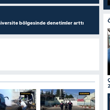
versite bölgesinde denetimler arttı
Ç
2