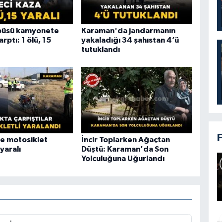
obüsü kamyonete
Karaman'da jandarmanın
rptı: 1 ölü, 15
yakaladığı 34 şahıstan 4’ü
tutuklandı
e motosiklet
İncir Toplarken Ağaçtan
 yaralı
Düştü: Karaman'da Son
Yolculuğuna Uğurlandı