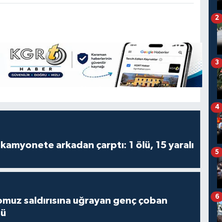
2
3
4
kamyonete arkadan çarptı: 1 ölü, 15 yaralı
5
6
muz saldırısına uğrayan genç çoban
dü