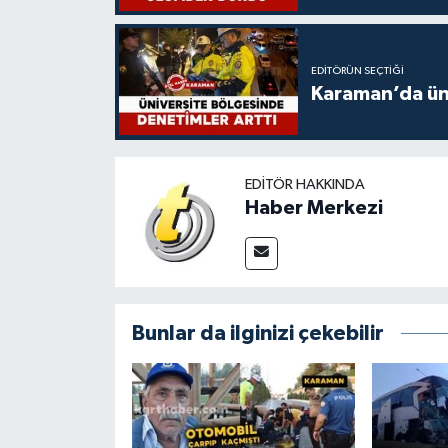
EDITÖRÜN SEÇTIĞI
Karaman’da üni
EDITÖR HAKKINDA
Haber Merkezi
Bunlar da ilginizi çekebilir