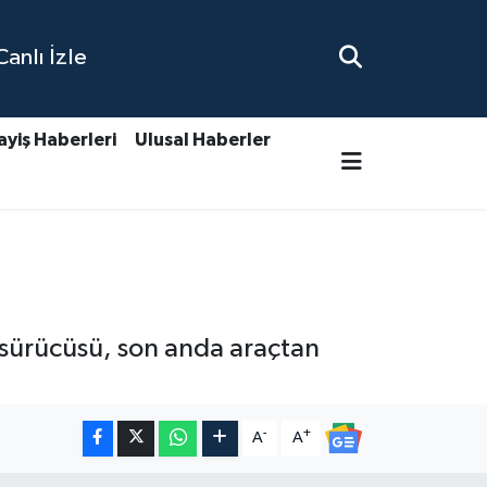
nlı İzle
ayiş Haberleri
Ulusal Haberler
 sürücüsü, son anda araçtan
-
+
A
A