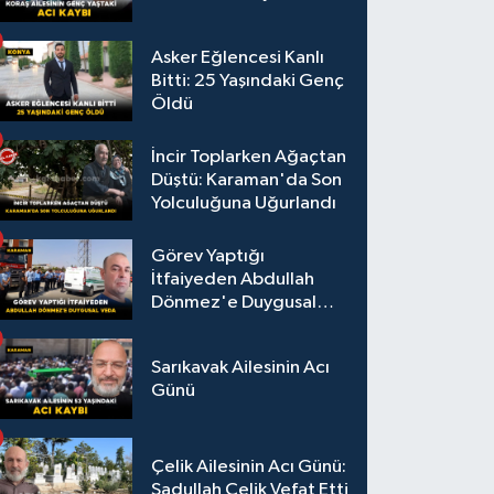
Asker Eğlencesi Kanlı
Bitti: 25 Yaşındaki Genç
Öldü
İncir Toplarken Ağaçtan
Düştü: Karaman'da Son
Yolculuğuna Uğurlandı
Görev Yaptığı
İtfaiyeden Abdullah
Dönmez'e Duygusal
Veda
Sarıkavak Ailesinin Acı
Günü
Çelik Ailesinin Acı Günü:
Sadullah Çelik Vefat Etti