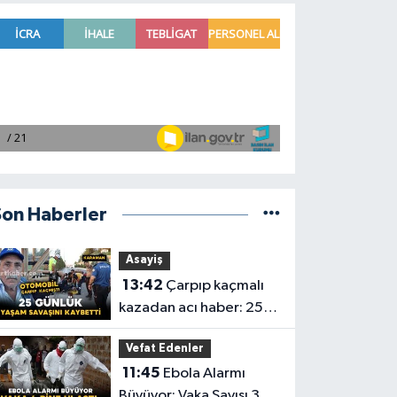
Son Haberler
Asayiş
13:42
Çarpıp kaçmalı
kazadan acı haber: 25
günlük yaşam savaşını
Vefat Edenler
kaybetti
11:45
Ebola Alarmı
Büyüyor: Vaka Sayısı 3