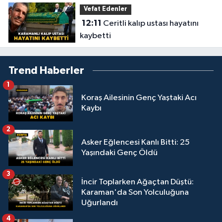
Vefat Edenler
12:11
Ceritli kalıp ustası hayatını
kaybetti
Trend Haberler
1
Koraş Ailesinin Genç Yaştaki Acı
Kaybı
2
Asker Eğlencesi Kanlı Bitti: 25
Yaşındaki Genç Öldü
3
İncir Toplarken Ağaçtan Düştü:
Karaman'da Son Yolculuğuna
Uğurlandı
4