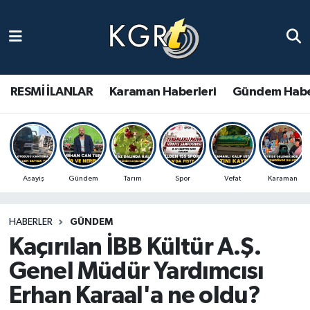
Karaman Haberleri
Gündem Haberleri
RESMİ İLANLAR
Karaman Haberleri
Gündem Habe
Güncel Haberler
Spor Haberleri
Asayiş
Gündem
Tarım
Spor
Vefat
Karaman
Asayiş Haberleri
HABERLER
GÜNDEM
Ulusal Haberler
Kaçırılan İBB Kültür A.Ş.
Vefat Edenler
Genel Müdür Yardımcısı
Erhan Karaal'a ne oldu?