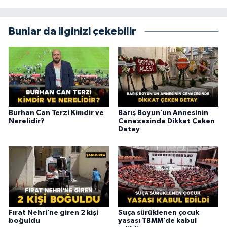
Bunlar da ilginizi çekebilir
Burhan Can Terzi Kimdir ve
Barış Boyun’un Annesinin
Nerelidir?
Cenazesinde Dikkat Çeken
Detay
Fırat Nehri’ne giren 2 kişi
Suça sürüklenen çocuk
boğuldu
yasası TBMM’de kabul