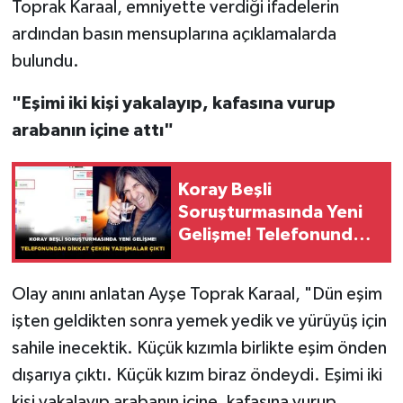
Toprak Karaal, emniyette verdiği ifadelerin
ardından basın mensuplarına açıklamalarda
bulundu.
"Eşimi iki kişi yakalayıp, kafasına vurup
arabanın içine attı"
Koray Beşli
Soruşturmasında Yeni
Gelişme! Telefonundan
Dikkat Çeken
Yazışmalar Çıktı
Olay anını anlatan Ayşe Toprak Karaal, "Dün eşim
işten geldikten sonra yemek yedik ve yürüyüş için
sahile inecektik. Küçük kızımla birlikte eşim önden
dışarıya çıktı. Küçük kızım biraz öndeydi. Eşimi iki
kişi yakalayıp arabanın içine, kafasına vurup