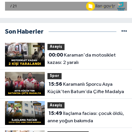
Son Haberler
Asayiş
00:00
Karaman'da motosiklet
kazası: 2 yaralı
Spor
15:56
Karamanlı Sporcu Asya
Küçük’ten Batum’da Çifte Madalya
Asayiş
15:49
İlaçlama faciası: çocuk öldü,
anne yoğun bakımda