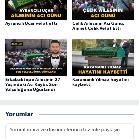
Ayrancılı Uçar vefat etti
Çelik Ailesinin Acı Günü:
Ahmet Çelik Vefat Etti
Erkabaktepe Ailesinin 27
Karamanlı Yılmaz hayatını
Yaşındaki Acı Kaybı: Son
kaybetti
Yolculuğuna Uğurlandı
Yorumlar