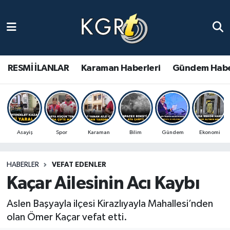
Karaman Haberleri
Gündem Haberleri
RESMİ İLANLAR
Karaman Haberleri
Gündem Habe
Güncel Haberler
Spor Haberleri
Asayiş
Spor
Karaman
Bilim
Gündem
Ekonomi
Asayiş Haberleri
HABERLER
VEFAT EDENLER
Ulusal Haberler
Kaçar Ailesinin Acı Kaybı
Vefat Edenler
Aslen Başyayla ilçesi Kirazlıyayla Mahallesi’nden
olan Ömer Kaçar vefat etti.