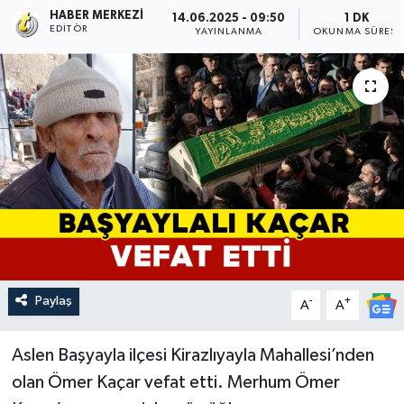
HABER MERKEZI
14.06.2025 - 09:50
1 DK
EDITÖR
YAYINLANMA
OKUNMA SÜRESI
Paylaş
-
+
A
A
Aslen Başyayla ilçesi Kirazlıyayla Mahallesi’nden
olan Ömer Kaçar vefat etti. Merhum Ömer