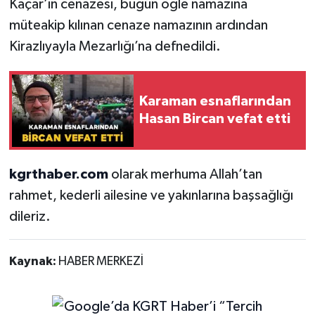
Kaçar’ın cenazesi, bugün öğle namazına
müteakip kılınan cenaze namazının ardından
Kirazlıyayla Mezarlığı’na defnedildi.
Karaman esnaflarından
Hasan Bircan vefat etti
kgrthaber.com
olarak merhuma Allah’tan
rahmet, kederli ailesine ve yakınlarına başsağlığı
dileriz.
Kaynak:
HABER MERKEZİ