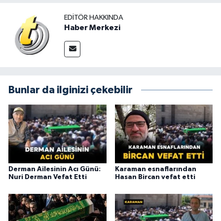
EDITÖR HAKKINDA
Haber Merkezi
Bunlar da ilginizi çekebilir
Derman Ailesinin Acı Günü:
Karaman esnaflarından
Nuri Derman Vefat Etti
Hasan Bircan vefat etti