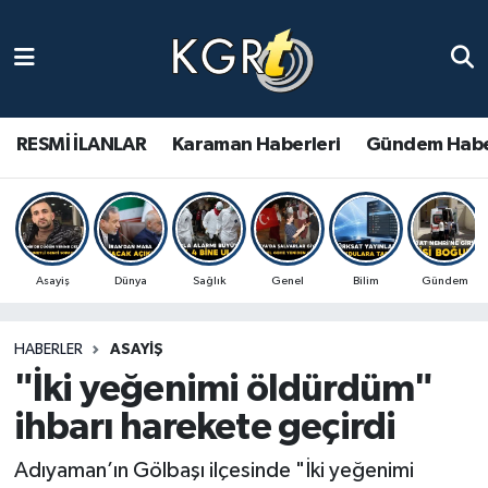
Karaman Haberleri
Gündem Haberleri
RESMİ İLANLAR
Karaman Haberleri
Gündem Habe
Güncel Haberler
Spor Haberleri
Asayiş
Dünya
Sağlık
Genel
Bilim
Gündem
Asayiş Haberleri
HABERLER
ASAYIŞ
Ulusal Haberler
"İki yeğenimi öldürdüm"
Vefat Edenler
ihbarı harekete geçirdi
Adıyaman’ın Gölbaşı ilçesinde "İki yeğenimi