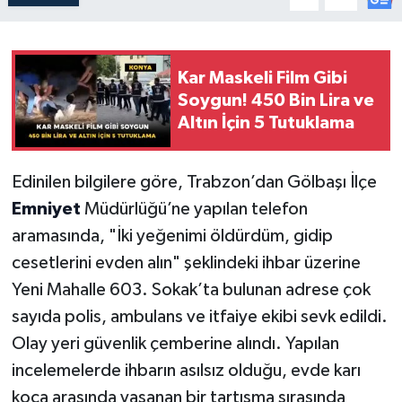
Kar Maskeli Film Gibi
Soygun! 450 Bin Lira ve
Altın İçin 5 Tutuklama
Edinilen bilgilere göre, Trabzon’dan Gölbaşı İlçe
Emniyet
Müdürlüğü’ne yapılan telefon
aramasında, "İki yeğenimi öldürdüm, gidip
cesetlerini evden alın" şeklindeki ihbar üzerine
Yeni Mahalle 603. Sokak’ta bulunan adrese çok
sayıda polis, ambulans ve itfaiye ekibi sevk edildi.
Olay yeri güvenlik çemberine alındı. Yapılan
incelemelerde ihbarın asılsız olduğu, evde karı
koca arasında yaşanan bir tartışma sırasında