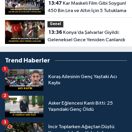
13:47
Kar Maskeli Film Gibi Soygun!
450 Bin Lira ve Altın İçin 5 Tutuklama
Genel
13:36
Konya’da Şalvarlar Giyildi:
Geleneksel Gece Yeniden Canlandı
Trend Haberler
1
Koraş Ailesinin Genç Yaştaki Acı
Kaybı
2
Asker Eğlencesi Kanlı Bitti: 25
Yaşındaki Genç Öldü
3
İncir Toplarken Ağaçtan Düştü: