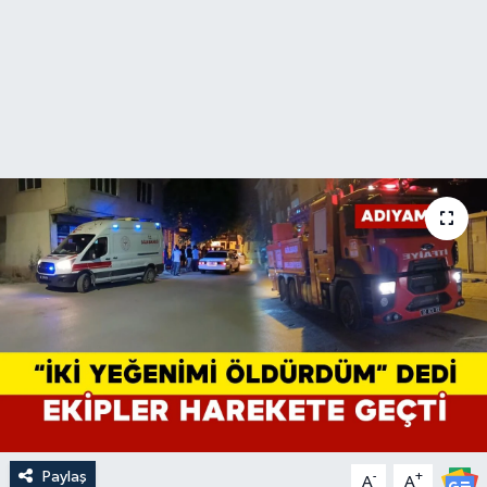
Paylaş
-
+
A
A