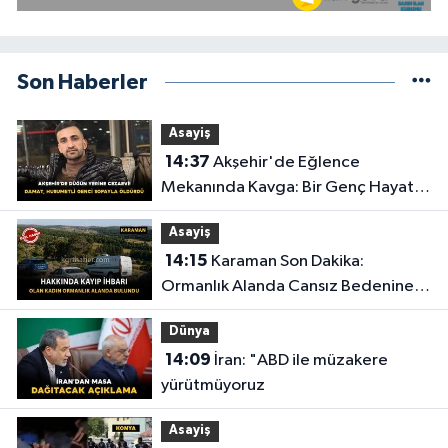
Son Haberler
Asayiş
14:37
Akşehir'de Eğlence
Mekanında Kavga: Bir Genç Hayatını
Kaybetti
Asayiş
14:15
Karaman Son Dakika:
Ormanlık Alanda Cansız Bedenine
Ulaşıldı
Dünya
14:09
İran: "ABD ile müzakere
yürütmüyoruz
Asayiş