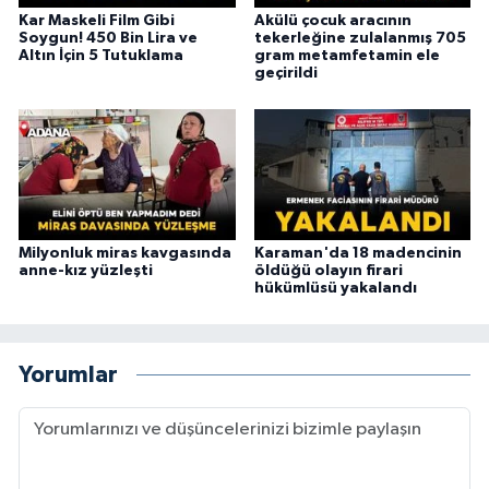
Kar Maskeli Film Gibi
Akülü çocuk aracının
Soygun! 450 Bin Lira ve
tekerleğine zulalanmış 705
Altın İçin 5 Tutuklama
gram metamfetamin ele
geçirildi
Milyonluk miras kavgasında
Karaman'da 18 madencinin
anne-kız yüzleşti
öldüğü olayın firari
hükümlüsü yakalandı
Yorumlar