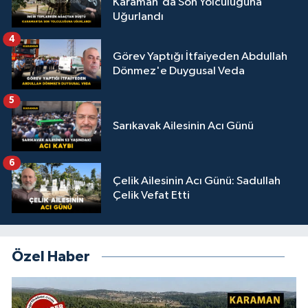
Karaman'da Son Yolculuğuna
Uğurlandı
4
Görev Yaptığı İtfaiyeden Abdullah
Dönmez'e Duygusal Veda
5
Sarıkavak Ailesinin Acı Günü
6
Çelik Ailesinin Acı Günü: Sadullah
Çelik Vefat Etti
Özel Haber