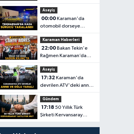
motosiklet sürücüsüne
Asayiş
402 bin lira ceza kesildi
00:00
Karaman'da
otomobil dorseye
çarptı: 1 yaralı
Karaman Haberleri
22:00
Bakan Tekin'e
Rağmen Karaman’da
Akraba Adresi Oyununa
Asayiş
Müdür Dur Diyecek mi?
17:32
Karaman'da
devrilen ATV'deki anne
ve 6 yaşındaki oğlu
Gündem
yaralandı
17:18
50 Yıllık Türk
Şirketi Kervansaray
Satılıyor mu?