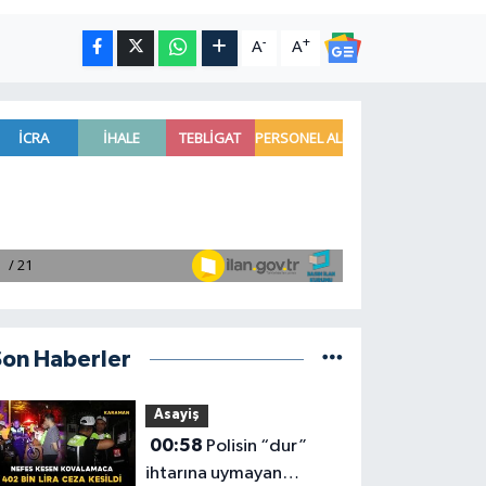
-
+
A
A
Son Haberler
Asayiş
00:58
Polisin “dur”
ihtarına uymayan