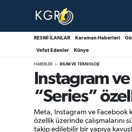
Karaman Haberleri
Gündem Haberleri
RESMİ İLANLAR
Karaman Haberleri
Gü
Vefat Edenler
Künye
Güncel Haberler
HABERLER
BILIM VE TEKNOLOJI
Spor Haberleri
Instagram ve
Asayiş Haberleri
“Series” özell
Ulusal Haberler
Meta, Instagram ve Facebook kul
Vefat Edenler
özellik üzerinde çalışmalarını sü
takip edilebilir bir yapıya kavu