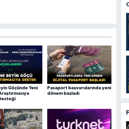
eyin Göçünde Yeni
Pasaport başvurularında yeni
Araştırmacıya
dönem başladı
Desteği