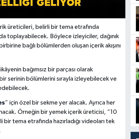
ik üreticileri, belirli bir tema etrafında
ında toplayabilecek. Böylece izleyiciler, dağınık
birbirine bağlı bölümlerden oluşan içerik akışını
ikâyenin bağımsız bir parçası olarak
ir serinin bölümlerini sırayla izleyebilecek ve
 edebilecek.
es
” için özel bir sekme yer alacak. Ayrıca her
unacak. Örneğin bir yemek içerik üreticisi, “10
rli bir tema etrafında hazırladığı videoları tek
.