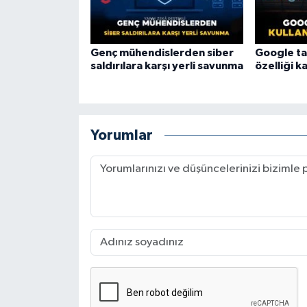
Genç mühendislerden siber
Google ta
saldırılara karşı yerli savunma
özelliği k
Yorumlar