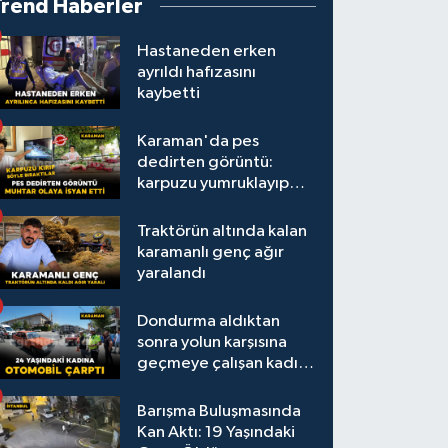
Trend Haberler
Hastaneden erken
ayrıldı hafızasını
kaybetti
Karaman'da pes
dedirten görüntü:
karpuzu yumruklayıp
yediler, artıklarını
kamelyada bıraktılar
Traktörün altında kalan
karamanlı genç ağır
yaralandı
Dondurma aldıktan
sonra yolun karşısına
geçmeye çalışan kadına
otomobil çarptı
Barışma Buluşmasında
Kan Aktı: 19 Yaşındaki