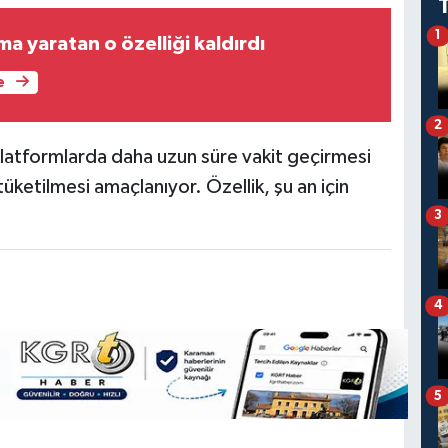
1
a yaratan o özelliği kaldırdı
e
2
 platformlarda daha uzun süre vakit geçirmesi
 tüketilmesi amaçlanıyor. Özellik, şu an için
3
4
5