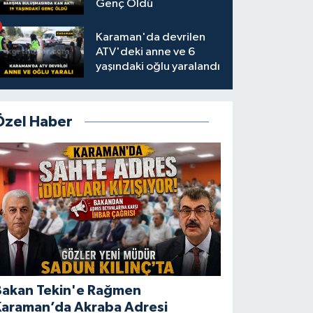
Genç Öldü
Karaman'da devrilen
ATV'deki anne ve 6
yaşındaki oğlu yaralandı
Özel Haber
Bakan Tekin'e Rağmen
Karaman’da Akraba Adresi