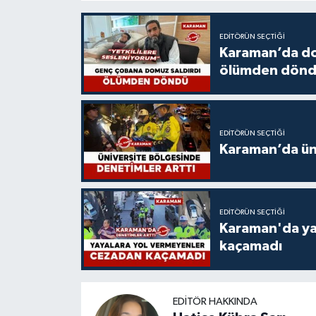
EDITÖRÜN SEÇTIĞI
Karaman’da do
ölümden dön
EDITÖRÜN SEÇTIĞI
Karaman’da üni
EDITÖRÜN SEÇTIĞI
Karaman'da ya
kaçamadı
EDITÖR HAKKINDA