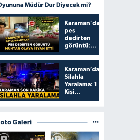
Oyununa Müdür Dur Diyecek mi?
Karaman'da
pes
dedirten
görüntü:
karpuzu
yumruklayıp
yediler,
Karaman’da
artıklarını
Silahla
kamelyada
Yaralama: 1
bıraktılar
Kişi
Yaralandı
Foto Galeri