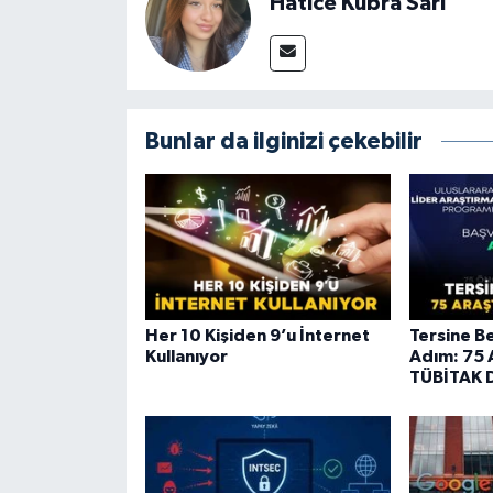
Hatice Kübra Sarı
Bunlar da ilginizi çekebilir
Her 10 Kişiden 9’u İnternet
Tersine B
Kullanıyor
Adım: 75 
TÜBİTAK 