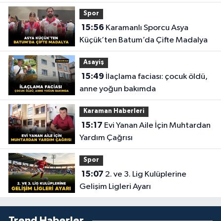
Spor
15:56
Karamanlı Sporcu Asya
Küçük’ten Batum’da Çifte Madalya
Asayiş
15:49
İlaçlama faciası: çocuk öldü,
anne yoğun bakımda
Karaman Haberleri
15:17
Evi Yanan Aile İçin Muhtardan
Yardım Çağrısı
Spor
15:07
2. ve 3. Lig Kulüplerine
Gelişim Ligleri Ayarı
Trend Haberler