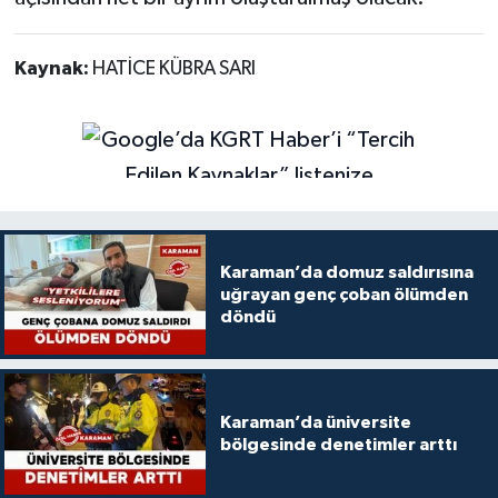
Kaynak:
HATİCE KÜBRA SARI
Karaman’da domuz saldırısına
uğrayan genç çoban ölümden
döndü
Karaman’da üniversite
bölgesinde denetimler arttı