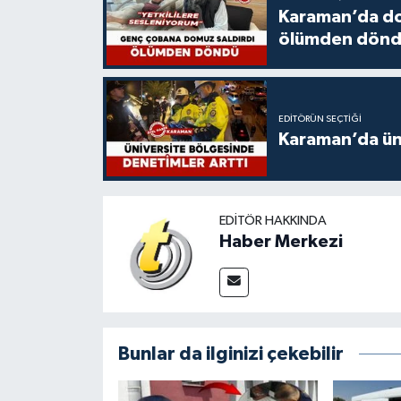
Karaman’da do
ölümden dön
EDITÖRÜN SEÇTIĞI
Karaman’da üni
EDITÖR HAKKINDA
Haber Merkezi
Bunlar da ilginizi çekebilir