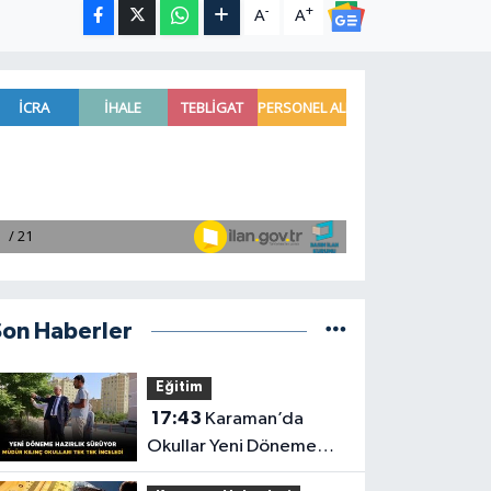
-
+
A
A
Son Haberler
Eğitim
17:43
Karaman’da
Okullar Yeni Döneme
Hazırlanıyor