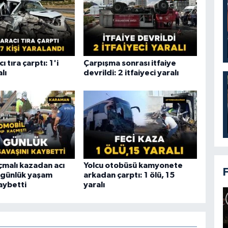
ı tıra çarptı: 1'i
Çarpışma sonrası itfaiye
lı
devrildi: 2 itfaiyeci yaralı
çmalı kazadan acı
Yolcu otobüsü kamyonete
 günlük yaşam
arkadan çarptı: 1 ölü, 15
aybetti
yaralı