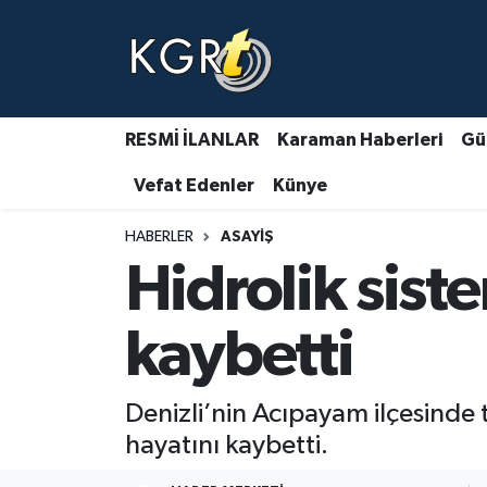
Karaman Haberleri
Gündem Haberleri
RESMİ İLANLAR
Karaman Haberleri
Gü
Vefat Edenler
Künye
Güncel Haberler
HABERLER
ASAYIŞ
Spor Haberleri
Hidrolik siste
Asayiş Haberleri
kaybetti
Ulusal Haberler
Denizli’nin Acıpayam ilçesinde 
Vefat Edenler
hayatını kaybetti.