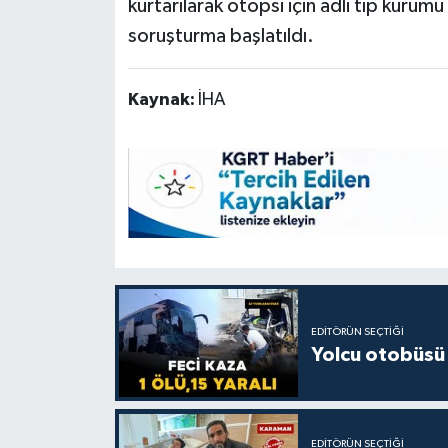
kurtarılarak otopsi için adli tıp kurumu 
soruşturma başlatıldı.
Kaynak:
İHA
EDITÖRÜN SEÇTIĞI
Yolcu otobüsü 
EDITÖRÜN SEÇTIĞI