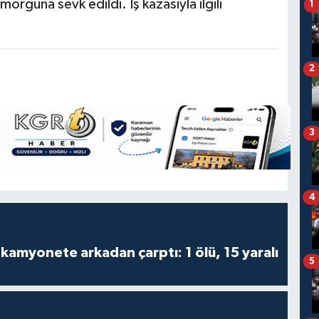
morguna sevk edildi. İş kazasıyla ilgili
1
2
3
4
kamyonete arkadan çarptı: 1 ölü, 15 yaralı
5