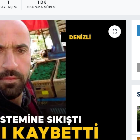
1
1 DK
PAYLAŞIM
OKUNMA SÜRESI