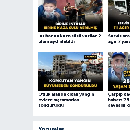
İntihar ve kaza süsü verilen 2
Servis arac
ölüm aydınlatıldı
ağır 7 yara
Otluk alanda çıkan yangın
Çarpıp ka
evlere sıçramadan
haber: 25
söndürüldü
savaşını k
Yorumlar