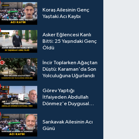
Koraş Ailesinin Genç
Yaştaki Acı Kaybı
Asker Eğlencesi Kanlı
Bitti: 25 Yaşındaki Genç
Öldü
İncir Toplarken Ağaçtan
Düştü: Karaman'da Son
Yolculuğuna Uğurlandı
Görev Yaptığı
İtfaiyeden Abdullah
Dönmez'e Duygusal
Veda
Sarıkavak Ailesinin Acı
Günü