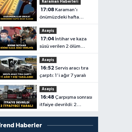
Karaman Haberleri
17:08
Karaman'ı
önümüzdeki hafta
sıcaklıklar esir aldı
Asayiş
17:04
İntihar ve kaza
süsü verilen 2 ölüm
aydınlatıldı
Asayiş
16:52
Servis aracı tıra
çarptı: 1'i ağır 7 yaralı
Asayiş
16:48
Çarpışma sonrası
itfaiye devrildi: 2
itfaiyeci yaralı
Trend Haberler