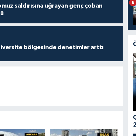
6
muz saldırısına uğrayan genç çoban
dü
versite bölgesinde denetimler arttı
Ç
2