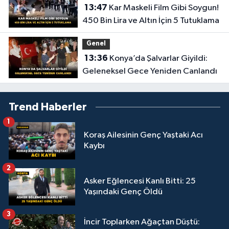
13:47
Kar Maskeli Film Gibi Soygun!
450 Bin Lira ve Altın İçin 5 Tutuklama
Genel
13:36
Konya’da Şalvarlar Giyildi:
Geleneksel Gece Yeniden Canlandı
Trend Haberler
1
Koraş Ailesinin Genç Yaştaki Acı
Kaybı
2
Asker Eğlencesi Kanlı Bitti: 25
Yaşındaki Genç Öldü
3
İncir Toplarken Ağaçtan Düştü: