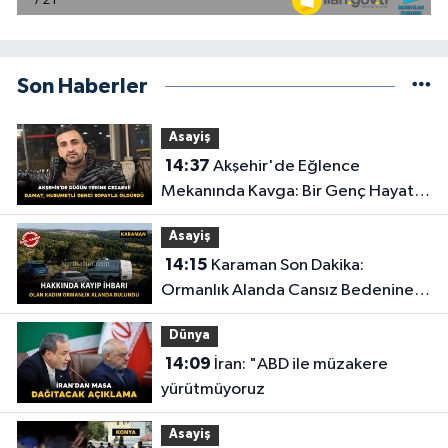
Son Haberler
Asayiş
14:37
Akşehir'de Eğlence
Mekanında Kavga: Bir Genç Hayatını
Kaybetti
Asayiş
14:15
Karaman Son Dakika:
Ormanlık Alanda Cansız Bedenine
Ulaşıldı
Dünya
14:09
İran: "ABD ile müzakere
yürütmüyoruz
Asayiş