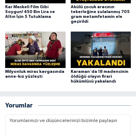
Kar Maskeli Film Gibi
Akülü çocuk aracının
Soygun! 450 Bin Lira ve
tekerleğine zulalanmış 705
Altın İçin 5 Tutuklama
gram metamfetamin ele
geçirildi
Milyonluk miras kavgasında
Karaman'da 18 madencinin
anne-kız yüzleşti
öldüğü olayın firari
hükümlüsü yakalandı
Yorumlar