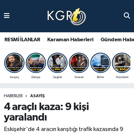
Karaman Haberleri
Gündem Haberleri
RESMİ İLANLAR
Karaman Haberleri
Gündem Habe
Güncel Haberler
Spor Haberleri
Asayiş
Dünya
Sağlık
Genel
Bilim
Gündem
Asayiş Haberleri
HABERLER
ASAYIŞ
Ulusal Haberler
4 araçlı kaza: 9 kişi
Vefat Edenler
yaralandı
Eskişehir'de 4 aracın karıştığı trafik kazasında 9