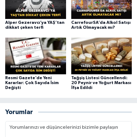
Alper Gezeravcı’ya YAŞ’tan
CarrefourSA’da Alkol Satışı
dikkat çeken terfi
Artık Olmayacak mı?
Resmi Gazete’de Yeni
Tağşiş Listesi Güncellendi:
Kararlar: Çok Sayıda İsim
20 Peynir ve Yoğurt Markası
Değişti
İfşa Edildi
Yorumlar