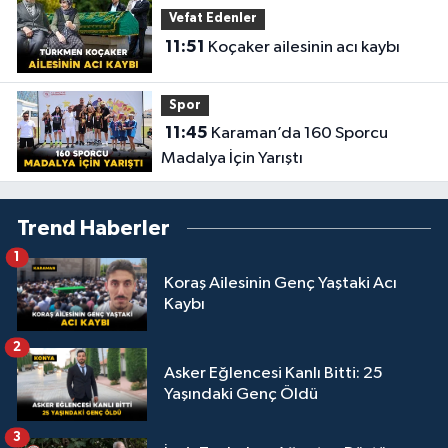
Vefat Edenler
11:51
Koçaker ailesinin acı kaybı
Spor
11:45
Karaman’da 160 Sporcu
Madalya İçin Yarıştı
Trend Haberler
1
Koraş Ailesinin Genç Yaştaki Acı
Kaybı
2
Asker Eğlencesi Kanlı Bitti: 25
Yaşındaki Genç Öldü
3