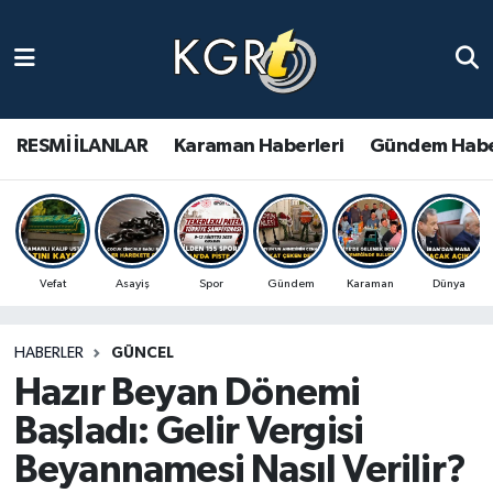
Karaman Haberleri
Gündem Haberleri
RESMİ İLANLAR
Karaman Haberleri
Gündem Habe
Güncel Haberler
Spor Haberleri
Vefat
Asayiş
Spor
Gündem
Karaman
Dünya
Asayiş Haberleri
HABERLER
GÜNCEL
Ulusal Haberler
Hazır Beyan Dönemi
Vefat Edenler
Başladı: Gelir Vergisi
Beyannamesi Nasıl Verilir?