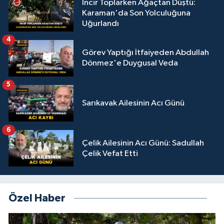
İncir Toplarken Ağaçtan Düştü:
Karaman'da Son Yolculuğuna
Uğurlandı
4
Görev Yaptığı İtfaiyeden Abdullah
Dönmez'e Duygusal Veda
5
Sarıkavak Ailesinin Acı Günü
6
Çelik Ailesinin Acı Günü: Sadullah
Çelik Vefat Etti
Özel Haber