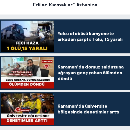
Yolcu otobüsü kamyonete
arkadan çarptı: 1 ölü, 15 yaralı
Karaman’da domuz saldırısına
uğrayan genç çoban ölümden
döndü
Karaman’da üniversite
bölgesinde denetimler arttı