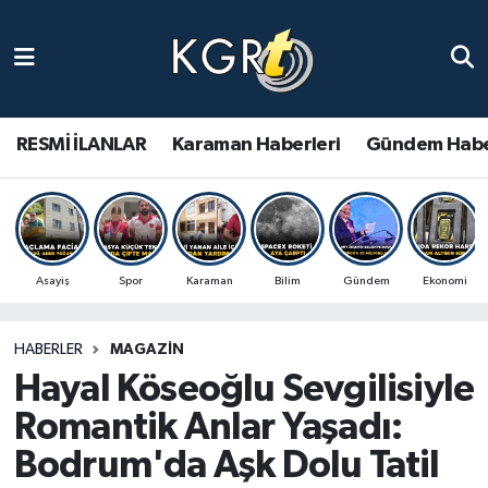
Karaman Haberleri
Gündem Haberleri
RESMİ İLANLAR
Karaman Haberleri
Gündem Habe
Güncel Haberler
Spor Haberleri
Asayiş
Spor
Karaman
Bilim
Gündem
Ekonomi
Asayiş Haberleri
HABERLER
MAGAZIN
Ulusal Haberler
Hayal Köseoğlu Sevgilisiyle
Vefat Edenler
Romantik Anlar Yaşadı:
Bodrum'da Aşk Dolu Tatil