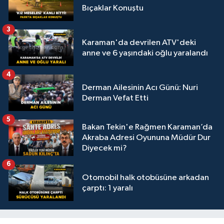
Bıçaklar Konuştu
3
Karaman'da devrilen ATV'deki
anne ve 6 yaşındaki oğlu yaralandı
4
Derman Ailesinin Acı Günü: Nuri
Derman Vefat Etti
5
Bakan Tekin'e Rağmen Karaman’da
Akraba Adresi Oyununa Müdür Dur
Diyecek mi?
6
Otomobil halk otobüsüne arkadan
çarptı: 1 yaralı