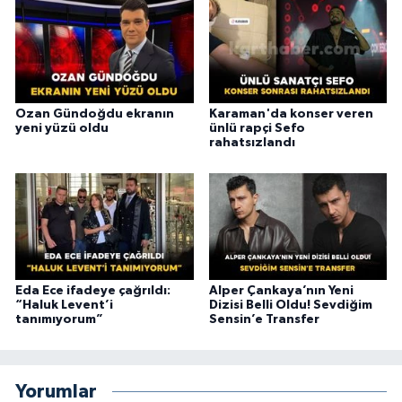
Ozan Gündoğdu ekranın
Karaman'da konser veren
yeni yüzü oldu
ünlü rapçi Sefo
rahatsızlandı
Eda Ece ifadeye çağrıldı:
Alper Çankaya’nın Yeni
“Haluk Levent’i
Dizisi Belli Oldu! Sevdiğim
tanımıyorum”
Sensin’e Transfer
Yorumlar