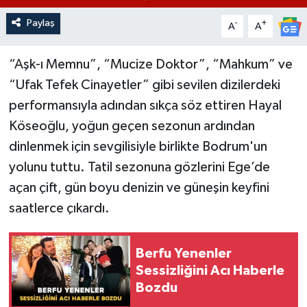
Paylaş
-
+
A
A
“Aşk-ı Memnu”, “Mucize Doktor”, “Mahkum” ve
“Ufak Tefek Cinayetler” gibi sevilen dizilerdeki
performansıyla adından sıkça söz ettiren Hayal
Köseoğlu, yoğun geçen sezonun ardından
dinlenmek için sevgilisiyle birlikte Bodrum'un
yolunu tuttu. Tatil sezonuna gözlerini Ege’de
açan çift, gün boyu denizin ve güneşin keyfini
saatlerce çıkardı.
Berfu Yenenler
Sessizliğini Acı Haberle
Bozdu