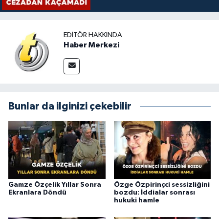
EDITÖR HAKKINDA
Haber Merkezi
Bunlar da ilginizi çekebilir
Gamze Özçelik Yıllar Sonra
Özge Özpirinçci sessizliğini
Ekranlara Döndü
bozdu: İddialar sonrası
hukuki hamle