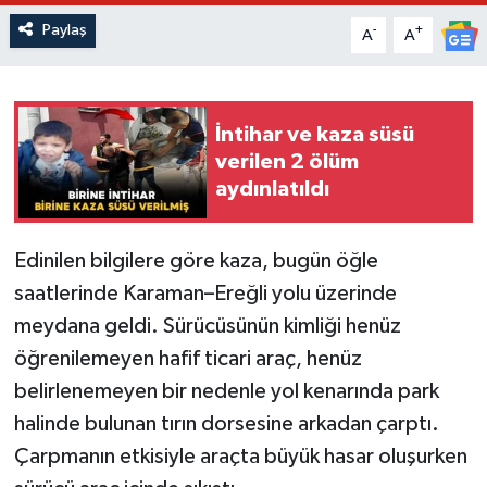
Paylaş
-
+
A
A
İntihar ve kaza süsü
verilen 2 ölüm
aydınlatıldı
Edinilen bilgilere göre kaza, bugün öğle
saatlerinde Karaman–Ereğli yolu üzerinde
meydana geldi. Sürücüsünün kimliği henüz
öğrenilemeyen hafif ticari araç, henüz
belirlenemeyen bir nedenle yol kenarında park
halinde bulunan tırın dorsesine arkadan çarptı.
Çarpmanın etkisiyle araçta büyük hasar oluşurken