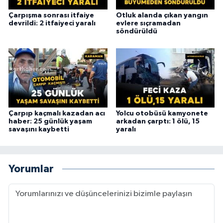
Çarpışma sonrası itfaiye
Otluk alanda çıkan yangın
devrildi: 2 itfaiyeci yaralı
evlere sıçramadan
söndürüldü
Çarpıp kaçmalı kazadan acı
Yolcu otobüsü kamyonete
haber: 25 günlük yaşam
arkadan çarptı: 1 ölü, 15
savaşını kaybetti
yaralı
Yorumlar