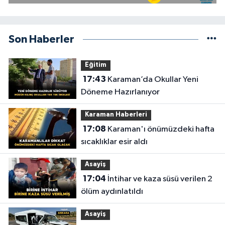
Son Haberler
Eğitim
17:43
Karaman’da Okullar Yeni
Döneme Hazırlanıyor
Karaman Haberleri
17:08
Karaman'ı önümüzdeki hafta
sıcaklıklar esir aldı
Asayiş
17:04
İntihar ve kaza süsü verilen 2
ölüm aydınlatıldı
Asayiş