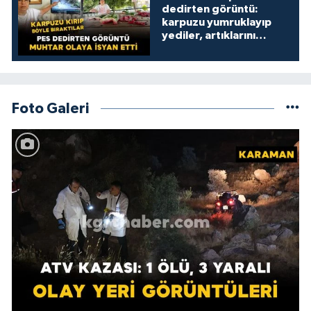
dedirten görüntü:
karpuzu yumruklayıp
yediler, artıklarını
kamelyada bıraktılar
Foto Galeri