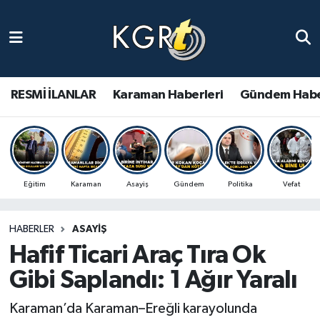
Karaman Haberleri
Gündem Haberleri
RESMİ İLANLAR
Karaman Haberleri
Gündem Habe
Güncel Haberler
Spor Haberleri
Eğitim
Karaman
Asayiş
Gündem
Politika
Vefat
Asayiş Haberleri
HABERLER
ASAYIŞ
Ulusal Haberler
Hafif Ticari Araç Tıra Ok
Vefat Edenler
Gibi Saplandı: 1 Ağır Yaralı
Karaman’da Karaman–Ereğli karayolunda