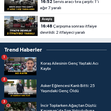
16:52
Servis aracı tıra çarptı: 1'i
ağır 7 yaralı
Asayiş
16:48
Çarpışma sonrası itfaiye
devrildi: 2 itfaiyeci yaralı
Trend Haberler
1
Koraş Ailesinin Genç Yaştaki Acı
Kaybı
2
Asker Eğlencesi Kanlı Bitti: 25
Yaşındaki Genç Öldü
3
İncir Toplarken Ağaçtan Düştü:
Karaman'da Son Yolculuğuna