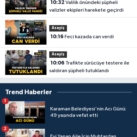
10:32
Valilik önündeki şüpheli
valizler ekipleri harekete geçirdi
Asayiş
10:16
Feci kazada can verdi
Asayiş
10:06
Trafikte sürücüye testere ile
saldıran şüpheli tutuklandı
Trend Haberler
1
Karaman Belediyesi'nin Acı Günü:
49 yaşında vefat etti
2
Evi Yanan Aile İçin Muhtardan