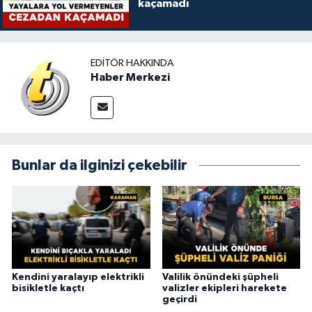
kaçamadı
EDITÖR HAKKINDA
Haber Merkezi
Bunlar da ilginizi çekebilir
Kendini yaralayıp elektrikli
Valilik önündeki şüpheli
bisikletle kaçtı
valizler ekipleri harekete
geçirdi