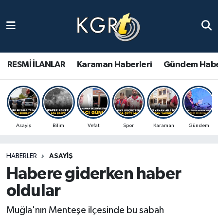
Karaman Haberleri
Gündem Haberleri
RESMİ İLANLAR
Karaman Haberleri
Gündem Habe
Güncel Haberler
Spor Haberleri
Asayiş
Bilim
Vefat
Spor
Karaman
Gündem
Asayiş Haberleri
HABERLER
ASAYIŞ
Ulusal Haberler
Habere giderken haber
Vefat Edenler
oldular
Muğla'nın Menteşe ilçesinde bu sabah