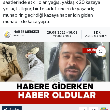
saatlerinde etkili olan yağış, yaklaşık 20 kazaya
yol açtı. İlginç bir tesadüf zinciri de yaşandı;
muhabirin geçirdiği kazaya haber için giden
muhabir de kaza yaptı.
HABER MERKEZI
29.09.2025 - 16:08
1 DK
EDITÖR
YAYINLANMA
OKUNMA SÜRESI
Paylaş
-
+