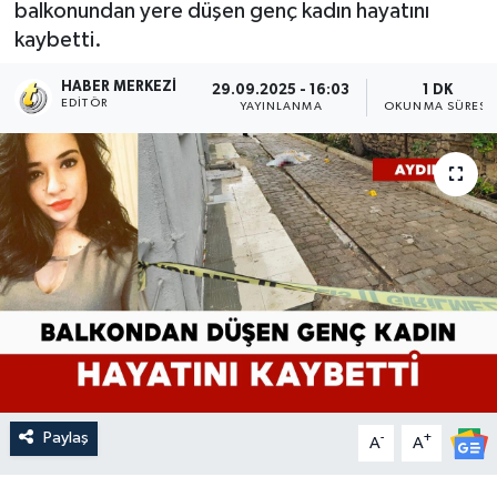
balkonundan yere düşen genç kadın hayatını
kaybetti.
HABER MERKEZI
29.09.2025 - 16:03
1 DK
EDITÖR
YAYINLANMA
OKUNMA SÜRESI
Paylaş
-
+
A
A