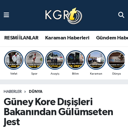
Karaman Haberleri
Gündem Haberleri
RESMİ İLANLAR
Karaman Haberleri
Gündem Habe
Güncel Haberler
Spor Haberleri
Vefat
Spor
Asayiş
Bilim
Karaman
Dünya
Asayiş Haberleri
HABERLER
DÜNYA
Ulusal Haberler
Güney Kore Dışişleri
Vefat Edenler
Bakanından Gülümseten
Jest