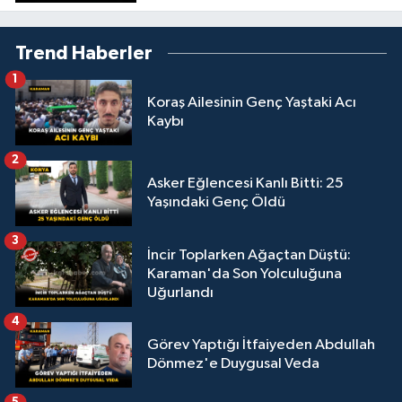
Trend Haberler
1
Koraş Ailesinin Genç Yaştaki Acı
Kaybı
2
Asker Eğlencesi Kanlı Bitti: 25
Yaşındaki Genç Öldü
3
İncir Toplarken Ağaçtan Düştü:
Karaman'da Son Yolculuğuna
Uğurlandı
4
Görev Yaptığı İtfaiyeden Abdullah
Dönmez'e Duygusal Veda