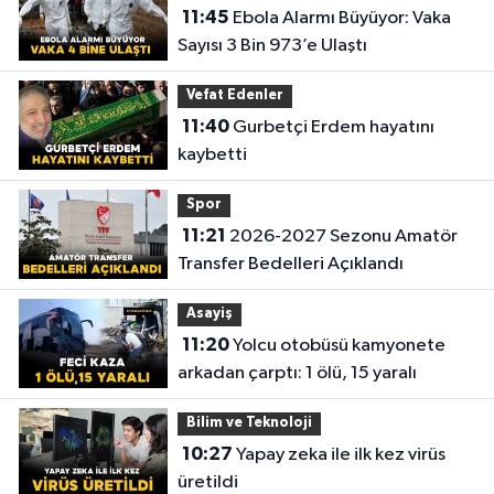
11:45
Ebola Alarmı Büyüyor: Vaka
Sayısı 3 Bin 973’e Ulaştı
Vefat Edenler
11:40
Gurbetçi Erdem hayatını
kaybetti
Spor
11:21
2026-2027 Sezonu Amatör
Transfer Bedelleri Açıklandı
Asayiş
11:20
Yolcu otobüsü kamyonete
arkadan çarptı: 1 ölü, 15 yaralı
Bilim ve Teknoloji
10:27
Yapay zeka ile ilk kez virüs
üretildi