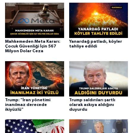
Mahkemeden Meta Kararı:
Yanardağ patladı, köyler
Çocuk Güvenliği İçin 567
tahliye edildi
Milyon Dolar Ceza
Trump: "İran yönetimi
Trump saldırıları şartlı
inanılmaz derecede
olarak askıya aldığını
ikiyüzlü"
duyurdu