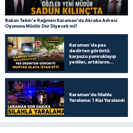
Bakan Tekin'e Rağmen Karaman’da Akraba Adresi
Oyununa Müdür Dur Diyecek mi?
Karaman'da pes
dedirten görüntü:
karpuzu yumruklayıp
yediler, artıklarını
kamelyada bıraktılar
Karaman’da Silahla
Yaralama: 1 Kişi Yaralandı