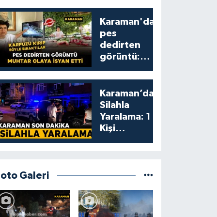
Karaman'da
pes
dedirten
görüntü:
karpuzu
yumruklayıp
yediler,
Karaman’da
artıklarını
Silahla
kamelyada
Yaralama: 1
bıraktılar
Kişi
Yaralandı
Foto Galeri