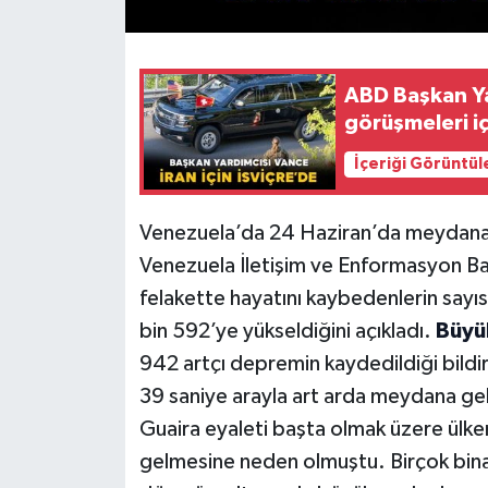
ABD Başkan Yar
görüşmeleri iç
İçeriği Görüntül
Venezuela’da 24 Haziran’da meydana g
Venezuela İletişim ve Enformasyon Baka
felakette hayatını kaybedenlerin sayısı
bin 592’ye yükseldiğini açıkladı.
Büyü
942 artçı depremin kaydedildiği bildiri
39 saniye arayla art arda meydana ge
Guaira eyaleti başta olmak üzere ülke
gelmesine neden olmuştu. Birçok bina