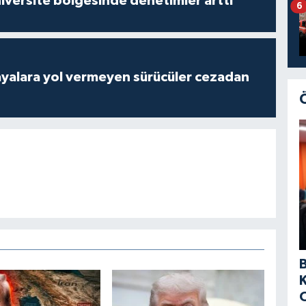
versite bölgesinde denetimler arttı
6
yalara yol vermeyen sürücüler cezadan