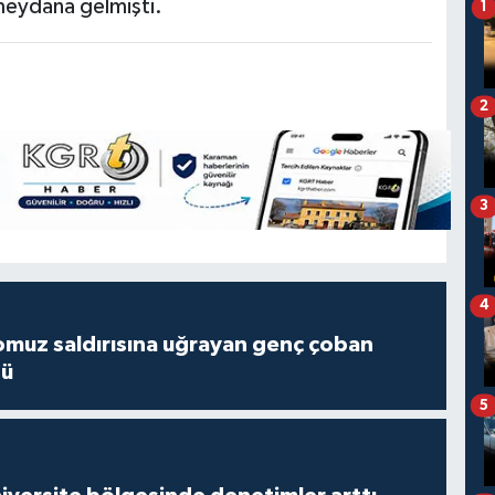
meydana gelmişti.
1
2
3
4
muz saldırısına uğrayan genç çoban
dü
5