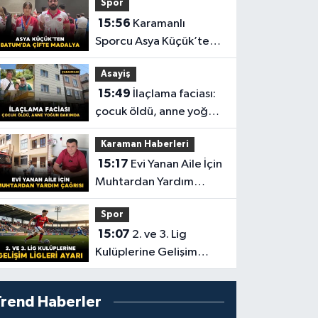
Spor
15:56
Karamanlı
Sporcu Asya Küçük’ten
Batum’da Çifte Madalya
Asayiş
15:49
İlaçlama faciası:
çocuk öldü, anne yoğun
bakımda
Karaman Haberleri
15:17
Evi Yanan Aile İçin
Muhtardan Yardım
Çağrısı
Spor
15:07
2. ve 3. Lig
Kulüplerine Gelişim
Ligleri Ayarı
Trend Haberler