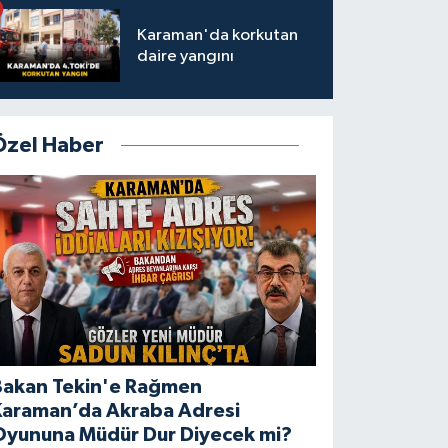
Karaman'da korkutan
daire yangını
Özel Haber
Bakan Tekin'e Rağmen
Karaman’da Akraba Adresi
Oyununa Müdür Dur Diyecek mi?