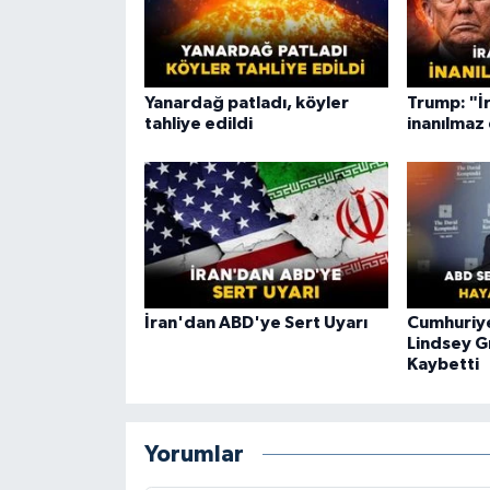
Yanardağ patladı, köyler
Trump: "İ
tahliye edildi
inanılmaz
İran'dan ABD'ye Sert Uyarı
Cumhuriye
Lindsey G
Kaybetti
Yorumlar