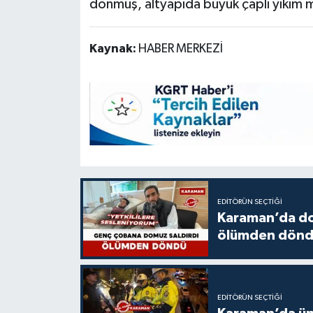
dönmüş, altyapıda büyük çaplı yıkım 
Kaynak:
HABER MERKEZİ
EDITÖRÜN SEÇTIĞI
Karaman’da do
ölümden dön
EDITÖRÜN SEÇTIĞI