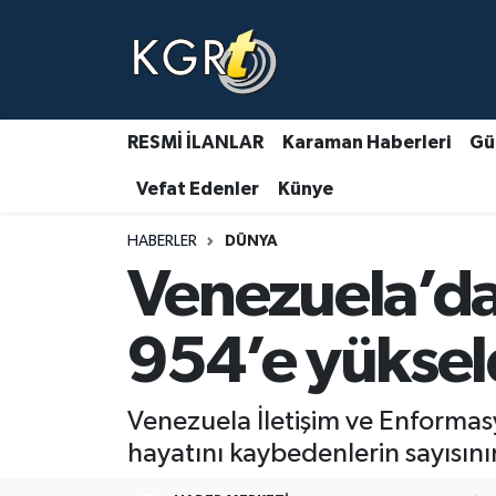
Karaman Haberleri
Gündem Haberleri
RESMİ İLANLAR
Karaman Haberleri
Gü
Vefat Edenler
Künye
Güncel Haberler
HABERLER
DÜNYA
Spor Haberleri
Venezuela’da
Asayiş Haberleri
954’e yüksel
Ulusal Haberler
Venezuela İletişim ve Enforma
Vefat Edenler
hayatını kaybedenlerin sayısının