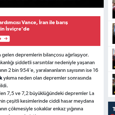
dımcısı Vance, İran ile barış
in İsviçre'de
e
elen depremlerin bilançosu ağırlaşıyor.
nlığı şiddetli sarsıntılar nedeniyle yaşanan
nın 2 bin 954’e, yaralananların sayısının ise 16
k
yıkıma neden olan depremler sonrasında
ldi.
len 7,5 ve 7,2 büyüklüğündeki depremler La
nin çeşitli kesimlerinde ciddi hasar meydana
nın çökmesiyle sokaklar enkaz yığınına