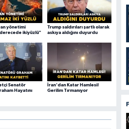
ran yönetimi
Trump saldırıları şartlı olarak
 derecede ikiyüzlü"
askıya aldığını duyurdu
tçi Senatör
İran'dan Katar Hamlesi!
raham Hayatını
Gerilim Tırmanıyor