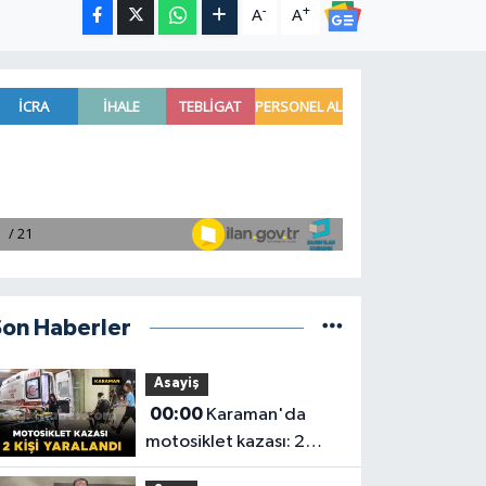
-
+
A
A
Son Haberler
Asayiş
00:00
Karaman'da
motosiklet kazası: 2
yaralı