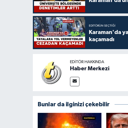
Karaman’da üni
EDITÖRÜN SEÇTIĞI
Karaman'da ya
kaçamadı
EDITÖR HAKKINDA
Haber Merkezi
Bunlar da ilginizi çekebilir