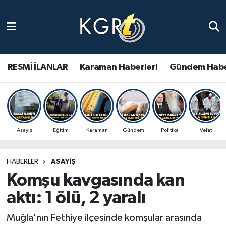
Karaman Haberleri
Gündem Haberleri
RESMİ İLANLAR
Karaman Haberleri
Gündem Habe
Güncel Haberler
Spor Haberleri
Asayiş
Eğitim
Karaman
Gündem
Politika
Vefat
Asayiş Haberleri
HABERLER
ASAYIŞ
Ulusal Haberler
Komşu kavgasında kan
Vefat Edenler
aktı: 1 ölü, 2 yaralı
Muğla'nın Fethiye ilçesinde komşular arasında