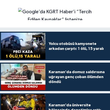
Yolcu otobüsü kamyonete
arkadan çarptı: 1 ölü, 15 yaralı
Karaman’da domuz saldırısına
uğrayan genç çoban ölümden
döndü
Karaman’da üniversite