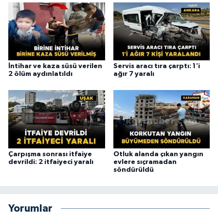
İntihar ve kaza süsü verilen
Servis aracı tıra çarptı: 1'i
2 ölüm aydınlatıldı
ağır 7 yaralı
Çarpışma sonrası itfaiye
Otluk alanda çıkan yangın
devrildi: 2 itfaiyeci yaralı
evlere sıçramadan
söndürüldü
Yorumlar