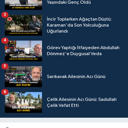
Yaşındaki Genç Öldü
3
İncir Toplarken Ağaçtan Düştü:
Karaman'da Son Yolculuğuna
Uğurlandı
4
Görev Yaptığı İtfaiyeden Abdullah
Dönmez'e Duygusal Veda
5
Sarıkavak Ailesinin Acı Günü
6
Çelik Ailesinin Acı Günü: Sadullah
Çelik Vefat Etti