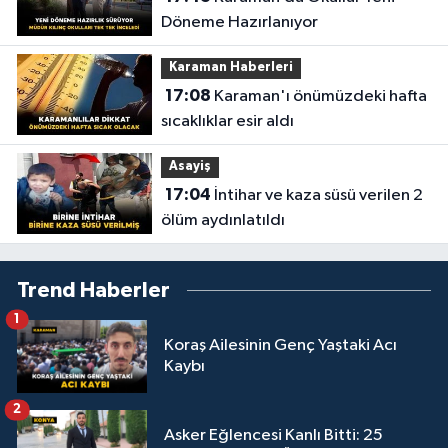
Döneme Hazırlanıyor
Karaman Haberleri
17:08
Karaman'ı önümüzdeki hafta
sıcaklıklar esir aldı
Asayiş
17:04
İntihar ve kaza süsü verilen 2
ölüm aydınlatıldı
Trend Haberler
1
Koraş Ailesinin Genç Yaştaki Acı
Kaybı
2
Asker Eğlencesi Kanlı Bitti: 25