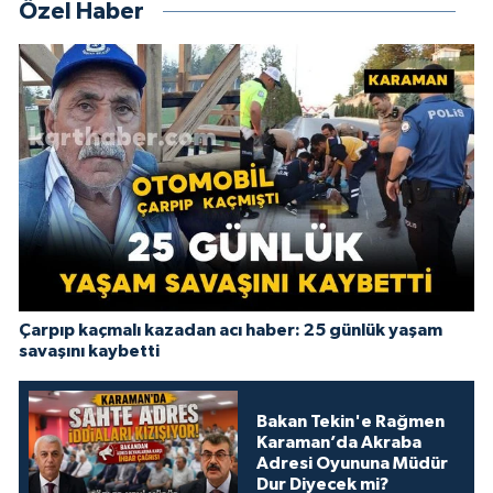
Özel Haber
Çarpıp kaçmalı kazadan acı haber: 25 günlük yaşam
savaşını kaybetti
Bakan Tekin'e Rağmen
Karaman’da Akraba
Adresi Oyununa Müdür
Dur Diyecek mi?