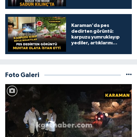
Karaman'da pes
dedirten görüntü:
karpuzu yumruklayıp
yediler, artıklarını
kamelyada bıraktılar
Foto Galeri