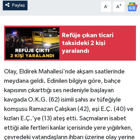
Paylaş
-
+
A
A
Refüje çıkan ticari
taksideki 2 kişi
yaralandı
Olay, Eldirek Mahallesi'nde akşam saatlerinde
meydana geldi. Edinilen bilgiye göre, bahçe
kapısının çıkarttığı ses nedeniyle başlayan
kavgada O.K.G. (62) isimli şahıs av tüfeğiyle
komşusu Ramazan Çalışkan (42), eşi E.Ç. (40) ve
kızları E.Ç.'ye (13) ateş etti. Saçmaların isabet
ettiği aile fertleri kanlar içerisinde yere yığılırken,
çevredeki vatandaşların ihbarı üzerine olay yerine