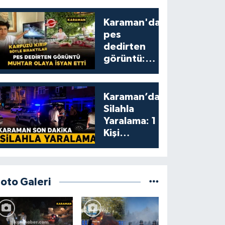
Karaman'da
pes
dedirten
görüntü:
karpuzu
yumruklayıp
yediler,
Karaman’da
artıklarını
Silahla
kamelyada
Yaralama: 1
bıraktılar
Kişi
Yaralandı
Foto Galeri