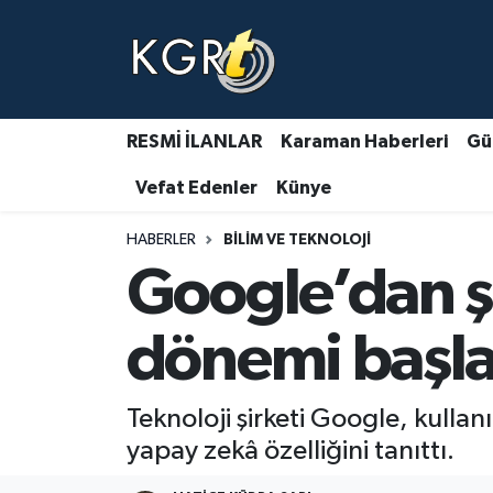
Karaman Haberleri
Gündem Haberleri
RESMİ İLANLAR
Karaman Haberleri
Gü
Vefat Edenler
Künye
Güncel Haberler
HABERLER
BILIM VE TEKNOLOJI
Spor Haberleri
Google’dan şa
Asayiş Haberleri
dönemi başla
Ulusal Haberler
Teknoloji şirketi Google, kulla
Vefat Edenler
yapay zekâ özelliğini tanıttı.