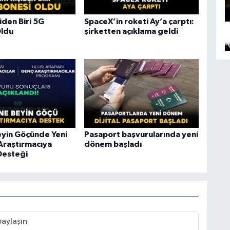
şiden Biri 5G
SpaceX’in roketi Ay’a çarptı:
Oldu
şirketten açıklama geldi
eyin Göçünde Yeni
Pasaport başvurularında yeni
Araştırmacıya
dönem başladı
Desteği