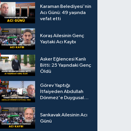
Karaman Belediyesi'nin
Acı Günü: 49 yaşında
vefat etti
Koraş Ailesinin Genç
Yaştaki Acı Kaybı
Asker Eğlencesi Kanlı
Bitti: 25 Yaşındaki Genç
Öldü
Görev Yaptığı
İtfaiyeden Abdullah
Dönmez'e Duygusal
Veda
Sarıkavak Ailesinin Acı
Günü