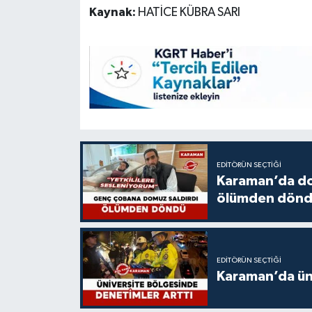
Kaynak:
HATİCE KÜBRA SARI
EDITÖRÜN SEÇTIĞI
Karaman’da do
ölümden dön
EDITÖRÜN SEÇTIĞI
Karaman’da üni