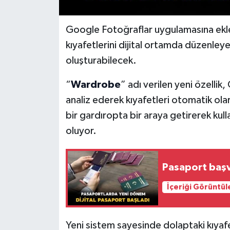
Google Fotoğraflar uygulamasına eklen
kıyafetlerini dijital ortamda düzenleye
oluşturabilecek.
“
Wardrobe
” adı verilen yeni özelli
analiz ederek kıyafetleri otomatik olar
bir gardıropta bir araya getirerek kul
oluyor.
Pasaport başv
İçeriği Görüntül
Yeni sistem sayesinde dolaptaki kıyafe