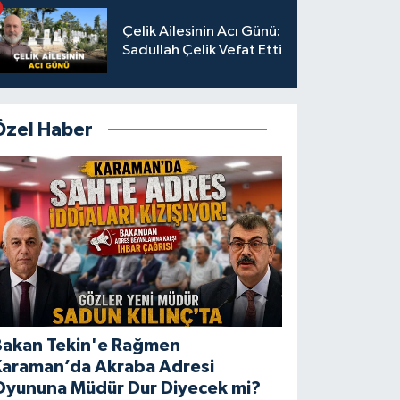
Çelik Ailesinin Acı Günü:
Sadullah Çelik Vefat Etti
Özel Haber
Bakan Tekin'e Rağmen
Karaman’da Akraba Adresi
Oyununa Müdür Dur Diyecek mi?