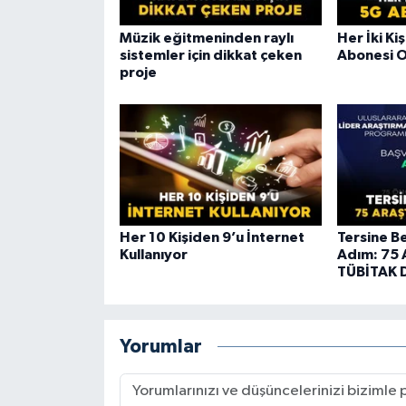
Müzik eğitmeninden raylı
Her İki Ki
sistemler için dikkat çeken
Abonesi 
proje
Her 10 Kişiden 9’u İnternet
Tersine B
Kullanıyor
Adım: 75 
TÜBİTAK 
Yorumlar