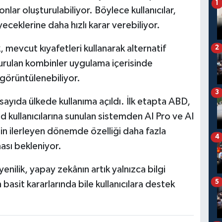
1
onlar oluşturulabiliyor. Böylece kullanıcılar,
eceklerine daha hızlı karar verebiliyor.
, mevcut kıyafetleri kullanarak alternatif
2
turulan kombinler uygulama içerisinde
 görüntülenebiliyor.
3
lı sayıda ülkede kullanıma açıldı. İlk etapta ABD,
d kullanıcılarına sunulan sistemden AI Pro ve AI
tin ilerleyen dönemde özelliği daha fazla
4
ması bekleniyor.
nilik, yapay zekânın artık yalnızca bilgi
5
asit kararlarında bile kullanıcılara destek