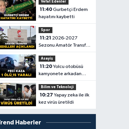
Vefat Edenler
11:40
Gurbetçi Erdem
hayatını kaybetti
Spor
11:21
2026-2027
Sezonu Amatör Transfer
Bedelleri Açıklandı
Asayiş
11:20
Yolcu otobüsü
kamyonete arkadan
çarptı: 1 ölü, 15 yaralı
Bilim ve Teknoloji
10:27
Yapay zeka ile ilk
kez virüs üretildi
Trend Haberler