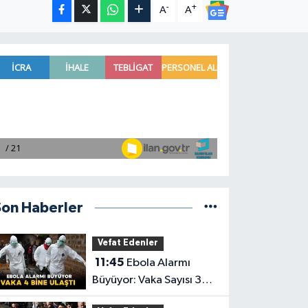
-
+
A
A
Son Haberler
Vefat Edenler
11:45
Ebola Alarmı
Büyüyor: Vaka Sayısı 3
Bin 973’e Ulaştı