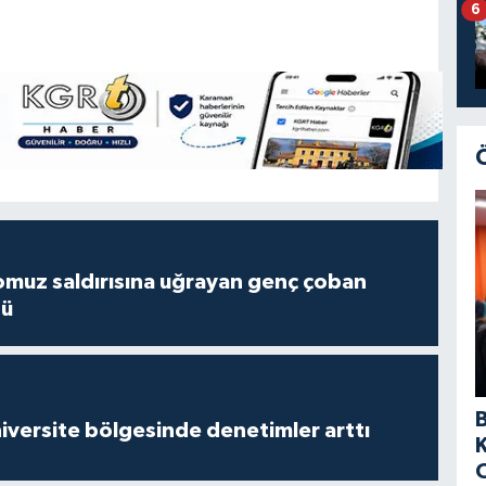
6
muz saldırısına uğrayan genç çoban
dü
versite bölgesinde denetimler arttı