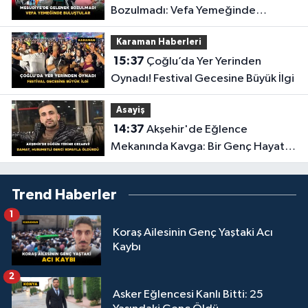
Bozulmadı: Vefa Yemeğinde
Buluştular
Karaman Haberleri
15:37
Çoğlu’da Yer Yerinden
Oynadı! Festival Gecesine Büyük İlgi
Asayiş
14:37
Akşehir'de Eğlence
Mekanında Kavga: Bir Genç Hayatını
Kaybetti
Trend Haberler
1
Koraş Ailesinin Genç Yaştaki Acı
Kaybı
2
Asker Eğlencesi Kanlı Bitti: 25