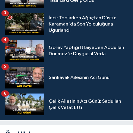
Yaşındaki Genç Öldü
3
İncir Toplarken Ağaçtan Düştü:
Karaman'da Son Yolculuğuna
Uğurlandı
4
Görev Yaptığı İtfaiyeden Abdullah
Dönmez'e Duygusal Veda
5
Sarıkavak Ailesinin Acı Günü
6
Çelik Ailesinin Acı Günü: Sadullah
Çelik Vefat Etti