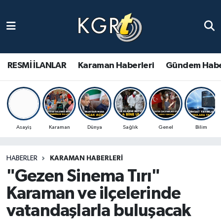
Karaman Haberleri
Gündem Haberleri
RESMİ İLANLAR
Karaman Haberleri
Gündem Habe
Güncel Haberler
Spor Haberleri
Asayiş
Karaman
Dünya
Sağlık
Genel
Bilim
Asayiş Haberleri
HABERLER
KARAMAN HABERLERI
Ulusal Haberler
"Gezen Sinema Tırı"
Vefat Edenler
Karaman ve ilçelerinde
vatandaşlarla buluşacak