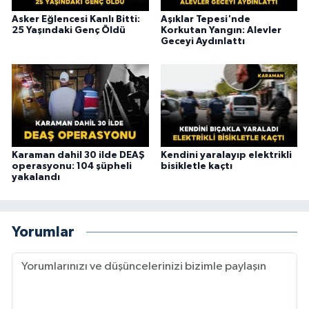
Asker Eğlencesi Kanlı Bitti:
Aşıklar Tepesi'nde
25 Yaşındaki Genç Öldü
Korkutan Yangın: Alevler
Geceyi Aydınlattı
Karaman dahil 30 ilde DEAŞ
Kendini yaralayıp elektrikli
operasyonu: 104 şüpheli
bisikletle kaçtı
yakalandı
Yorumlar