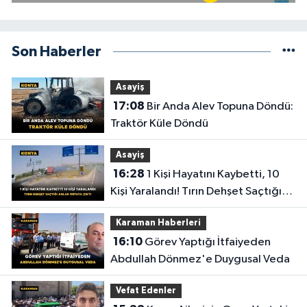
Son Haberler
Asayiş
17:08
Bir Anda Alev Topuna Döndü:
Traktör Küle Döndü
Asayiş
16:28
1 Kişi Hayatını Kaybetti, 10
Kişi Yaralandı! Tırın Dehşet Saçtığı
Anlar Ortaya Çıktı
Karaman Haberleri
16:10
Görev Yaptığı İtfaiyeden
Abdullah Dönmez'e Duygusal Veda
Vefat Edenler