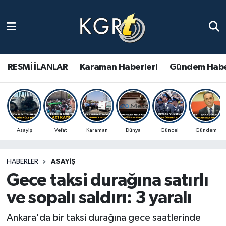
Karaman Haberleri
Gündem Haberleri
RESMİ İLANLAR
Karaman Haberleri
Gündem Habe
Güncel Haberler
Spor Haberleri
Asayiş
Vefat
Karaman
Dünya
Güncel
Gündem
Asayiş Haberleri
HABERLER
ASAYIŞ
Ulusal Haberler
Gece taksi durağına satırlı
Vefat Edenler
ve sopalı saldırı: 3 yaralı
Ankara'da bir taksi durağına gece saatlerinde