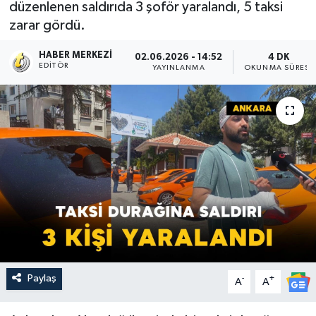
düzenlenen saldırıda 3 şoför yaralandı, 5 taksi
zarar gördü.
HABER MERKEZI
02.06.2026 - 14:52
4 DK
EDITÖR
YAYINLANMA
OKUNMA SÜRESI
Paylaş
-
+
A
A