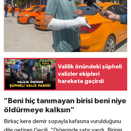
Valilik önündeki şüpheli
valizler ekipleri
harekete geçirdi
"Beni hiç tanımayan birisi beni niye
öldürmeye kalksın"
Birkaç kere demir sopayla kafasına vurulduğunu
dile getiren Geçili, "Diğerinde satır vardı. Birinin