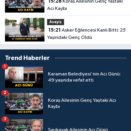
15:28
Koraş Ailesinin Genç Yaştaki
Acı Kaybı
Asayiş
15:21
Asker Eğlencesi Kanlı Bitti: 25
Yaşındaki Genç Öldü
Trend Haberler
1
Karaman Belediyesi'nin Acı Günü:
49 yaşında vefat etti
2
Koraş Ailesinin Genç Yaştaki Acı
Kaybı
3
Sarıkavak Ailesinin Acı Günü