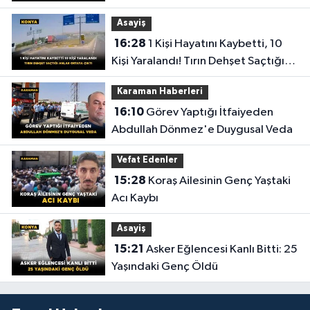
Asayiş
16:28
1 Kişi Hayatını Kaybetti, 10
Kişi Yaralandı! Tırın Dehşet Saçtığı
Anlar Ortaya Çıktı
Karaman Haberleri
16:10
Görev Yaptığı İtfaiyeden
Abdullah Dönmez'e Duygusal Veda
Vefat Edenler
15:28
Koraş Ailesinin Genç Yaştaki
Acı Kaybı
Asayiş
15:21
Asker Eğlencesi Kanlı Bitti: 25
Yaşındaki Genç Öldü