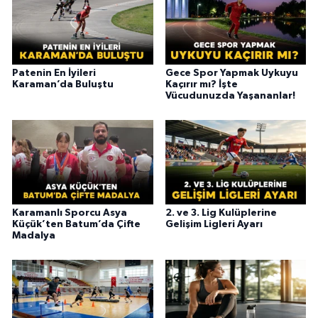
Patenin En İyileri
Gece Spor Yapmak Uykuyu
Karaman’da Buluştu
Kaçırır mı? İşte
Vücudunuzda Yaşananlar!
Karamanlı Sporcu Asya
2. ve 3. Lig Kulüplerine
Küçük’ten Batum’da Çifte
Gelişim Ligleri Ayarı
Madalya