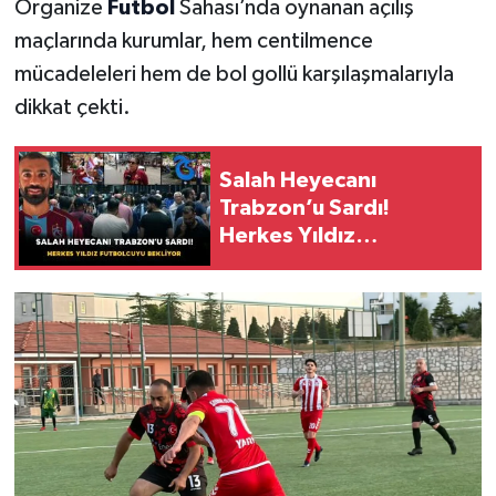
Organize
Futbol
Sahası’nda oynanan açılış
maçlarında kurumlar, hem centilmence
mücadeleleri hem de bol gollü karşılaşmalarıyla
dikkat çekti.
Salah Heyecanı
Trabzon’u Sardı!
Herkes Yıldız
Futbolcuyu Bekliyor