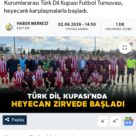
Kurumlararası Türk Dil Kupası Futbol Turnuvası,
heyecanlı karşılaşmalarla başladı.
HABER MERKEZI
02.06.2026 - 14:50
1 DK
EDITÖR
YAYINLANMA
OKUNMA SÜRESI
Paylaş
-
+
A
A