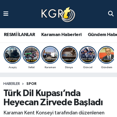
Karaman Haberleri
Gündem Haberleri
RESMİ İLANLAR
Karaman Haberleri
Gündem Habe
Güncel Haberler
Spor Haberleri
Asayiş
Vefat
Karaman
Dünya
Güncel
Gündem
Asayiş Haberleri
HABERLER
SPOR
Ulusal Haberler
Türk Dil Kupası’nda
Vefat Edenler
Heyecan Zirvede Başladı
Karaman Kent Konseyi tarafından düzenlenen