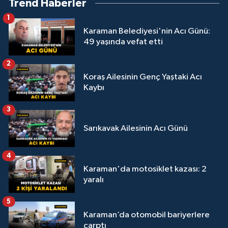
Trend Haberler
1
Karaman Belediyesi'nin Acı Günü:
49 yaşında vefat etti
2
Koraş Ailesinin Genç Yaştaki Acı
Kaybı
3
Sarıkavak Ailesinin Acı Günü
4
Karaman'da motosiklet kazası: 2
yaralı
5
Karaman’da otomobil bariyerlere
çarptı