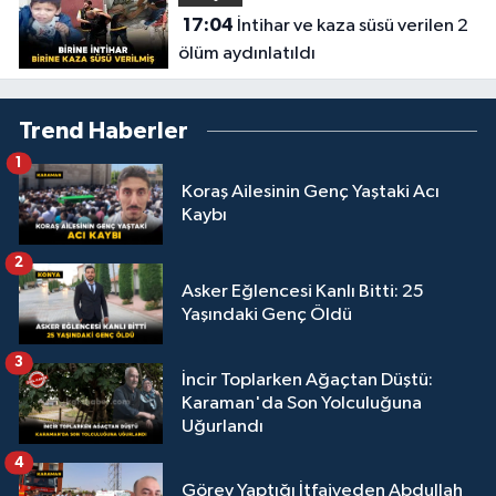
17:04
İntihar ve kaza süsü verilen 2
ölüm aydınlatıldı
Trend Haberler
1
Koraş Ailesinin Genç Yaştaki Acı
Kaybı
2
Asker Eğlencesi Kanlı Bitti: 25
Yaşındaki Genç Öldü
3
İncir Toplarken Ağaçtan Düştü:
Karaman'da Son Yolculuğuna
Uğurlandı
4
Görev Yaptığı İtfaiyeden Abdullah