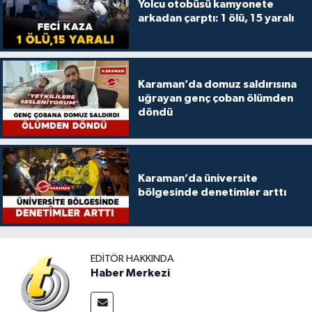
Yolcu otobüsü kamyonete
arkadan çarptı: 1 ölü, 15 yaralı
Karaman’da domuz saldırısına
uğrayan genç çoban ölümden
döndü
Karaman’da üniversite
bölgesinde denetimler arttı
EDITÖR HAKKINDA
Haber Merkezi