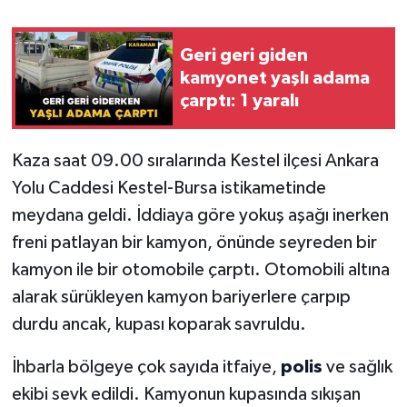
Geri geri giden
kamyonet yaşlı adama
çarptı: 1 yaralı
Kaza saat 09.00 sıralarında Kestel ilçesi Ankara
Yolu Caddesi Kestel-Bursa istikametinde
meydana geldi. İddiaya göre yokuş aşağı inerken
freni patlayan bir kamyon, önünde seyreden bir
kamyon ile bir otomobile çarptı. Otomobili altına
alarak sürükleyen kamyon bariyerlere çarpıp
durdu ancak, kupası koparak savruldu.
İhbarla bölgeye çok sayıda itfaiye,
polis
ve sağlık
ekibi sevk edildi. Kamyonun kupasında sıkışan