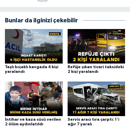
Bunlar da ilginizi çekebilir
Taşlı bıçaklı kavgada 4 kişi
Refüje çıkan ticari taksideki
yaralandı
2 kişi yaralandı
İntihar ve kaza süsü verilen
Servis aracı tıra çarptı: 1'i
2 ölüm aydınlatıldı
ağır 7 yaralı