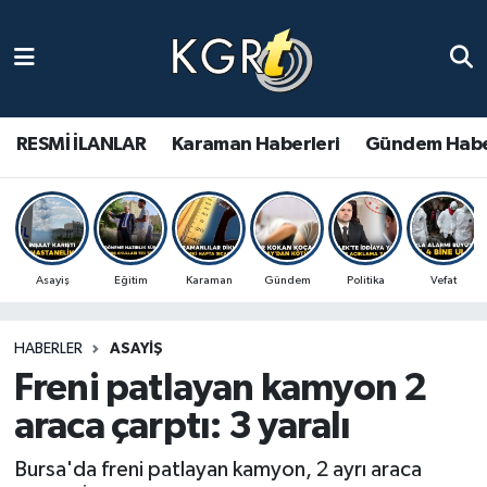
Karaman Haberleri
Gündem Haberleri
RESMİ İLANLAR
Karaman Haberleri
Gündem Habe
Güncel Haberler
Spor Haberleri
Asayiş
Eğitim
Karaman
Gündem
Politika
Vefat
Asayiş Haberleri
HABERLER
ASAYIŞ
Ulusal Haberler
Freni patlayan kamyon 2
Vefat Edenler
araca çarptı: 3 yaralı
Bursa'da freni patlayan kamyon, 2 ayrı araca