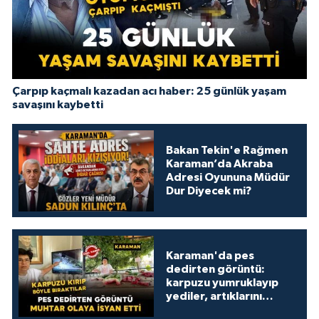
Çarpıp kaçmalı kazadan acı haber: 25 günlük yaşam
savaşını kaybetti
Bakan Tekin'e Rağmen
Karaman’da Akraba
Adresi Oyununa Müdür
Dur Diyecek mi?
Karaman'da pes
dedirten görüntü:
karpuzu yumruklayıp
yediler, artıklarını
kamelyada bıraktılar