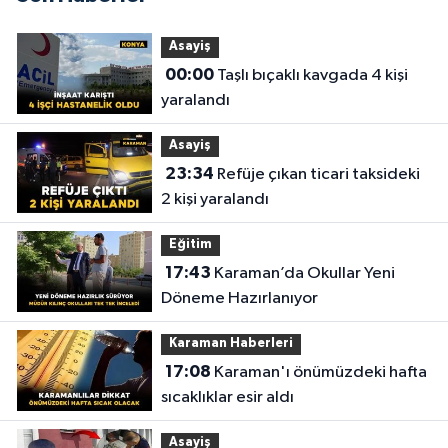
Asayiş
00:00
Taşlı bıçaklı kavgada 4 kişi
yaralandı
Asayiş
23:34
Refüje çıkan ticari taksideki
2 kişi yaralandı
Eğitim
17:43
Karaman’da Okullar Yeni
Döneme Hazırlanıyor
Karaman Haberleri
17:08
Karaman'ı önümüzdeki hafta
sıcaklıklar esir aldı
Asayiş