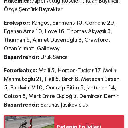
Hakemler:
Alper Altuğ Köselerli, Kaan Büyükçil,
Özge Şentürk Bayraktar
Erokspor:
Pangos, Simmons 10, Cornelie 20,
Egehan Arna 10, Love 16, Thomas Akyazılı 3,
Thurman 6, Ahmet Duverioğlu 8, Crawford,
Ozan Yılmaz, Galloway
Başantrenör:
Ufuk Sarıca
Fenerbahçe:
Melli 5, Horton-Tucker 17, Melih
Mahmutoğlu 21, Hall 5, Birch 8, Metecan Birsen
5, Baldwin IV 10, Onuralp Bitim 5, Jantunen 14,
Colson 6, Mert Emre Ekşioğlu, Demircan Demir
Başantrenör:
Sarunas Jasikevicius
Patenin En İyileri