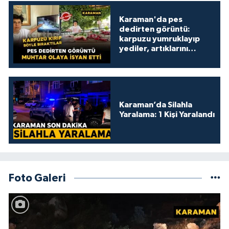
Karaman'da pes
dedirten görüntü:
karpuzu yumruklayıp
yediler, artıklarını
kamelyada bıraktılar
Karaman’da Silahla
Yaralama: 1 Kişi Yaralandı
Foto Galeri