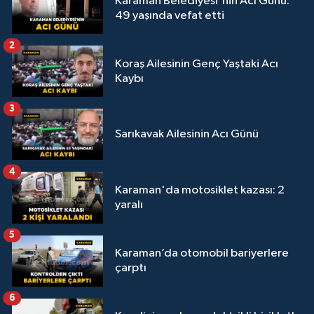
Karaman Belediyesi'nin Acı Günü:
49 yaşında vefat etti
2
Koraş Ailesinin Genç Yaştaki Acı
Kaybı
3
Sarıkavak Ailesinin Acı Günü
4
Karaman'da motosiklet kazası: 2
yaralı
5
Karaman’da otomobil bariyerlere
çarptı
6