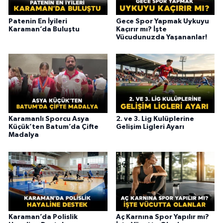
Patenin En İyileri
Gece Spor Yapmak Uykuyu
Karaman’da Buluştu
Kaçırır mı? İşte
Vücudunuzda Yaşananlar!
Karamanlı Sporcu Asya
2. ve 3. Lig Kulüplerine
Küçük’ten Batum’da Çifte
Gelişim Ligleri Ayarı
Madalya
Karaman’da Polislik
Aç Karnına Spor Yapılır mı?