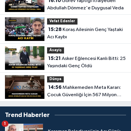
16:10
Görev Yaptığı İtfaiyeden
Abdullah Dönmez'e Duygusal Veda
Vefat Edenler
15:28
Koraş Ailesinin Genç Yaştaki
Acı Kaybı
Asayiş
15:21
Asker Eğlencesi Kanlı Bitti: 25
Yaşındaki Genç Öldü
Dünya
14:56
Mahkemeden Meta Kararı:
Çocuk Güvenliği İçin 567 Milyon
Dolar Ceza
Trend Haberler
1