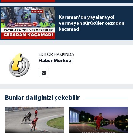
Karaman'da yayalara yol
vermeyen sürücüler cezadan
kaçamadı
EDITÖR HAKKINDA
Haber Merkezi
Bunlar da ilginizi çekebilir