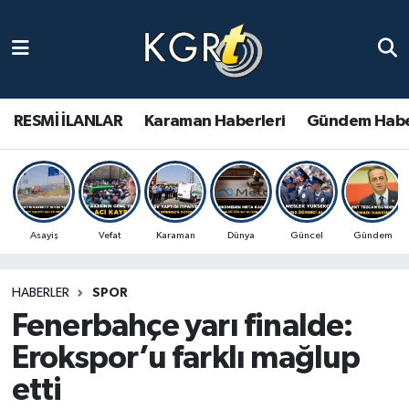
Karaman Haberleri
Gündem Haberleri
RESMİ İLANLAR
Karaman Haberleri
Gündem Habe
Güncel Haberler
Spor Haberleri
Asayiş
Vefat
Karaman
Dünya
Güncel
Gündem
Asayiş Haberleri
HABERLER
SPOR
Ulusal Haberler
Fenerbahçe yarı finalde:
Vefat Edenler
Erokspor’u farklı mağlup
etti