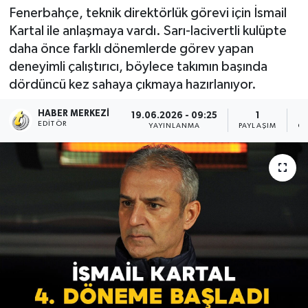
Fenerbahçe, teknik direktörlük görevi için İsmail
Kartal ile anlaşmaya vardı. Sarı-lacivertli kulüpte
daha önce farklı dönemlerde görev yapan
deneyimli çalıştırıcı, böylece takımın başında
dördüncü kez sahaya çıkmaya hazırlanıyor.
HABER MERKEZI
19.06.2026 - 09:25
1
EDITÖR
YAYINLANMA
PAYLAŞIM
OK