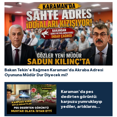
Bakan Tekin'e Rağmen Karaman’da Akraba Adresi
Oyununa Müdür Dur Diyecek mi?
Karaman'da pes
dedirten görüntü:
karpuzu yumruklayıp
yediler, artıklarını
kamelyada bıraktılar