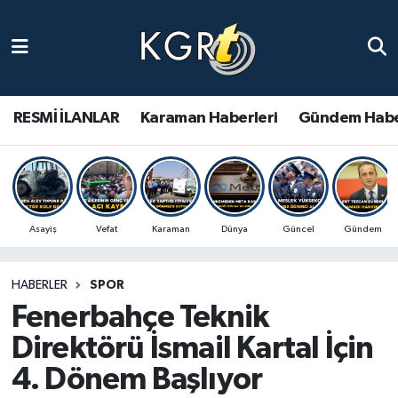
Karaman Haberleri
Gündem Haberleri
RESMİ İLANLAR
Karaman Haberleri
Gündem Habe
Güncel Haberler
Spor Haberleri
Asayiş
Vefat
Karaman
Dünya
Güncel
Gündem
Asayiş Haberleri
HABERLER
SPOR
Ulusal Haberler
Fenerbahçe Teknik
Vefat Edenler
Direktörü İsmail Kartal İçin
4. Dönem Başlıyor