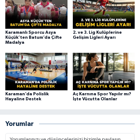
Karamanlı Sporcu Asya
2. ve 3. Lig Kulüplerine
Küçük’ten Batum’da Çifte
Gelişim Ligleri Ayarı
Madalya
Karaman’da Polislik
Aç Karnına Spor Yapılır mı?
Hayaline Destek
İşte Vücutta Olanlar
Yorumlar