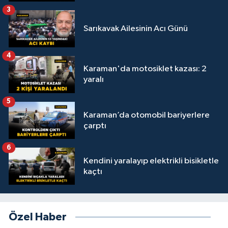
3
Sarıkavak Ailesinin Acı Günü
4
Karaman'da motosiklet kazası: 2
yaralı
5
Karaman’da otomobil bariyerlere
çarptı
6
Kendini yaralayıp elektrikli bisikletle
kaçtı
Özel Haber