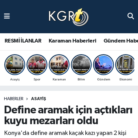
Karaman Haberleri
Gündem Haberleri
RESMİ İLANLAR
Karaman Haberleri
Gündem Habe
Güncel Haberler
Spor Haberleri
Asayiş
Spor
Karaman
Bilim
Gündem
Ekonomi
Asayiş Haberleri
HABERLER
ASAYIŞ
Ulusal Haberler
Define aramak için açtıkları
Vefat Edenler
kuyu mezarları oldu
Konya'da define aramak kaçak kazı yapan 2 kişi