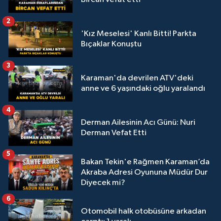
2
'Kız Meselesi' Kanlı Bitti! Parkta
Bıçaklar Konuştu
3
Karaman'da devrilen ATV'deki
anne ve 6 yaşındaki oğlu yaralandı
4
Derman Ailesinin Acı Günü: Nuri
Derman Vefat Etti
5
Bakan Tekin'e Rağmen Karaman’da
Akraba Adresi Oyununa Müdür Dur
Diyecek mi?
6
Otomobil halk otobüsüne arkadan