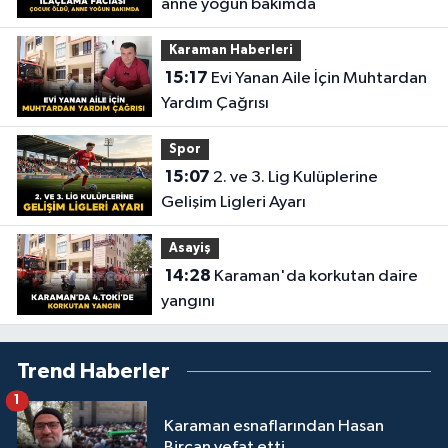
anne yoğun bakımda
Karaman Haberleri
15:17
Evi Yanan Aile İçin Muhtardan
Yardım Çağrısı
Spor
15:07
2. ve 3. Lig Kulüplerine
Gelişim Ligleri Ayarı
Asayiş
14:28
Karaman'da korkutan daire
yangını
Trend Haberler
1
Karaman esnaflarından Hasan
Bircan vefat etti