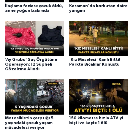
İlaçlama faciası: çocuk öldü,
Karaman'da korkutan daire
anne yoğun bakımda
yangını
‘Ay Grubu’ Suç Örgütüne
'Kız Meselesi' Kanlı Bitti!
Operasyon: 12 Şüpheli
Parkta Bıçaklar Konuştu
Gözaltına Alındı
Motosikletin çarptığı 5
150 kilometre hızla ATV'yi
yaşındaki çocuk yaşam
biçti ve kaçtı: 1 ölü
mücadelesi veriyor