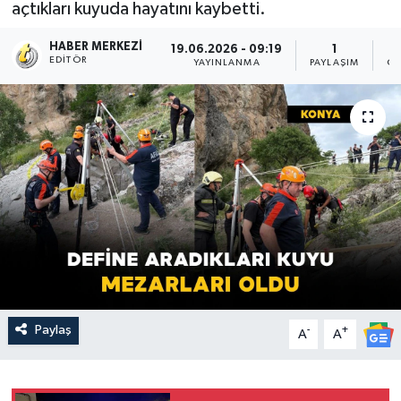
açtıkları kuyuda hayatını kaybetti.
HABER MERKEZI
19.06.2026 - 09:19
1
EDITÖR
YAYINLANMA
PAYLAŞIM
OK
Paylaş
-
+
A
A