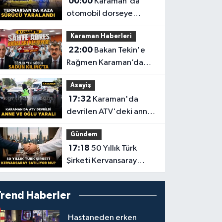
00:00
Karaman'da
otomobil dorseye
çarptı: 1 yaralı
Karaman Haberleri
22:00
Bakan Tekin'e
Rağmen Karaman’da
Akraba Adresi Oyununa
Asayiş
Müdür Dur Diyecek mi?
17:32
Karaman'da
devrilen ATV'deki anne
ve 6 yaşındaki oğlu
Gündem
yaralandı
17:18
50 Yıllık Türk
Şirketi Kervansaray
Satılıyor mu?
Trend Haberler
Hastaneden erken