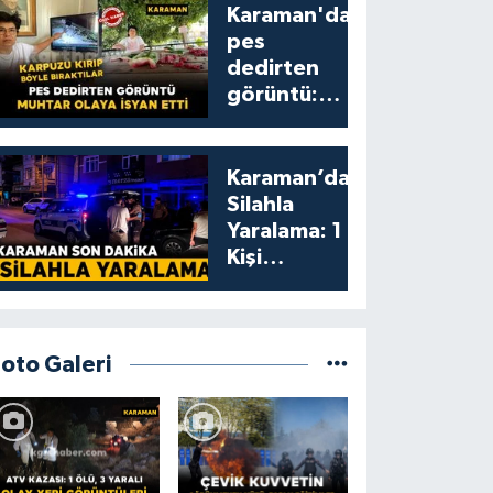
Karaman'da
pes
dedirten
görüntü:
karpuzu
yumruklayıp
yediler,
Karaman’da
artıklarını
Silahla
kamelyada
Yaralama: 1
bıraktılar
Kişi
Yaralandı
Foto Galeri