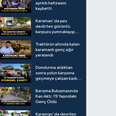
ayrıldı hafızasını
kaybetti
Karaman'da pes
dedirten görüntü:
karpuzu yumruklayıp
yediler, artıklarını
kamelyada bıraktılar
Traktörün altında kalan
karamanlı genç ağır
yaralandı
Dondurma aldıktan
sonra yolun karşısına
geçmeye çalışan kadına
otomobil çarptı
Barışma Buluşmasında
Kan Aktı: 19 Yaşındaki
Genç Öldü
Karaman'da devrilen