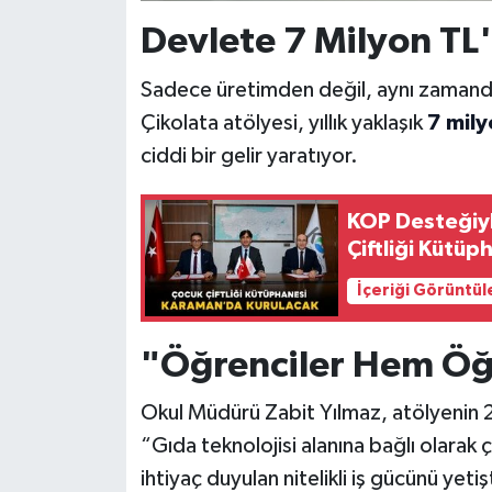
Devlete 7 Milyon TL'l
Sadece üretimden değil, aynı zaman
Çikolata atölyesi, yıllık yaklaşık
7 mily
ciddi bir gelir yaratıyor.
KOP Desteğiy
İçeriği Görüntül
"Öğrenciler Hem Öğ
Okul Müdürü Zabit Yılmaz, atölyenin 20
“Gıda teknolojisi alanına bağlı olarak 
ihtiyaç duyulan nitelikli iş gücünü ye