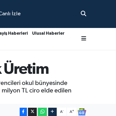
nlı İzle
ayiş Haberleri
Ulusal Haberler
k Üretim
encileri okul bünyesinde
milyon TL ciro elde edilen
-
+
A
A