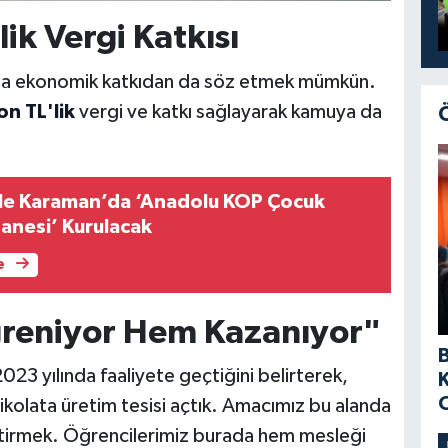
ik Vergi Katkısı
da ekonomik katkıdan da söz etmek mümkün.
on TL'lik
vergi ve katkı sağlayarak kamuya da
le Karaman’da ‘Anadolu KOP Çocuk
Çiftliği Kütüphanesi’ Kurulacak
e
reniyor Hem Kazanıyor"
23 yılında faaliyete geçtiğini belirterek,
çikolata üretim tesisi açtık. Amacımız bu alanda
tiştirmek. Öğrencilerimiz burada hem mesleği