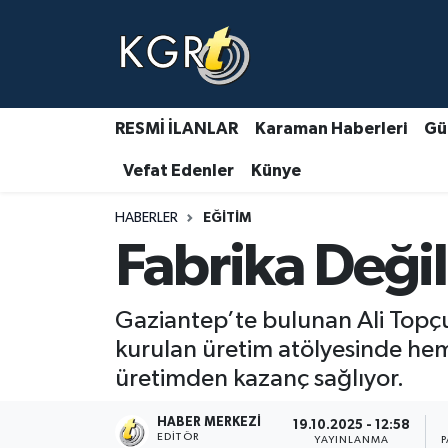
Karaman Haberleri
Gündem Haberleri
RESMİ İLANLAR
Karaman Haberleri
Gü
Vefat Edenler
Künye
Güncel Haberler
HABERLER
EĞITIM
Spor Haberleri
Fabrika Değil
Asayiş Haberleri
Gaziantep’te bulunan Ali Topçu
Ulusal Haberler
kurulan üretim atölyesinde hem
üretimden kazanç sağlıyor.
Vefat Edenler
HABER MERKEZI
19.10.2025 - 12:58
EDITÖR
YAYINLANMA