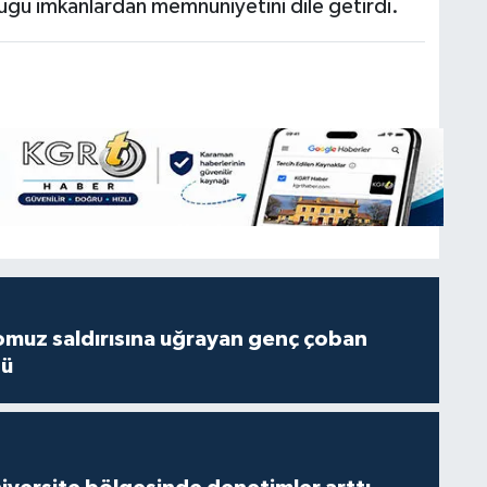
ğu imkanlardan memnuniyetini dile getirdi.
muz saldırısına uğrayan genç çoban
dü