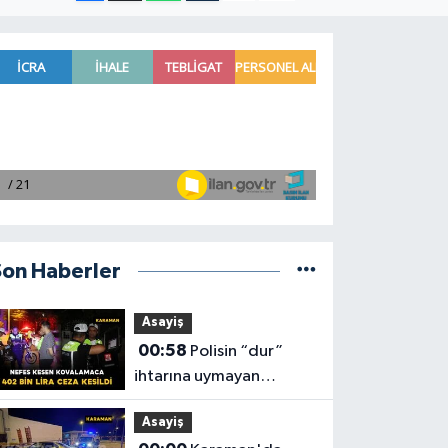
Son Haberler
Asayiş
00:58
Polisin “dur”
ihtarına uymayan
motosiklet sürücüsüne
Asayiş
402 bin lira ceza kesildi