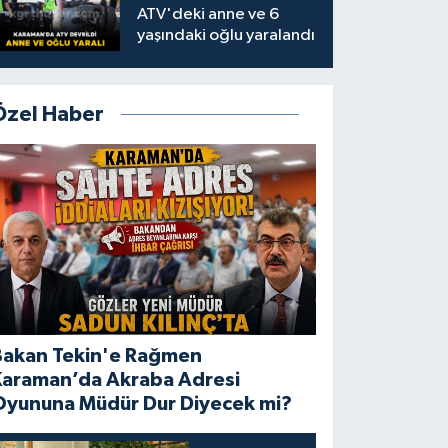
ATV'deki anne ve 6
yaşındaki oğlu yaralandı
Özel Haber
Bakan Tekin'e Rağmen
Karaman’da Akraba Adresi
Oyununa Müdür Dur Diyecek mi?