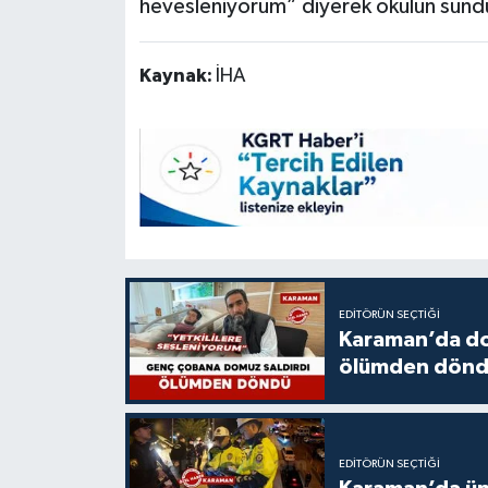
hevesleniyorum” diyerek okulun sundu
Kaynak:
İHA
EDITÖRÜN SEÇTIĞI
Karaman’da do
ölümden dön
EDITÖRÜN SEÇTIĞI