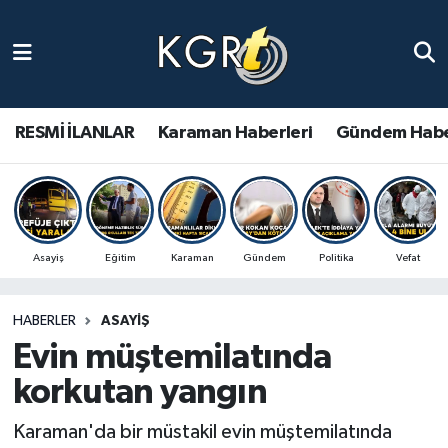
Karaman Haberleri
Gündem Haberleri
RESMİ İLANLAR
Karaman Haberleri
Gündem Habe
Güncel Haberler
Spor Haberleri
Asayiş
Eğitim
Karaman
Gündem
Politika
Vefat
Asayiş Haberleri
HABERLER
ASAYIŞ
Ulusal Haberler
Evin müştemilatında
Vefat Edenler
korkutan yangın
Karaman'da bir müstakil evin müştemilatında