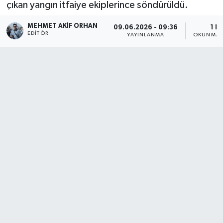
çıkan yangın itfaiye ekiplerince söndürüldü.
MEHMET AKIF ORHAN
09.06.2026 - 09:36
1 D
EDITÖR
YAYINLANMA
OKUNMA S