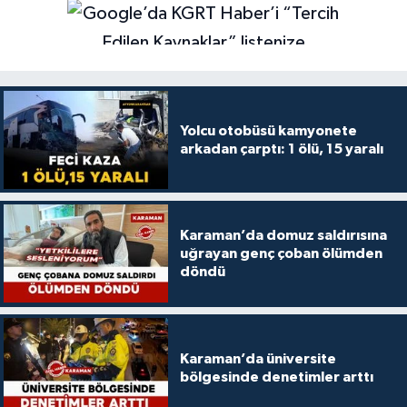
Yolcu otobüsü kamyonete
arkadan çarptı: 1 ölü, 15 yaralı
Karaman’da domuz saldırısına
uğrayan genç çoban ölümden
döndü
Karaman’da üniversite
bölgesinde denetimler arttı