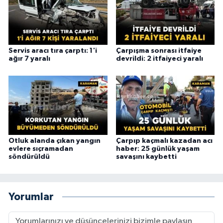
Servis aracı tıra çarptı: 1'i
Çarpışma sonrası itfaiye
ağır 7 yaralı
devrildi: 2 itfaiyeci yaralı
Otluk alanda çıkan yangın
Çarpıp kaçmalı kazadan acı
evlere sıçramadan
haber: 25 günlük yaşam
söndürüldü
savaşını kaybetti
Yorumlar