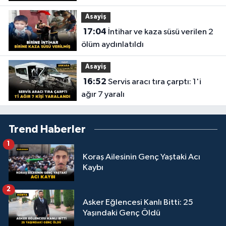
Asayiş
17:04
İntihar ve kaza süsü verilen 2
ölüm aydınlatıldı
Asayiş
16:52
Servis aracı tıra çarptı: 1'i
ağır 7 yaralı
Trend Haberler
1
Koraş Ailesinin Genç Yaştaki Acı
Kaybı
2
Asker Eğlencesi Kanlı Bitti: 25
Yaşındaki Genç Öldü