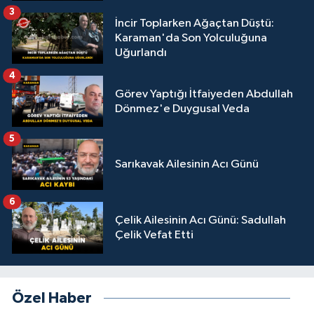
3
İncir Toplarken Ağaçtan Düştü:
Karaman'da Son Yolculuğuna
Uğurlandı
4
Görev Yaptığı İtfaiyeden Abdullah
Dönmez'e Duygusal Veda
5
Sarıkavak Ailesinin Acı Günü
6
Çelik Ailesinin Acı Günü: Sadullah
Çelik Vefat Etti
Özel Haber