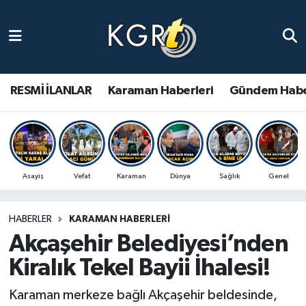
Karaman Haberleri
Gündem Haberleri
RESMİ İLANLAR
Karaman Haberleri
Gündem Habe
Güncel Haberler
Spor Haberleri
Asayiş
Vefat
Karaman
Dünya
Sağlık
Genel
Asayiş Haberleri
HABERLER
KARAMAN HABERLERI
Ulusal Haberler
Akçaşehir Belediyesi’nden
Vefat Edenler
Kiralık Tekel Bayii İhalesi!
Karaman merkeze bağlı Akçaşehir beldesinde,