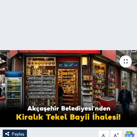
Paylaş
-
+
A
A