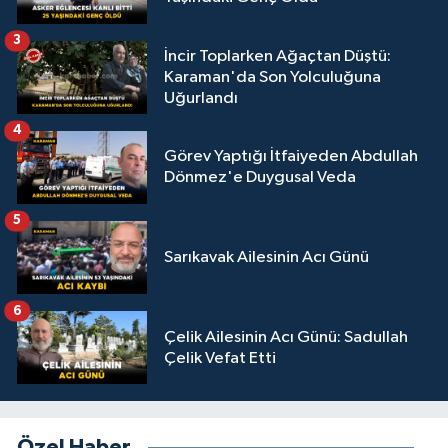
3
İncir Toplarken Ağaçtan Düştü:
Karaman'da Son Yolculuğuna
Uğurlandı
4
Görev Yaptığı İtfaiyeden Abdullah
Dönmez'e Duygusal Veda
5
Sarıkavak Ailesinin Acı Günü
6
Çelik Ailesinin Acı Günü: Sadullah
Çelik Vefat Etti
Özel Haber