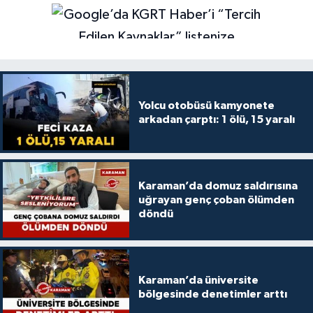
Yolcu otobüsü kamyonete
arkadan çarptı: 1 ölü, 15 yaralı
Karaman’da domuz saldırısına
uğrayan genç çoban ölümden
döndü
Karaman’da üniversite
bölgesinde denetimler arttı