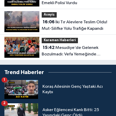
Emekli Polisi Vurdu
Asayiş
16:06
İki Tır Alevlere Teslim Oldu!
Mut-Silifke Yolu Trafiğe Kapandı
Karaman Haberleri
15:42
Mesudiye’de Gelenek
Bozulmadı: Vefa Yemeğinde
Buluştular
Trend Haberler
1
Koraş Ailesinin Genç Yaştaki Acı
Kaybı
2
Asker Eğlencesi Kanlı Bitti: 25
Yaşındaki Genç Öldü