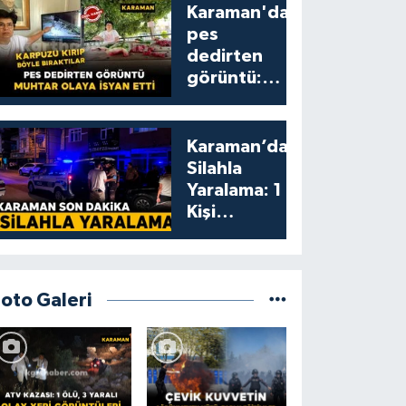
Karaman'da
pes
dedirten
görüntü:
karpuzu
yumruklayıp
yediler,
Karaman’da
artıklarını
Silahla
kamelyada
Yaralama: 1
bıraktılar
Kişi
Yaralandı
Foto Galeri