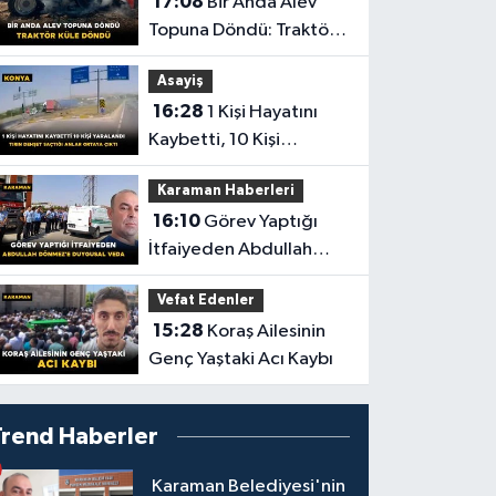
17:08
Bir Anda Alev
Topuna Döndü: Traktör
Küle Döndü
Asayiş
16:28
1 Kişi Hayatını
Kaybetti, 10 Kişi
Yaralandı! Tırın Dehşet
Karaman Haberleri
Saçtığı Anlar Ortaya
16:10
Görev Yaptığı
Çıktı
İtfaiyeden Abdullah
Dönmez'e Duygusal
Vefat Edenler
Veda
15:28
Koraş Ailesinin
Genç Yaştaki Acı Kaybı
Trend Haberler
Karaman Belediyesi'nin