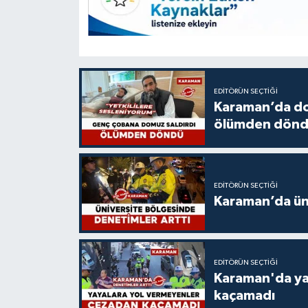
EDITÖRÜN SEÇTIĞI
Karaman’da do
ölümden dön
EDITÖRÜN SEÇTIĞI
Karaman’da üni
EDITÖRÜN SEÇTIĞI
Karaman'da ya
kaçamadı