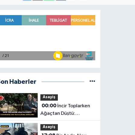
Son Haberler
Asayiş
00:00
İncir Toplarken
Ağaçtan Düştü:
Karaman'da Son
Asayiş
Yolculuğuna Uğurlandı