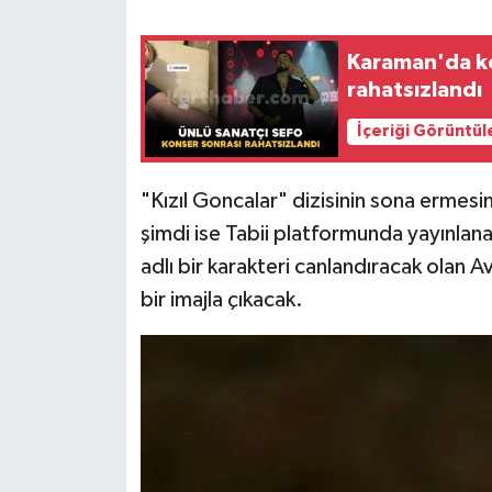
Karaman'da ko
rahatsızlandı
İçeriği Görüntül
"Kızıl Goncalar" dizisinin sona ermesi
şimdi ise Tabii platformunda yayınlana
adlı bir karakteri canlandıracak olan Avcı
bir imajla çıkacak.