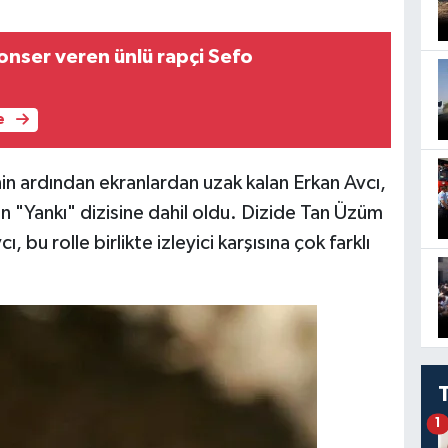
nser veren ünlü rapçi Sefo
e
nin ardından ekranlardan uzak kalan Erkan Avcı,
n "Yankı" dizisine dahil oldu. Dizide Tan Üzüm
, bu rolle birlikte izleyici karşısına çok farklı
1