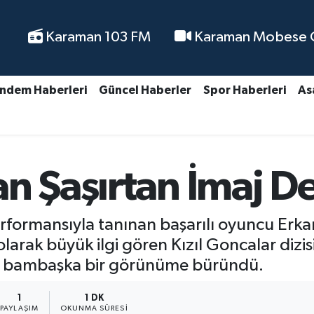
Karaman 103 FM
Karaman Mobese Ca
ndem Haberleri
Güncel Haberler
Spor Haberleri
As
n Şaşırtan İmaj De
rformansıyla tanınan başarılı oyuncu Erkan 
larak büyük ilgi gören Kızıl Goncalar dizi
için bambaşka bir görünüme büründü.
1
1 DK
PAYLAŞIM
OKUNMA SÜRESI