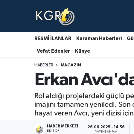
Karaman Haberleri
Gündem Haberleri
RESMİ İLANLAR
Karaman Haberleri
Gü
Vefat Edenler
Künye
Güncel Haberler
HABERLER
MAGAZIN
Spor Haberleri
Erkan Avcı'da
Asayiş Haberleri
Rol aldığı projelerdeki güçlü pe
Ulusal Haberler
imajını tamamen yeniledi. Son o
hayat veren Avcı, yeni dizisi 
Vefat Edenler
HABER MERKEZI
26.06.2025 - 14:56
EDITÖR
YAYINLANMA