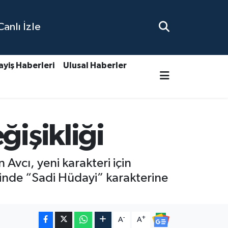
nlı İzle
ayiş Haberleri
Ulusal Haberler
ğişikliği
Avcı, yeni karakteri için
sinde “Sadi Hüdayi” karakterine
-
+
A
A