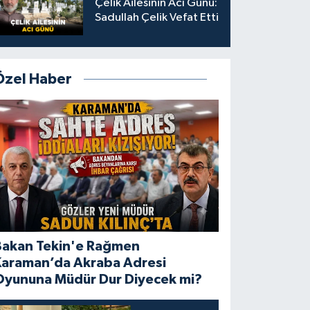
Çelik Ailesinin Acı Günü:
Sadullah Çelik Vefat Etti
Özel Haber
Bakan Tekin'e Rağmen
Karaman’da Akraba Adresi
Oyununa Müdür Dur Diyecek mi?