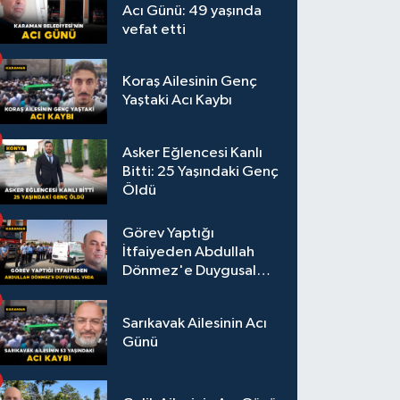
Acı Günü: 49 yaşında
vefat etti
Koraş Ailesinin Genç
Yaştaki Acı Kaybı
Asker Eğlencesi Kanlı
Bitti: 25 Yaşındaki Genç
Öldü
Görev Yaptığı
İtfaiyeden Abdullah
Dönmez'e Duygusal
Veda
Sarıkavak Ailesinin Acı
Günü