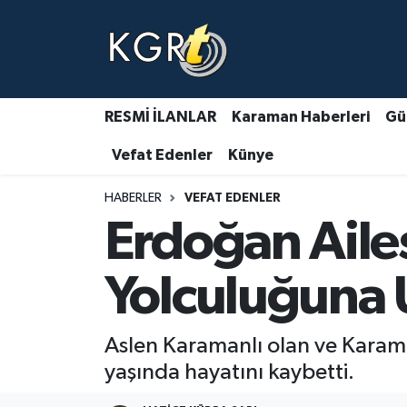
Karaman Haberleri
Gündem Haberleri
RESMİ İLANLAR
Karaman Haberleri
Gü
Vefat Edenler
Künye
Güncel Haberler
HABERLER
VEFAT EDENLER
Spor Haberleri
Erdoğan Ailes
Asayiş Haberleri
Yolculuğuna 
Ulusal Haberler
Aslen Karamanlı olan ve Kara
Vefat Edenler
yaşında hayatını kaybetti.