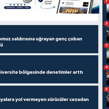
1
2
muz saldırısına uğrayan genç çoban
dü
3
4
versite bölgesinde denetimler arttı
5
yalara yol vermeyen sürücüler cezadan