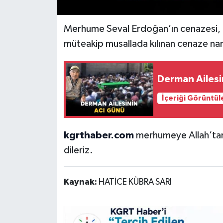
Merhume Seval Erdoğan’ın cenazesi,
müteakip musallada kılınan cenaze na
Derman Ailesi
İçeriği Görüntül
kgrthaber.com
merhumeye Allah’tan r
dileriz.
Kaynak:
HATİCE KÜBRA SARI