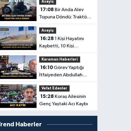
Asayiş
Yolculuğuna Uğurlandı
17:08
Bir Anda Alev
Topuna Döndü: Traktör
Küle Döndü
Asayiş
16:28
1 Kişi Hayatını
Kaybetti, 10 Kişi
Yaralandı! Tırın Dehşet
Karaman Haberleri
Saçtığı Anlar Ortaya
16:10
Görev Yaptığı
Çıktı
İtfaiyeden Abdullah
Dönmez'e Duygusal
Vefat Edenler
Veda
15:28
Koraş Ailesinin
Genç Yaştaki Acı Kaybı
Trend Haberler