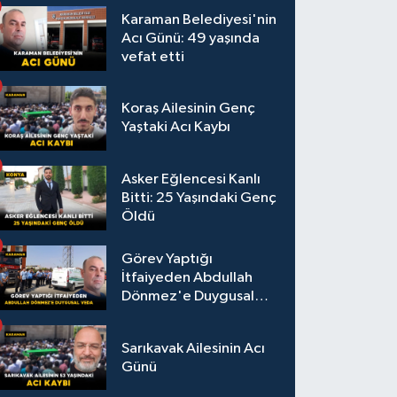
Karaman Belediyesi'nin
Acı Günü: 49 yaşında
vefat etti
Koraş Ailesinin Genç
Yaştaki Acı Kaybı
Asker Eğlencesi Kanlı
Bitti: 25 Yaşındaki Genç
Öldü
Görev Yaptığı
İtfaiyeden Abdullah
Dönmez'e Duygusal
Veda
Sarıkavak Ailesinin Acı
Günü