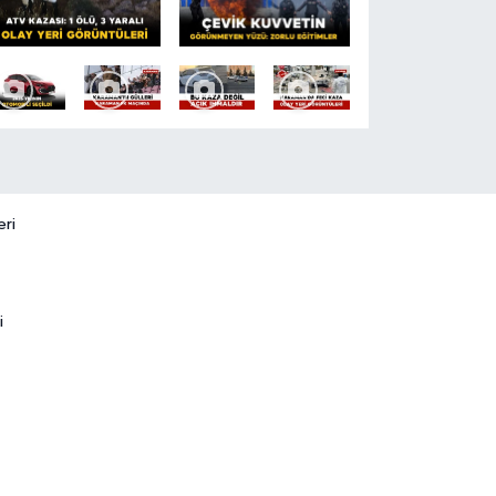
eri
i