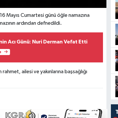
 16 Mayıs Cumartesi günü öğle namazına
mazının ardından defnedildi.
nin Acı Günü: Nuri Derman Vefat Etti
e
ahmet, ailesi ve yakınlarına başsağlığı