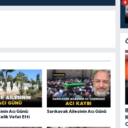
6
sinin Acı Günü:
Sarıkavak Ailesinin Acı Günü
elik Vefat Etti