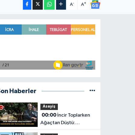
-
+
A
A
Son Haberler
Asayiş
00:00
İncir Toplarken
Ağaçtan Düştü:
Karaman'da Son