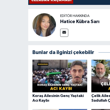
EDITÖR HAKKINDA
Hatice Kübra Sarı
Bunlar da ilginizi çekebilir
Koraş Ailesinin Genç Yaştaki
Çelik Aile
Acı Kaybı
Sadullah Ç