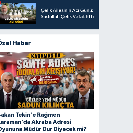
Çelik Ailesinin Acı Günü:
Sadullah Çelik Vefat Etti
Özel Haber
Bakan Tekin'e Rağmen
Karaman’da Akraba Adresi
Oyununa Müdür Dur Diyecek mi?