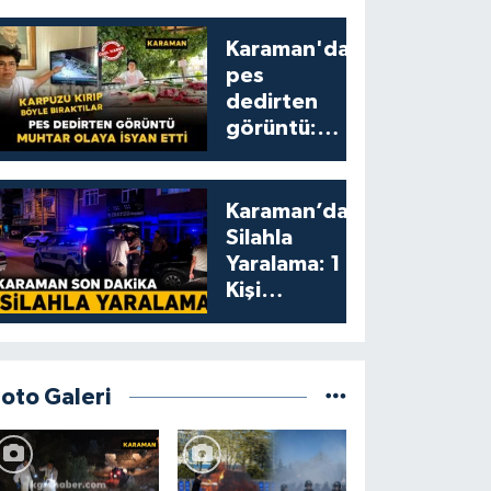
Karaman'da
pes
dedirten
görüntü:
karpuzu
yumruklayıp
yediler,
Karaman’da
artıklarını
Silahla
kamelyada
Yaralama: 1
bıraktılar
Kişi
Yaralandı
Foto Galeri