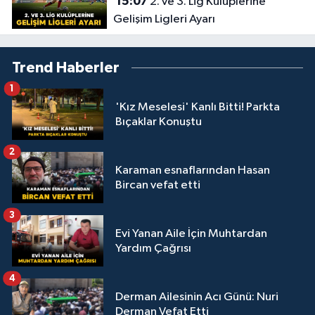
15:07
2. ve 3. Lig Kulüplerine
Gelişim Ligleri Ayarı
Trend Haberler
1
'Kız Meselesi' Kanlı Bitti! Parkta
Bıçaklar Konuştu
2
Karaman esnaflarından Hasan
Bircan vefat etti
3
Evi Yanan Aile İçin Muhtardan
Yardım Çağrısı
4
Derman Ailesinin Acı Günü: Nuri
Derman Vefat Etti