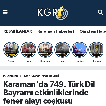
Karaman Haberleri
Gündem Haberleri
RESMİ İLANLAR
Karaman Haberleri
Gündem Habe
Güncel Haberler
Spor Haberleri
Asayiş
Spor
Karaman
Bilim
Gündem
Ekonomi
Asayiş Haberleri
HABERLER
KARAMAN HABERLERI
Ulusal Haberler
Karaman'da 749. Türk Dil
Vefat Edenler
Bayramı etkinliklerinde
fener alayı coşkusu