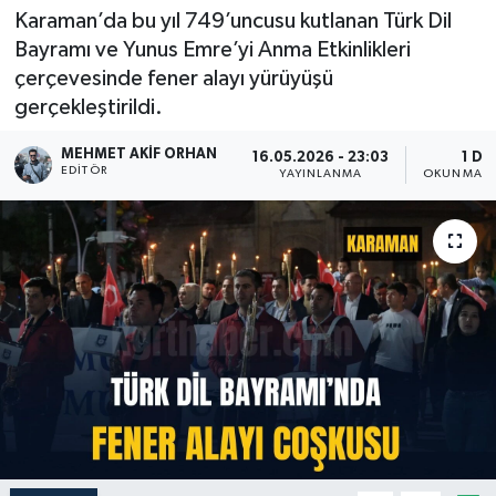
Karaman’da bu yıl 749’uncusu kutlanan Türk Dil
Bayramı ve Yunus Emre’yi Anma Etkinlikleri
çerçevesinde fener alayı yürüyüşü
gerçekleştirildi.
MEHMET AKIF ORHAN
16.05.2026 - 23:03
1 DK
EDITÖR
YAYINLANMA
OKUNMA S