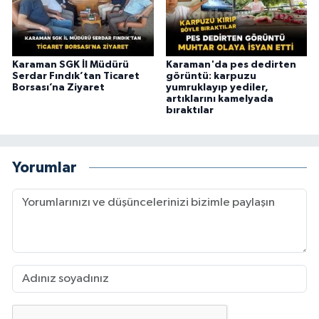
Karaman SGK İl Müdürü
Karaman'da pes dedirten
Serdar Fındık’tan Ticaret
görüntü: karpuzu
Borsası’na Ziyaret
yumruklayıp yediler,
artıklarını kamelyada
bıraktılar
Yorumlar