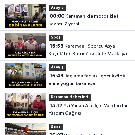
Asayiş
00:00
Karaman'da motosiklet
kazası: 2 yaralı
Spor
15:56
Karamanlı Sporcu Asya
Küçük’ten Batum’da Çifte Madalya
Asayiş
15:49
İlaçlama faciası: çocuk öldü,
anne yoğun bakımda
Karaman Haberleri
15:17
Evi Yanan Aile İçin Muhtardan
Yardım Çağrısı
Spor