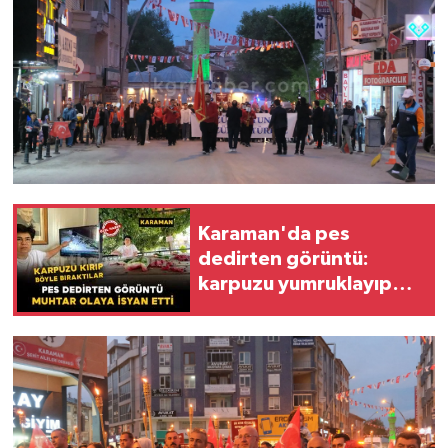
Karaman'da pes
dedirten görüntü:
karpuzu yumruklayıp
yediler, artıklarını
kamelyada bıraktılar