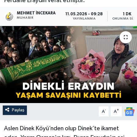
Ferdane Eraydın vefat etmiştir.
MEHMET İNCEKARA
11.05.2026 - 09:28
1 DK
MUHABIR
YAYINLANMA
OKUNMA SÜR
Paylaş
-
+
A
A
Aslen Dinek Köyü’nden olup Dinek’te ikamet