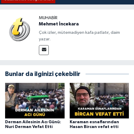
MUHABIR
Mehmet İncekara
Çok izler, mütemadiyen kafa patlatır, daim
yazar.
Bunlar da ilginizi çekebilir
Derman Ailesinin Acı Günü:
Karaman esnaflarından
Nuri Derman Vefat Etti
Hasan Bircan vefat etti