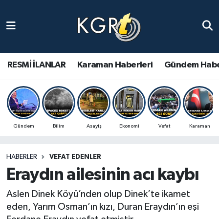
Karaman Haberleri
Gündem Haberleri
RESMİ İLANLAR
Karaman Haberleri
Gündem Habe
Güncel Haberler
Spor Haberleri
Gündem
Bilim
Asayiş
Ekonomi
Vefat
Karaman
Asayiş Haberleri
HABERLER
VEFAT EDENLER
Ulusal Haberler
Eraydın ailesinin acı kaybı
Vefat Edenler
Aslen Dinek Köyü’nden olup Dinek’te ikamet
eden, Yarım Osman’ın kızı, Duran Eraydın’ın eşi