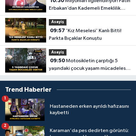
10:30
Milyonları İlgilendiriyor! Fatih
Erbakan’dan Kademeli Emeklilik
Çağrısı
Asayiş
09:57
'Kız Meselesi' Kanlı Bitti!
Parkta Bıçaklar Konuştu
Asayiş
09:50
Motosikletin çarptığı 5
yaşındaki çocuk yaşam mücadelesi
veriyor
Trend Haberler
1
Hastaneden erken ayrıldı hafızasını
kaybetti
2
Karaman'da pes dedirten görüntü: