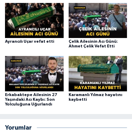
Ayrancılı Uçar vefat etti
Çelik Ailesinin Acı Günü:
Ahmet Çelik Vefat Etti
Erkabaktepe Ailesinin 27
Karamanlı Yılmaz hayatını
Yaşındaki Acı Kaybı: Son
kaybetti
Yolculuğuna Uğurlandı
Yorumlar