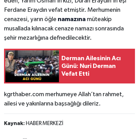
eden, Yarım Osman’ın kızı, Duran Eraydın’ın eşi
Ferdane Eraydın vefat etmiştir. Merhumenin
cenazesi, yarın öğle
namazına
müteakip
musallada kılınacak cenaze namazı sonrasında
şehir mezarlığına defnedilecektir.
Derman Ailesinin Acı
Günü: Nuri Derman
Vefat Etti
kgrthaber.com merhumeye Allah’tan rahmet,
ailesi ve yakınlarına başsağlığı dileriz.
Kaynak:
HABER MERKEZİ