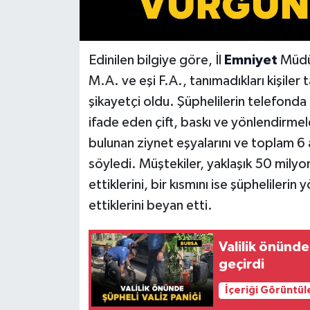
Edinilen bilgiye göre, İl
Emniyet
Müdü
M.A. ve eşi F.A., tanımadıkları kişiler 
şikayetçi oldu. Şüphelilerin telefonda 
ifade eden çift, baskı ve yönlendirme
bulunan ziynet eşyalarını ve toplam 6 a
söyledi. Müştekiler, yaklaşık 50 milyon
ettiklerini, bir kısmını ise şüphelileri
ettiklerini beyan etti.
Valilik önünde
geçirdi
İçeriği Görüntül