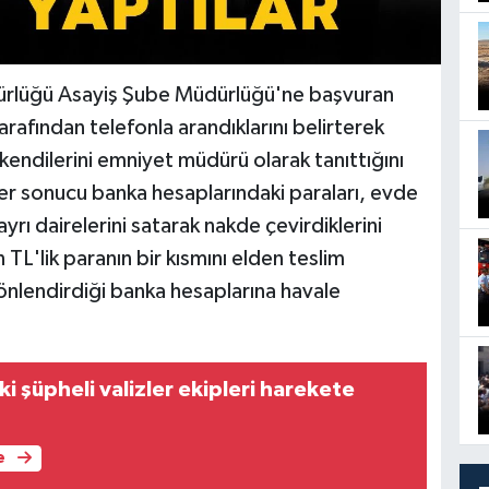
rlüğü Asayiş Şube Müdürlüğü'ne başvuran
tarafından telefonla arandıklarını belirterek
kendilerini emniyet müdürü olarak tanıttığını
ler sonucu banka hesaplarındaki paraları, evde
yrı dairelerini satarak nakde çevirdiklerini
 TL'lik paranın bir kısmını elden teslim
n yönlendirdiği banka hesaplarına havale
ki şüpheli valizler ekipleri harekete
e