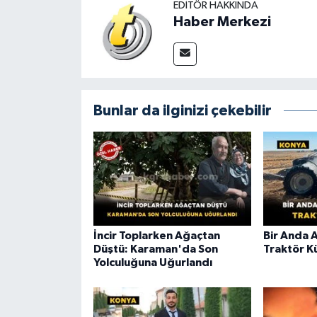
EDITÖR HAKKINDA
Haber Merkezi
Bunlar da ilginizi çekebilir
İncir Toplarken Ağaçtan
Bir Anda 
Düştü: Karaman'da Son
Traktör K
Yolculuğuna Uğurlandı