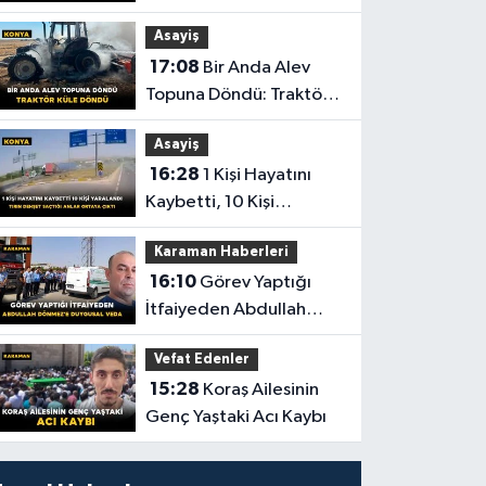
Karaman'da Son
Asayiş
Yolculuğuna Uğurlandı
17:08
Bir Anda Alev
Topuna Döndü: Traktör
Küle Döndü
Asayiş
16:28
1 Kişi Hayatını
Kaybetti, 10 Kişi
Yaralandı! Tırın Dehşet
Karaman Haberleri
Saçtığı Anlar Ortaya
16:10
Görev Yaptığı
Çıktı
İtfaiyeden Abdullah
Dönmez'e Duygusal
Vefat Edenler
Veda
15:28
Koraş Ailesinin
Genç Yaştaki Acı Kaybı