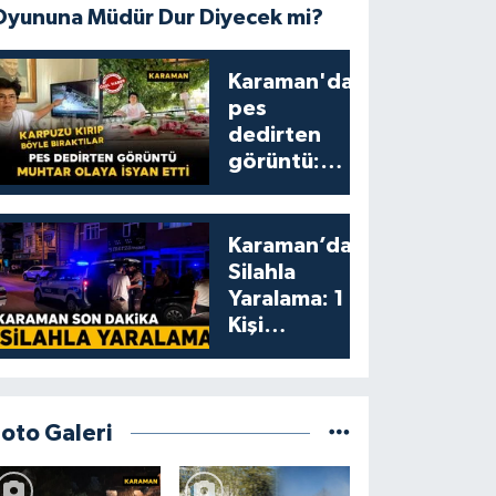
Oyununa Müdür Dur Diyecek mi?
Karaman'da
pes
dedirten
görüntü:
karpuzu
yumruklayıp
yediler,
Karaman’da
artıklarını
Silahla
kamelyada
Yaralama: 1
bıraktılar
Kişi
Yaralandı
Foto Galeri