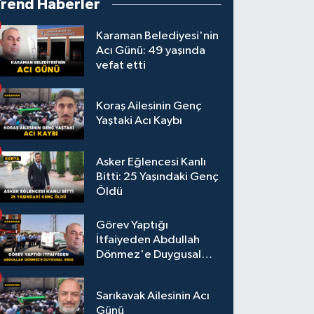
Trend Haberler
Karaman Belediyesi'nin
Acı Günü: 49 yaşında
vefat etti
Koraş Ailesinin Genç
Yaştaki Acı Kaybı
Asker Eğlencesi Kanlı
Bitti: 25 Yaşındaki Genç
Öldü
Görev Yaptığı
İtfaiyeden Abdullah
Dönmez'e Duygusal
Veda
Sarıkavak Ailesinin Acı
Günü