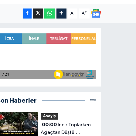
-
+
A
A
Son Haberler
Asayiş
00:00
İncir Toplarken
Ağaçtan Düştü: