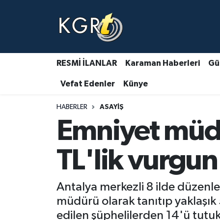
Karaman Haberleri
Gündem Haberleri
RESMİ İLANLAR
Karaman Haberleri
Gü
Vefat Edenler
Künye
Güncel Haberler
HABERLER
ASAYIŞ
Spor Haberleri
Emniyet müdü
Asayiş Haberleri
TL'lik vurgun
Ulusal Haberler
Antalya merkezli 8 ilde düzenle
Vefat Edenler
müdürü olarak tanıtıp yaklaşık 
edilen şüphelilerden 14'ü tutuk