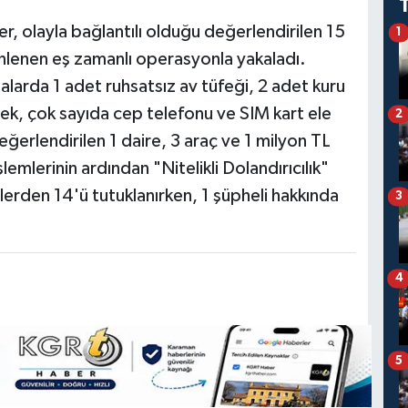
er, olayla bağlantılı olduğu değerlendirilen 15
1
enlenen eş zamanlı operasyonla yakaladı.
alarda 1 adet ruhsatsız av tüfeği, 2 adet kuru
işek, çok sayıda cep telefonu ve SIM kart ele
2
değerlendirilen 1 daire, 3 araç ve 1 milyon TL
emlerinin ardından "Nitelikli Dolandırıcılık"
lerden 14'ü tutuklanırken, 1 şüpheli hakkında
3
4
5