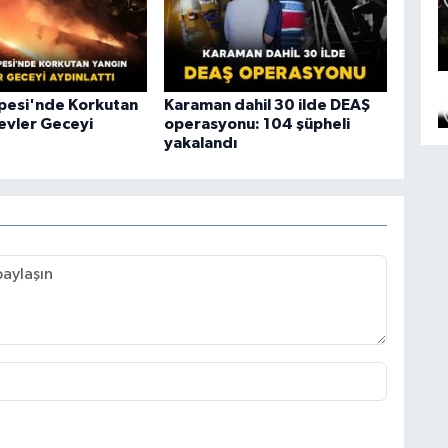
epesi'nde Korkutan
Karaman dahil 30 ilde DEAŞ
levler Geceyi
operasyonu: 104 şüpheli
yakalandı