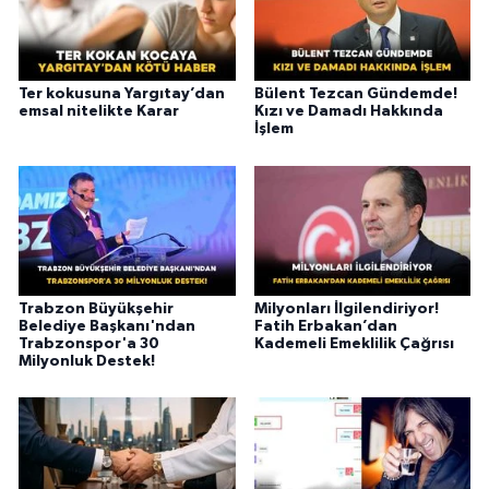
Ter kokusuna Yargıtay’dan
Bülent Tezcan Gündemde!
emsal nitelikte Karar
Kızı ve Damadı Hakkında
İşlem
Trabzon Büyükşehir
Milyonları İlgilendiriyor!
Belediye Başkanı'ndan
Fatih Erbakan’dan
Trabzonspor'a 30
Kademeli Emeklilik Çağrısı
Milyonluk Destek!