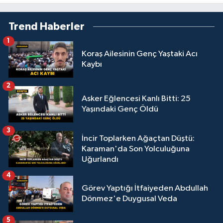
Trend Haberler
1
Koraş Ailesinin Genç Yaştaki Acı
Kaybı
2
Asker Eğlencesi Kanlı Bitti: 25
Yaşındaki Genç Öldü
3
İncir Toplarken Ağaçtan Düştü:
Karaman'da Son Yolculuğuna
Uğurlandı
4
Görev Yaptığı İtfaiyeden Abdullah
Dönmez'e Duygusal Veda
5