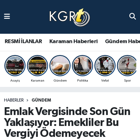
Karaman Haberleri
Gündem Haberleri
RESMİ İLANLAR
Karaman Haberleri
Gündem Habe
Güncel Haberler
Spor Haberleri
Asayiş
Karaman
Gündem
Politika
Vefat
Spor
Asayiş Haberleri
HABERLER
GÜNDEM
Ulusal Haberler
Emlak Vergisinde Son Gün
Vefat Edenler
Yaklaşıyor: Emekliler Bu
Vergiyi Ödemeyecek