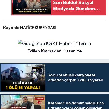
Son Buldu! Sosyal
Medyada Gündem
Oldular
Kaynak:
HATİCE KÜBRA SARI
Yolcu otobüsü kamyonete
arkadan çarptı: 1 ölü, 15 yaralı
Karaman’da domuz saldırısına
uğrayan genç çoban ölümden