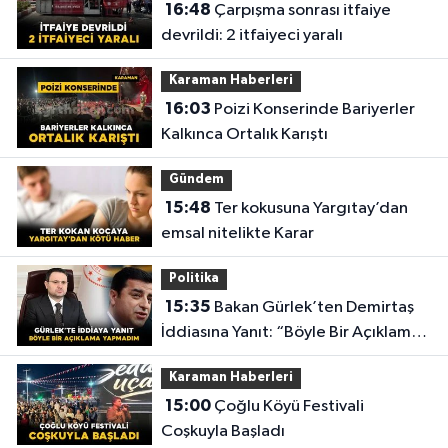
16:48
Çarpışma sonrası itfaiye
devrildi: 2 itfaiyeci yaralı
Karaman Haberleri
16:03
Poizi Konserinde Bariyerler
Kalkınca Ortalık Karıştı
Gündem
15:48
Ter kokusuna Yargıtay’dan
emsal nitelikte Karar
Politika
15:35
Bakan Gürlek’ten Demirtaş
İddiasına Yanıt: “Böyle Bir Açıklama
Yapmadım”
Karaman Haberleri
15:00
Çoğlu Köyü Festivali
Coşkuyla Başladı