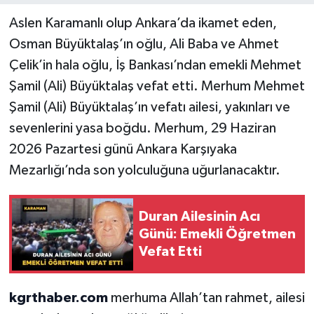
Aslen Karamanlı olup Ankara’da ikamet eden,
Osman Büyüktalaş’ın oğlu, Ali Baba ve Ahmet
Çelik’in hala oğlu, İş Bankası’ndan emekli Mehmet
Şamil (Ali) Büyüktalaş vefat etti. Merhum Mehmet
Şamil (Ali) Büyüktalaş’ın vefatı ailesi, yakınları ve
sevenlerini yasa boğdu. Merhum, 29 Haziran
2026 Pazartesi günü Ankara Karşıyaka
Mezarlığı’nda son yolculuğuna uğurlanacaktır.
Duran Ailesinin Acı
Günü: Emekli Öğretmen
Vefat Etti
kgrthaber.com
merhuma Allah’tan rahmet, ailesi