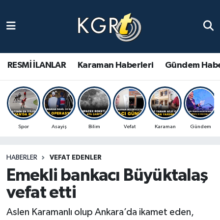
Karaman Haberleri
Gündem Haberleri
RESMİ İLANLAR
Karaman Haberleri
Gündem Habe
Güncel Haberler
Spor Haberleri
Spor
Asayiş
Bilim
Vefat
Karaman
Gündem
Asayiş Haberleri
HABERLER
VEFAT EDENLER
Ulusal Haberler
Emekli bankacı Büyüktalaş
Vefat Edenler
vefat etti
Aslen Karamanlı olup Ankara’da ikamet eden,