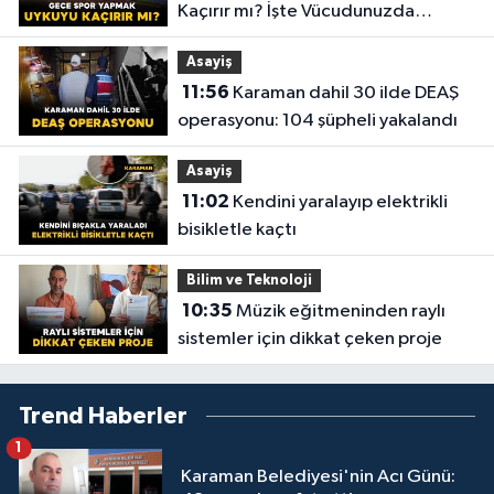
Kaçırır mı? İşte Vücudunuzda
Yaşananlar!
Asayiş
11:56
Karaman dahil 30 ilde DEAŞ
operasyonu: 104 şüpheli yakalandı
Asayiş
11:02
Kendini yaralayıp elektrikli
bisikletle kaçtı
Bilim ve Teknoloji
10:35
Müzik eğitmeninden raylı
sistemler için dikkat çeken proje
Trend Haberler
1
Karaman Belediyesi'nin Acı Günü: