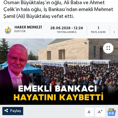
Osman Büyüktalaş’ın oğlu, Ali Baba ve Ahmet
Çelik’in hala oğlu, İş Bankası’ndan emekli Mehmet
Şamil (Ali) Büyüktalaş vefat etti.
HABER MERKEZI
28.06.2026 - 12:24
1
EDITÖR
YAYINLANMA
PAYLAŞIM
OK
Paylaş
-
+
A
A