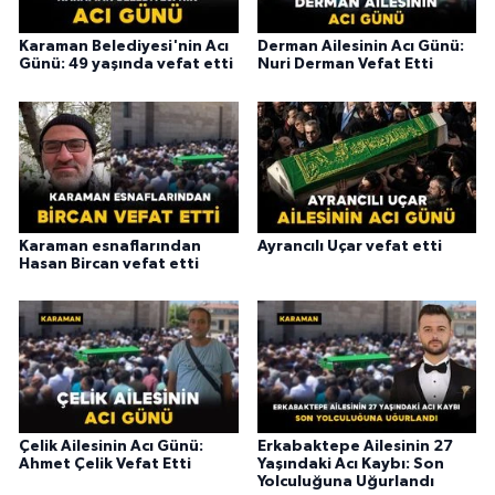
Karaman Belediyesi'nin Acı
Derman Ailesinin Acı Günü:
Günü: 49 yaşında vefat etti
Nuri Derman Vefat Etti
Karaman esnaflarından
Ayrancılı Uçar vefat etti
Hasan Bircan vefat etti
Çelik Ailesinin Acı Günü:
Erkabaktepe Ailesinin 27
Ahmet Çelik Vefat Etti
Yaşındaki Acı Kaybı: Son
Yolculuğuna Uğurlandı