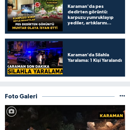
Karaman'da pes
dedirten görüntü:
karpuzu yumruklayıp
yediler, artıklarını
kamelyada bıraktılar
Karaman’da Silahla
Yaralama: 1 Kişi Yaralandı
Foto Galeri