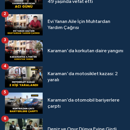
49 yaşında vefat etti
2
Evi Yanan Aile İçin Muhtardan
Yardım Çağrısı
3
Karaman'da korkutan daire yangını
4
Karaman'da motosiklet kazası: 2
yaralı
5
Karaman’da otomobil bariyerlere
çarptı
6
Deniz ve Onur Dünya Evine Girdi