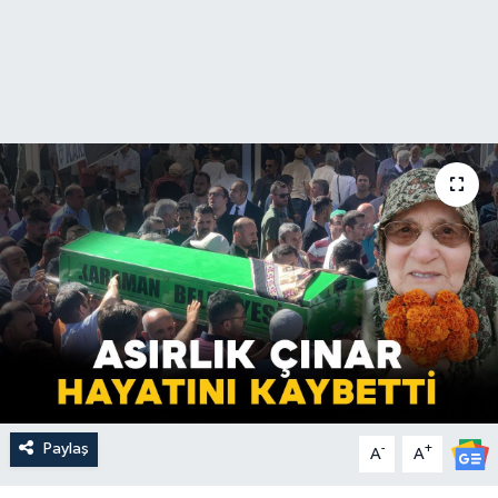
Paylaş
-
+
A
A