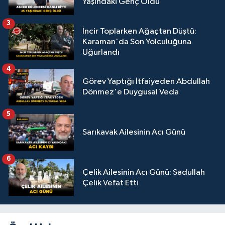
Yaşındaki Genç Öldü
3
İncir Toplarken Ağaçtan Düştü:
Karaman'da Son Yolculuğuna
Uğurlandı
4
Görev Yaptığı İtfaiyeden Abdullah
Dönmez'e Duygusal Veda
5
Sarıkavak Ailesinin Acı Günü
6
Çelik Ailesinin Acı Günü: Sadullah
Çelik Vefat Etti