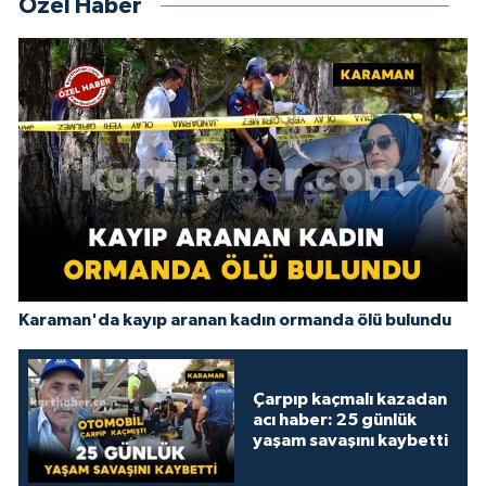
Özel Haber
Karaman'da kayıp aranan kadın ormanda ölü bulundu
Çarpıp kaçmalı kazadan
acı haber: 25 günlük
yaşam savaşını kaybetti