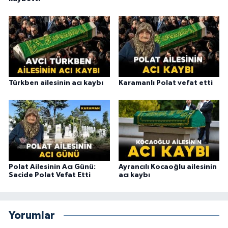
Türkben ailesinin acı kaybı
Karamanlı Polat vefat etti
Polat Ailesinin Acı Günü:
Ayrancılı Kocaoğlu ailesinin
Sacide Polat Vefat Etti
acı kaybı
Yorumlar