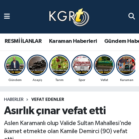
Karaman Haberleri
Gündem Haberleri
RESMİ İLANLAR
Karaman Haberleri
Gündem Habe
Güncel Haberler
Spor Haberleri
Gündem
Asayiş
Tarım
Spor
Vefat
Karaman
Asayiş Haberleri
HABERLER
VEFAT EDENLER
Ulusal Haberler
Asırlık çınar vefat etti
Vefat Edenler
Aslen Karamanlı olup Valide Sultan Mahallesi’nde
ikamet etmekte olan Kamile Demirci (90) vefat