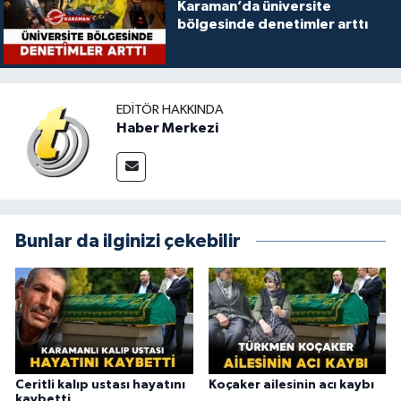
Karaman’da üniversite
bölgesinde denetimler arttı
EDITÖR HAKKINDA
Haber Merkezi
Bunlar da ilginizi çekebilir
Ceritli kalıp ustası hayatını
Koçaker ailesinin acı kaybı
kaybetti