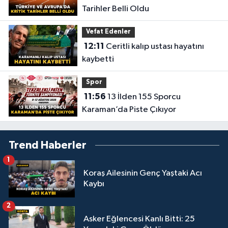
Tarihler Belli Oldu
Vefat Edenler
12:11
Ceritli kalıp ustası hayatını
kaybetti
Spor
11:56
13 İlden 155 Sporcu
Karaman’da Piste Çıkıyor
Trend Haberler
1
Koraş Ailesinin Genç Yaştaki Acı
Kaybı
2
Asker Eğlencesi Kanlı Bitti: 25