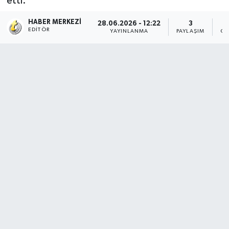
etti.
HABER MERKEZI
28.06.2026 - 12:22
3
EDITÖR
YAYINLANMA
PAYLAŞIM
OK