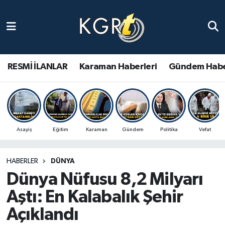
Karaman Haberleri
Gündem Haberleri
RESMİ İLANLAR
Karaman Haberleri
Gündem Habe
Güncel Haberler
Spor Haberleri
Asayiş
Eğitim
Karaman
Gündem
Politika
Vefat
Asayiş Haberleri
HABERLER
DÜNYA
Ulusal Haberler
Dünya Nüfusu 8,2 Milyarı
Vefat Edenler
Aştı: En Kalabalık Şehir
Açıklandı