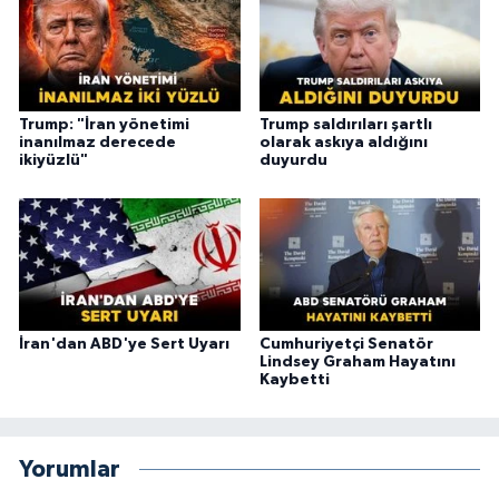
Trump: "İran yönetimi
Trump saldırıları şartlı
inanılmaz derecede
olarak askıya aldığını
ikiyüzlü"
duyurdu
İran'dan ABD'ye Sert Uyarı
Cumhuriyetçi Senatör
Lindsey Graham Hayatını
Kaybetti
Yorumlar