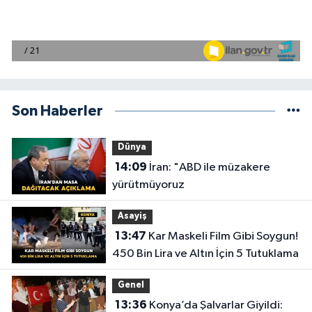
Son Haberler
Dünya
14:09
İran: "ABD ile müzakere
yürütmüyoruz
Asayiş
13:47
Kar Maskeli Film Gibi Soygun!
450 Bin Lira ve Altın İçin 5 Tutuklama
Genel
13:36
Konya’da Şalvarlar Giyildi: