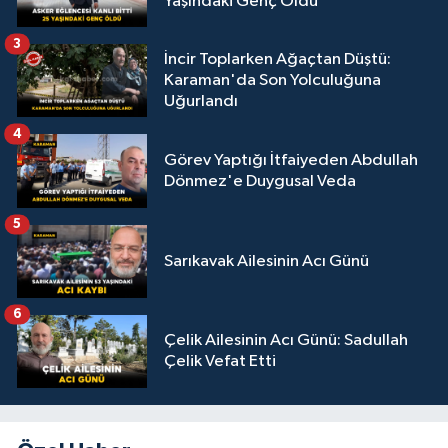
Yaşındaki Genç Öldü
3
İncir Toplarken Ağaçtan Düştü:
Karaman'da Son Yolculuğuna
Uğurlandı
4
Görev Yaptığı İtfaiyeden Abdullah
Dönmez'e Duygusal Veda
5
Sarıkavak Ailesinin Acı Günü
6
Çelik Ailesinin Acı Günü: Sadullah
Çelik Vefat Etti