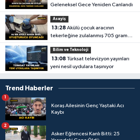
Geleneksel Gece Yeniden Canlandı
Asayiş
13:28
Akülü çocuk aracının
tekerleğine zulalanmış 705 gram
metamfetamin ele geçirildi
Bilim ve Teknoloji
13:08
Türksat televizyon yayınları
yeni nesil uydulara taşınıyor
Trend Haberler
1
Koraş Ailesinin Genç Yaştaki Acı
Kaybı
2
Asker Eğlencesi Kanlı Bitti: 25