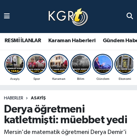
Karaman Haberleri
Gündem Haberleri
RESMİ İLANLAR
Karaman Haberleri
Gündem Habe
Güncel Haberler
Spor Haberleri
Asayiş
Spor
Karaman
Bilim
Gündem
Ekonomi
Asayiş Haberleri
HABERLER
ASAYIŞ
Ulusal Haberler
Derya öğretmeni
Vefat Edenler
katletmişti: müebbet yedi
Mersin'de matematik öğretmeni Derya Demir'i