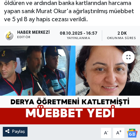
öldüren ve ardından banka kartlarından harcama
yapan sanık Murat Okur'a ağırlaştırılmış müebbet
ve 5 yıl 8 ay hapis cezası verildi.
HABER MERKEZI
08.10.2025 - 16:57
2 DK
EDITÖR
YAYINLANMA
OKUNMA SÜRESI
Paylaş
-
+
A
A