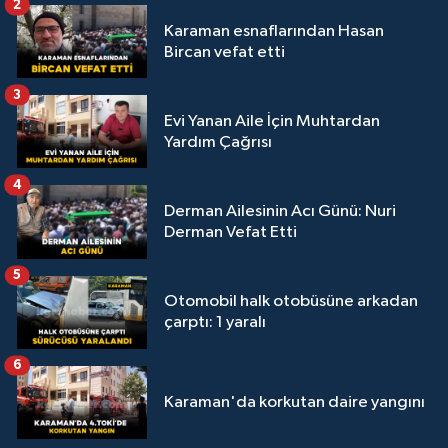
2
Karaman esnaflarından Hasan
Bircan vefat etti
3
Evi Yanan Aile İçin Muhtardan
Yardım Çağrısı
4
Derman Ailesinin Acı Günü: Nuri
Derman Vefat Etti
5
Otomobil halk otobüsüne arkadan
çarptı: 1 yaralı
6
Karaman'da korkutan daire yangını