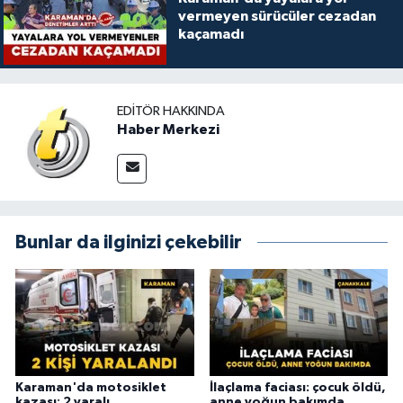
vermeyen sürücüler cezadan
kaçamadı
EDITÖR HAKKINDA
Haber Merkezi
Bunlar da ilginizi çekebilir
Karaman'da motosiklet
İlaçlama faciası: çocuk öldü,
kazası: 2 yaralı
anne yoğun bakımda