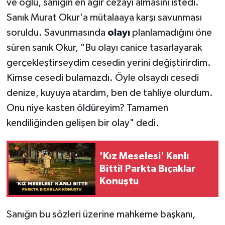
ve oğlu, sanığın en ağır cezayı almasını istedi.
Sanık Murat Okur'a mütalaaya karşı savunması
soruldu. Savunmasında
olayı
planlamadığını öne
süren sanık Okur, "Bu olayı canice tasarlayarak
gerçekleştirseydim cesedin yerini değiştirirdim.
Kimse cesedi bulamazdı. Öyle olsaydı cesedi
denize, kuyuya atardım, ben de tahliye olurdum.
Onu niye kasten öldüreyim? Tamamen
kendiliğinden gelişen bir olay" dedi.
'Kız Meselesi' Kanlı
Bitti! Parkta Bıçaklar
Konuştu
Sanığın bu sözleri üzerine mahkeme başkanı,