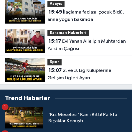
Asayiş
15:49
İlaçlama faciası: çocuk öldü,
anne yoğun bakımda
Karaman Haberleri
15:17
Evi Yanan Aile İçin Muhtardan
Yardım Çağrısı
Spor
15:07
2. ve 3. Lig Kulüplerine
Gelişim Ligleri Ayarı
Trend Haberler
1
'Kız Meselesi' Kanlı Bitti! Parkta
Bıçaklar Konuştu