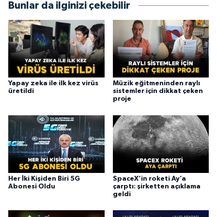
Bunlar da ilginizi çekebilir
Yapay zeka ile ilk kez virüs
Müzik eğitmeninden raylı
üretildi
sistemler için dikkat çeken
proje
Her İki Kişiden Biri 5G
SpaceX’in roketi Ay’a
Abonesi Oldu
çarptı: şirketten açıklama
geldi