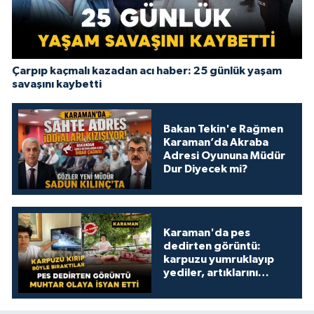
Çarpıp kaçmalı kazadan acı haber: 25 günlük yaşam
savaşını kaybetti
Bakan Tekin'e Rağmen
Karaman’da Akraba
Adresi Oyununa Müdür
Dur Diyecek mi?
Karaman'da pes
dedirten görüntü:
karpuzu yumruklayıp
yediler, artıklarını
kamelyada bıraktılar