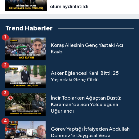
ölüm aydınlatıldı
Trend Haberler
1
Koraş Ailesinin Genç Yaştaki Acı
Kaybı
2
Asker Eğlencesi Kanlı Bitti: 25
Yaşındaki Genç Öldü
3
İncir Toplarken Ağaçtan Düştü:
Karaman'da Son Yolculuğuna
Uğurlandı
4
Görev Yaptığı İtfaiyeden Abdullah
Dönmez'e Duygusal Veda