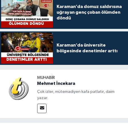
Karaman’da domuz saldırısına
uğrayan genç çoban ölümden
döndü
Karaman’da üniversite
bölgesinde denetimler arttı
MUHABIR
Mehmet İncekara
Çok izler, mütemadiyen kafa patlatır, daim
yazar.