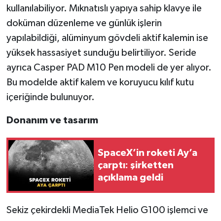
kullanılabiliyor. Mıknatıslı yapıya sahip klavye ile
doküman düzenleme ve günlük işlerin
yapılabildiği, alüminyum gövdeli aktif kalemin ise
yüksek hassasiyet sunduğu belirtiliyor. Seride
ayrıca Casper PAD M10 Pen modeli de yer alıyor.
Bu modelde aktif kalem ve koruyucu kılıf kutu
içeriğinde bulunuyor.
Donanım ve tasarım
SpaceX’in roketi Ay’a
çarptı: şirketten
açıklama geldi
Sekiz çekirdekli MediaTek Helio G100 işlemci ve