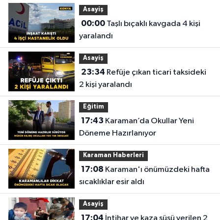
Asayiş
00:00
Taşlı bıçaklı kavgada 4 kişi
yaralandı
Asayiş
23:34
Refüje çıkan ticari taksideki
2 kişi yaralandı
Eğitim
17:43
Karaman’da Okullar Yeni
Döneme Hazırlanıyor
Karaman Haberleri
17:08
Karaman'ı önümüzdeki hafta
sıcaklıklar esir aldı
Asayiş
17:04
İntihar ve kaza süsü verilen 2