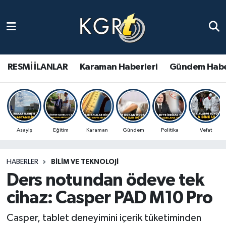
Karaman Haberleri
Gündem Haberleri
RESMİ İLANLAR
Karaman Haberleri
Gündem Habe
Güncel Haberler
Spor Haberleri
Asayiş
Eğitim
Karaman
Gündem
Politika
Vefat
Asayiş Haberleri
HABERLER
BILIM VE TEKNOLOJI
Ulusal Haberler
Ders notundan ödeve tek
Vefat Edenler
cihaz: Casper PAD M10 Pro
Casper, tablet deneyimini içerik tüketiminden