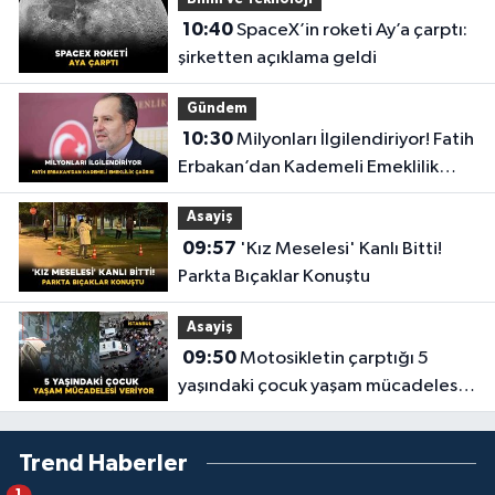
10:40
SpaceX’in roketi Ay’a çarptı:
şirketten açıklama geldi
Gündem
10:30
Milyonları İlgilendiriyor! Fatih
Erbakan’dan Kademeli Emeklilik
Çağrısı
Asayiş
09:57
'Kız Meselesi' Kanlı Bitti!
Parkta Bıçaklar Konuştu
Asayiş
09:50
Motosikletin çarptığı 5
yaşındaki çocuk yaşam mücadelesi
veriyor
Trend Haberler