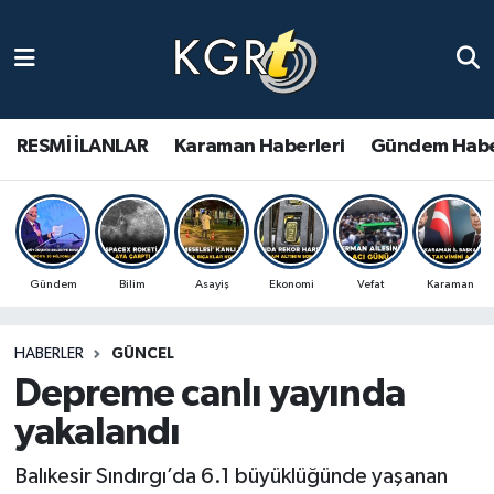
Karaman Haberleri
Gündem Haberleri
RESMİ İLANLAR
Karaman Haberleri
Gündem Habe
Güncel Haberler
Spor Haberleri
Gündem
Bilim
Asayiş
Ekonomi
Vefat
Karaman
Asayiş Haberleri
HABERLER
GÜNCEL
Ulusal Haberler
Depreme canlı yayında
Vefat Edenler
yakalandı
Balıkesir Sındırgı’da 6.1 büyüklüğünde yaşanan