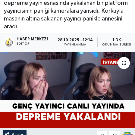
depreme yayın esnasında yakalanan bir platform
yayıncısının paniği kameralara yansıdı. Korkuyla
masanın altına saklanan yayıncı panikle annesini
aradı
HABER MERKEZI
28.10.2025 - 12:14
1 DK
EDITÖR
YAYINLANMA
OKUNMA SÜRESI
Paylaş
-
+