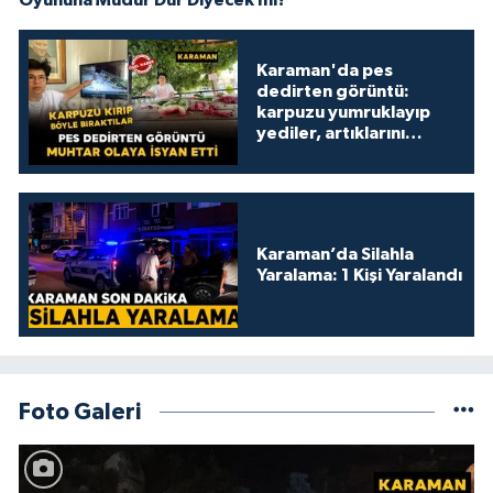
Oyununa Müdür Dur Diyecek mi?
Karaman'da pes
dedirten görüntü:
karpuzu yumruklayıp
yediler, artıklarını
kamelyada bıraktılar
Karaman’da Silahla
Yaralama: 1 Kişi Yaralandı
Foto Galeri