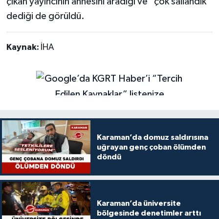
çıkan yayıncının annesini aradığı ve "çok sallandık"
dediği de görüldü.
Kaynak:
İHA
Karaman’da domuz saldırısına
uğrayan genç çoban ölümden
döndü
Karaman’da üniversite
bölgesinde denetimler arttı