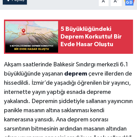
A
A
5 Büyüklüğündeki
Deprem Korkuttu! Bir
Evde Hasar Oluştu
Akşam saatlerinde Balıkesir Sındırgı merkezli 6.1
büyüklüğünde yaşanan
deprem
çevre illerden de
hissedildi. İzmir’de yaşadığı öğrenilen bir yayıncı,
internette yayın yaptığı esnada depreme
yakalandı. Depremin şiddetiyle sallanan yayıncının
panikle masanın altına saklanması kendi
kamerasına yansıdı. Ana deprem sonrası
sarsıntının bitmesinin ardından masanın altından