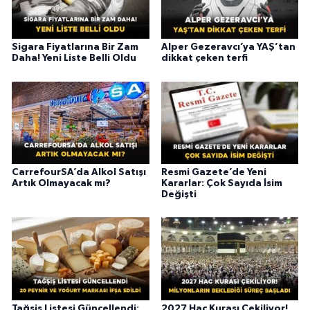
Sigara Fiyatlarına Bir Zam
Alper Gezeravcı’ya YAŞ’tan
Daha! Yeni Liste Belli Oldu
dikkat çeken terfi
CarrefourSA’da Alkol Satışı
Resmi Gazete’de Yeni
Artık Olmayacak mı?
Kararlar: Çok Sayıda İsim
Değişti
Tağşiş Listesi Güncellendi:
2027 Hac Kurası Çekiliyor!