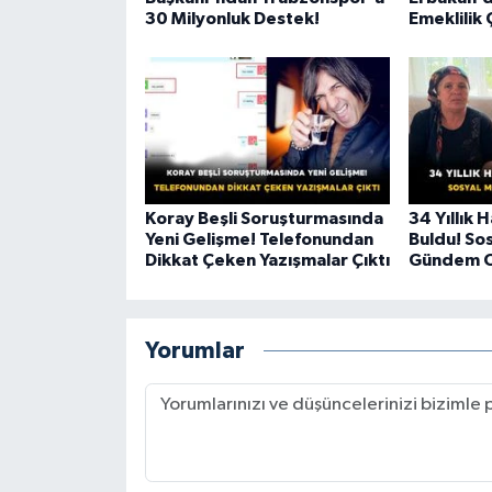
30 Milyonluk Destek!
Emeklilik 
Koray Beşli Soruşturmasında
34 Yıllık 
Yeni Gelişme! Telefonundan
Buldu! So
Dikkat Çeken Yazışmalar Çıktı
Gündem O
Yorumlar