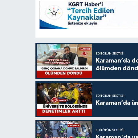
EDITÖRÜN SEÇTIĞI
Karaman’da do
ölümden dön
EDITÖRÜN SEÇTIĞI
Karaman’da üni
EDITÖRÜN SEÇTIĞI
Karaman'da ya