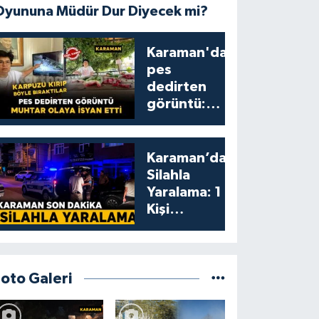
Oyununa Müdür Dur Diyecek mi?
Karaman'da
pes
dedirten
görüntü:
karpuzu
yumruklayıp
yediler,
Karaman’da
artıklarını
Silahla
kamelyada
Yaralama: 1
bıraktılar
Kişi
Yaralandı
Foto Galeri