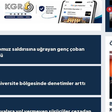
6
muz saldırısına uğrayan genç çoban
dü
versite bölgesinde denetimler arttı
yalara yol vermeyen sürücüler cezadan