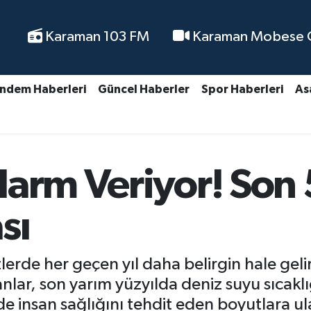
Karaman 103 FM
Karaman Mobese Ca
ndem Haberleri
Güncel Haberler
Spor Haberleri
As
arm Veriyor! Son 5
sı
nizlerde her geçen yıl daha belirgin hale g
anlar, son yarım yüzyılda deniz suyu sıcakl
 insan sağlığını tehdit eden boyutlara ulaş