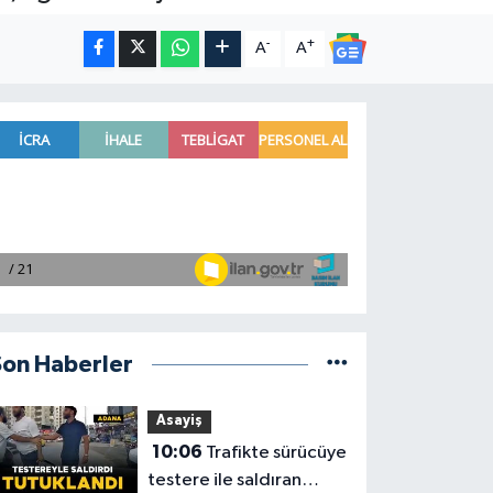
-
+
A
A
Son Haberler
Asayiş
10:06
Trafikte sürücüye
testere ile saldıran