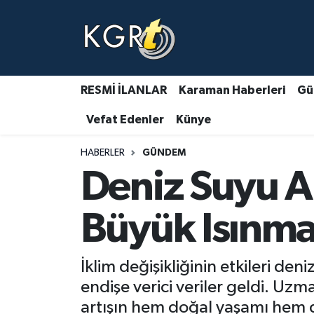
Karaman Haberleri
Gündem Haberleri
RESMİ İLANLAR
Karaman Haberleri
Gü
Vefat Edenler
Künye
Güncel Haberler
HABERLER
GÜNDEM
Spor Haberleri
Deniz Suyu Al
Asayiş Haberleri
Büyük Isınma
Ulusal Haberler
İklim değişikliğinin etkileri de
Vefat Edenler
endişe verici veriler geldi. Uzm
artışın hem doğal yaşamı hem de