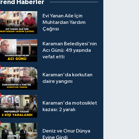
Trend Haberler
Evi Yanan Aile İçin
Muhtardan Yardım
Çağrısı
Karaman Belediyesi'nin
Acı Günü: 49 yaşında
vefat etti
Karaman'da korkutan
daire yangını
Karaman'da motosiklet
kazası: 2 yaralı
Deniz ve Onur Dünya
Evine Girdi