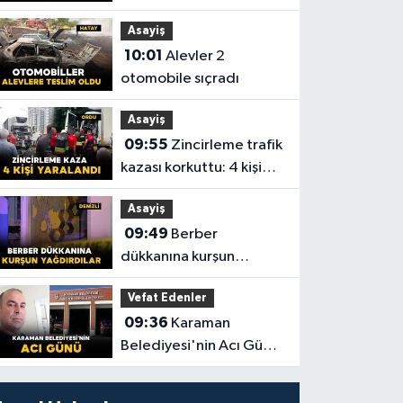
şüpheli tutuklandı
Asayiş
10:01
Alevler 2
otomobile sıçradı
Asayiş
09:55
Zincirleme trafik
kazası korkuttu: 4 kişi
yaralandı
Asayiş
09:49
Berber
dükkanına kurşun
yağdırdılar
Vefat Edenler
09:36
Karaman
Belediyesi'nin Acı Günü:
49 yaşında vefat etti