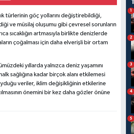
1
lık türlerinin göç yollarını değiştirebildiği,
ldiği ve müsilaj oluşumu gibi çevresel sorunların
yrıca sıcaklığın artmasıyla birlikte denizlerde
2
arın çoğalması için daha elverişli bir ortam
3
nümüzdeki yıllarda yalnızca deniz yaşamını
halk sağlığına kadar birçok alanı etkilemesi
yduğu veriler, iklim değişikliğinin etkilerine
4
atılmasının önemini bir kez daha gözler önüne
5