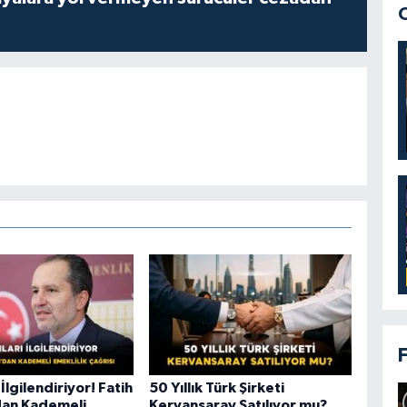
 İlgilendiriyor! Fatih
50 Yıllık Türk Şirketi
dan Kademeli
Kervansaray Satılıyor mu?