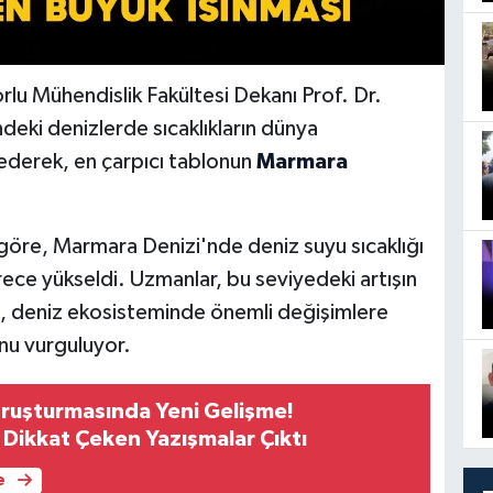
lu Mühendislik Fakültesi Dekanı Prof. Dr.
eki denizlerde sıcaklıkların dünya
 ederek, en çarpıcı tablonun
Marmara
göre, Marmara Denizi'nde deniz suyu sıcaklığı
rece yükseldi. Uzmanlar, bu seviyedeki artışın
nı, deniz ekosisteminde önemli değişimlere
unu vurguluyor.
oruşturmasında Yeni Gelişme!
Dikkat Çeken Yazışmalar Çıktı
e