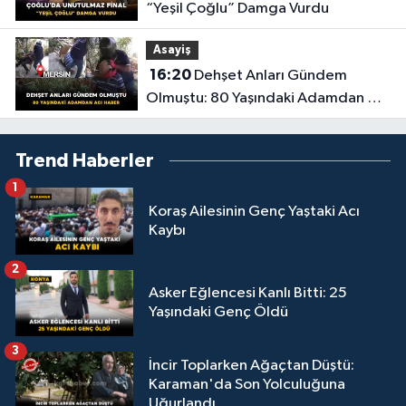
“Yeşil Çoğlu” Damga Vurdu
Asayiş
16:20
Dehşet Anları Gündem
Olmuştu: 80 Yaşındaki Adamdan Acı
Haber
Trend Haberler
1
Koraş Ailesinin Genç Yaştaki Acı
Kaybı
2
Asker Eğlencesi Kanlı Bitti: 25
Yaşındaki Genç Öldü
3
İncir Toplarken Ağaçtan Düştü:
Karaman'da Son Yolculuğuna
Uğurlandı