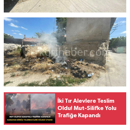
İki Tır Alevlere Teslim
Oldu! Mut-Silifke Yolu
Trafiğe Kapandı