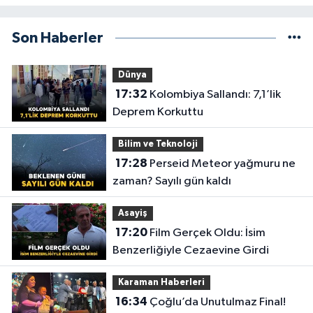
Son Haberler
Dünya
17:32
Kolombiya Sallandı: 7,1’lik
Deprem Korkuttu
Bilim ve Teknoloji
17:28
Perseid Meteor yağmuru ne
zaman? Sayılı gün kaldı
Asayiş
17:20
Film Gerçek Oldu: İsim
Benzerliğiyle Cezaevine Girdi
Karaman Haberleri
16:34
Çoğlu’da Unutulmaz Final!