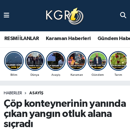
Karaman Haberleri
Gündem Haberleri
RESMİ İLANLAR
Karaman Haberleri
Gündem Habe
Güncel Haberler
Spor Haberleri
Bilim
Dünya
Asayiş
Karaman
Gündem
Tarım
Asayiş Haberleri
HABERLER
ASAYIŞ
Ulusal Haberler
Çöp konteynerinin yanında
Vefat Edenler
çıkan yangın otluk alana
sıçradı