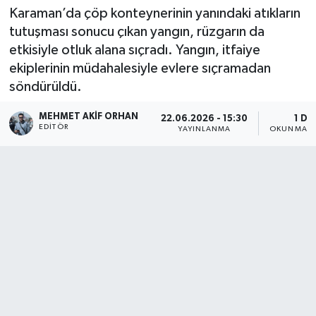
Karaman’da çöp konteynerinin yanındaki atıkların
tutuşması sonucu çıkan yangın, rüzgarın da
etkisiyle otluk alana sıçradı. Yangın, itfaiye
ekiplerinin müdahalesiyle evlere sıçramadan
söndürüldü.
MEHMET AKIF ORHAN
22.06.2026 - 15:30
1 DK
EDITÖR
YAYINLANMA
OKUNMA S