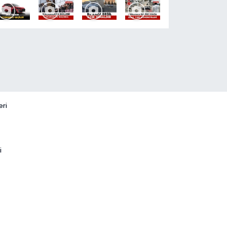
eri
i