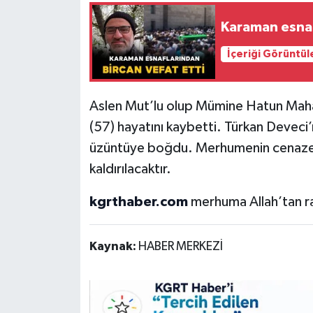
Karaman esnaf
İçeriği Görüntül
Aslen Mut’lu olup Mümine Hatun Maha
(57) hayatını kaybetti. Türkan Deveci’ni
üzüntüye boğdu. Merhumenin cenazes
kaldırılacaktır.
kgrthaber.com
merhuma Allah’tan rah
Kaynak:
HABER MERKEZİ