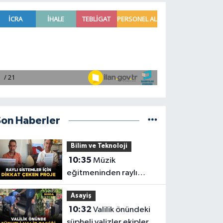
Son Haberler
Bilim ve Teknoloji
10:35
Müzik
eğitmeninden raylı
sistemler için dikkat
Asayiş
çeken proje
10:32
Valilik önündeki
şüpheli valizler ekipleri