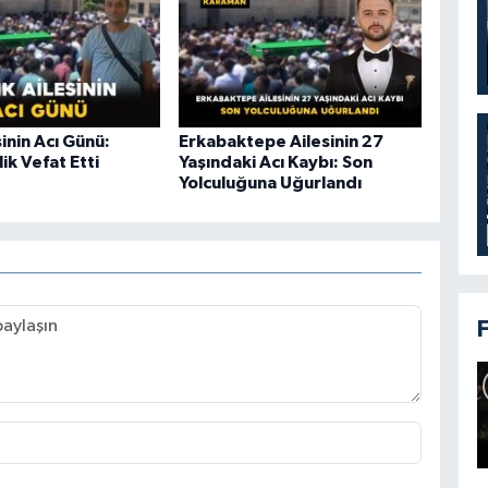
sinin Acı Günü:
Erkabaktepe Ailesinin 27
k Vefat Etti
Yaşındaki Acı Kaybı: Son
Yolculuğuna Uğurlandı