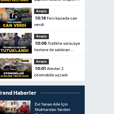
harekete geçirdi
Asayiş
10:16
Feci kazada can
verdi
Asayiş
10:06
Trafikte sürücüye
testere ile saldıran
şüpheli tutuklandı
Asayiş
10:01
Alevler 2
otomobile sıçradı
Trend Haberler
Evi Yanan Aile İçin
Muhtardan Yardım