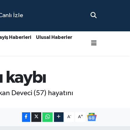
nlı İzle
ayiş Haberleri
Ulusal Haberler
ı kaybı
an Deveci (57) hayatını
-
+
A
A