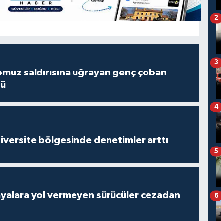
2
3
muz saldırısına uğrayan genç çoban
dü
4
versite bölgesinde denetimler arttı
5
yalara yol vermeyen sürücüler cezadan
6