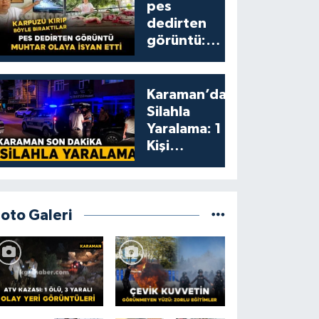
pes
dedirten
görüntü:
karpuzu
yumruklayıp
yediler,
Karaman’da
artıklarını
Silahla
kamelyada
Yaralama: 1
bıraktılar
Kişi
Yaralandı
Foto Galeri