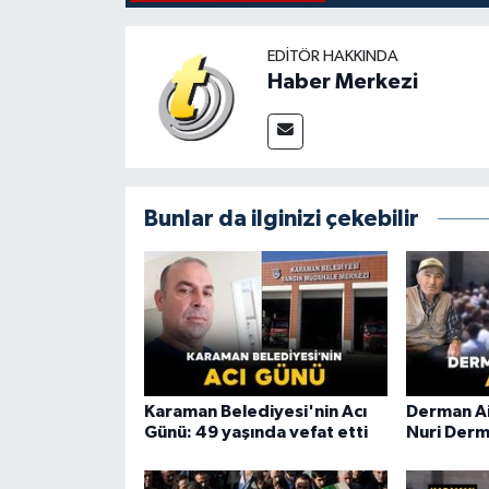
EDITÖR HAKKINDA
Haber Merkezi
Bunlar da ilginizi çekebilir
Karaman Belediyesi'nin Acı
Derman Ai
Günü: 49 yaşında vefat etti
Nuri Derm