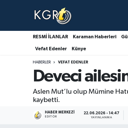
Karaman Haberleri
Gündem Haberleri
RESMİ İLANLAR
Karaman Haberleri
Gü
Vefat Edenler
Künye
Güncel Haberler
HABERLER
VEFAT EDENLER
Spor Haberleri
Deveci ailesi
Asayiş Haberleri
Aslen Mut’lu olup Mümine Hatu
Ulusal Haberler
kaybetti.
Vefat Edenler
HABER MERKEZI
22.06.2026 - 14:47
EDITÖR
YAYINLANMA