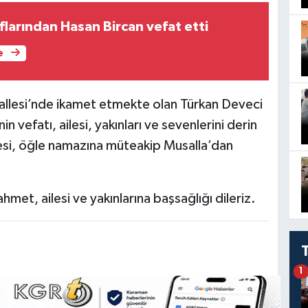
larından Hasan Bircan vefat etti
e
llesi’nde ikamet etmekte olan Türkan Deveci
n vefatı, ailesi, yakınları ve sevenlerini derin
i, öğle namazına müteakip Musalla’dan
met, ailesi ve yakınlarına başsağlığı dileriz.
1