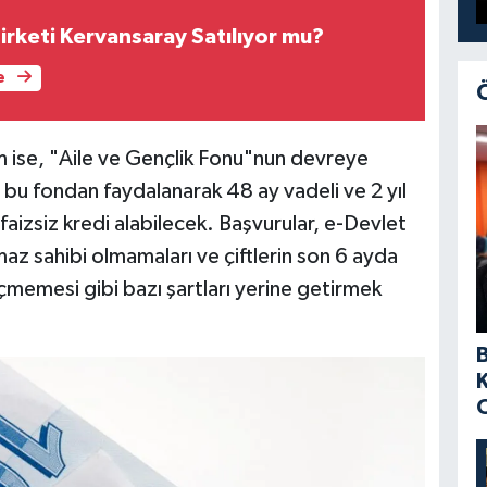
 Şirketi Kervansaray Satılıyor mu?
e
m ise, "Aile ve Gençlik Fonu"nun devreye
 bu fondan faydalanarak 48 ay vadeli ve 2 yıl
izsiz kredi alabilecek. Başvurular, e-Devlet
az sahibi olmamaları ve çiftlerin son 6 ayda
geçmemesi gibi bazı şartları yerine getirmek