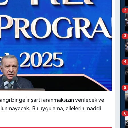
2
3
4
5
ngi bir gelir şartı aranmaksızın verilecek ve
bulunmayacak. Bu uygulama, ailelerin maddi
6