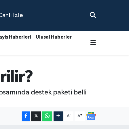
nlı İzle
ayiş Haberleri
Ulusal Haberler
ilir?
psamında destek paketi belli
-
+
A
A