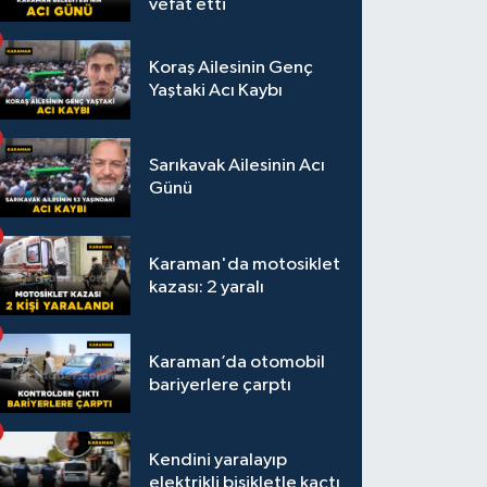
vefat etti
Koraş Ailesinin Genç
Yaştaki Acı Kaybı
Sarıkavak Ailesinin Acı
Günü
Karaman'da motosiklet
kazası: 2 yaralı
Karaman’da otomobil
bariyerlere çarptı
Kendini yaralayıp
elektrikli bisikletle kaçtı