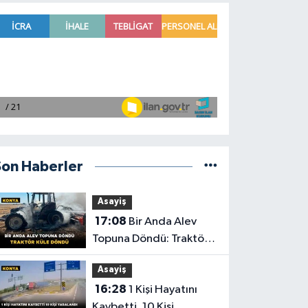
Son Haberler
Asayiş
17:08
Bir Anda Alev
Topuna Döndü: Traktör
Küle Döndü
Asayiş
16:28
1 Kişi Hayatını
Kaybetti, 10 Kişi