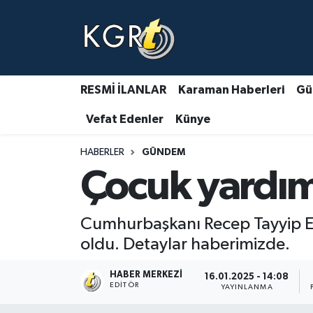
Karaman Haberleri
Gündem Haberleri
RESMİ İLANLAR
Karaman Haberleri
Gü
Vefat Edenler
Künye
Güncel Haberler
HABERLER
GÜNDEM
Spor Haberleri
Çocuk yardımı
Asayiş Haberleri
Cumhurbaşkanı Recep Tayyip Erd
Ulusal Haberler
oldu. Detaylar haberimizde.
Vefat Edenler
HABER MERKEZI
16.01.2025 - 14:08
EDITÖR
YAYINLANMA