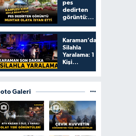
pes
dedirten
görüntü:
karpuzu
yumruklayıp
yediler,
Karaman’da
artıklarını
Silahla
kamelyada
Yaralama: 1
bıraktılar
Kişi
Yaralandı
Foto Galeri