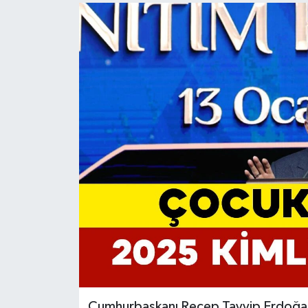
Cumhurbaşkanı Recep Tayyip Erdoğan t