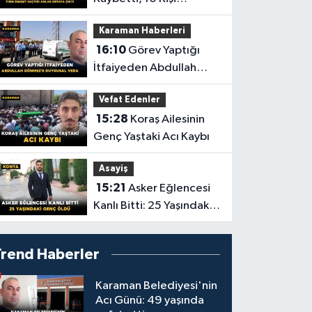
Yaralandı! Tırın Dehşet
Karaman Haberleri
Saçtığı Anlar Ortaya
16:10
Görev Yaptığı
Çıktı
İtfaiyeden Abdullah
Dönmez'e Duygusal
Vefat Edenler
Veda
15:28
Koraş Ailesinin
Genç Yaştaki Acı Kaybı
Asayiş
15:21
Asker Eğlencesi
Kanlı Bitti: 25 Yaşındaki
Genç Öldü
Trend Haberler
Karaman Belediyesi'nin
Acı Günü: 49 yaşında