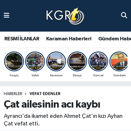
Karaman Haberleri
Gündem Haberleri
RESMİ İLANLAR
Karaman Haberleri
Gündem Habe
Güncel Haberler
Spor Haberleri
Asayiş
Vefat
Karaman
Dünya
Güncel
Gündem
Asayiş Haberleri
HABERLER
VEFAT EDENLER
Ulusal Haberler
Çat ailesinin acı kaybı
Vefat Edenler
Ayrancı'da ikamet eden Ahmet Çat'ın kızı Ayhan
Çat vefat etti.