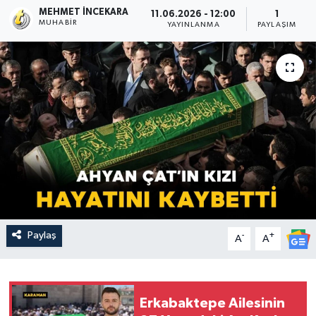
MEHMET İNCEKARA
11.06.2026 - 12:00
1
MUHABIR
YAYINLANMA
PAYLAŞIM
Paylaş
-
+
A
A
Erkabaktepe Ailesinin