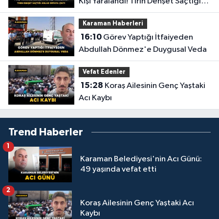
Kişi Yaralandı! Tırın Dehşet Saçtığı
Anlar Ortaya Çıktı
Karaman Haberleri
16:10
Görev Yaptığı İtfaiyeden
Abdullah Dönmez'e Duygusal Veda
Vefat Edenler
15:28
Koraş Ailesinin Genç Yaştaki
Acı Kaybı
Trend Haberler
1
Karaman Belediyesi'nin Acı Günü:
49 yaşında vefat etti
2
Koraş Ailesinin Genç Yaştaki Acı
Kaybı