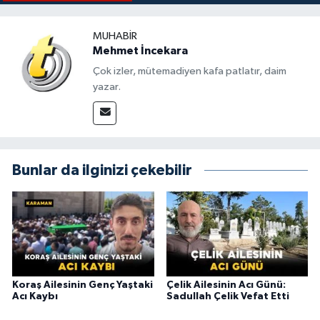
MUHABIR
Mehmet İncekara
Çok izler, mütemadiyen kafa patlatır, daim
yazar.
Bunlar da ilginizi çekebilir
Koraş Ailesinin Genç Yaştaki
Çelik Ailesinin Acı Günü:
Acı Kaybı
Sadullah Çelik Vefat Etti